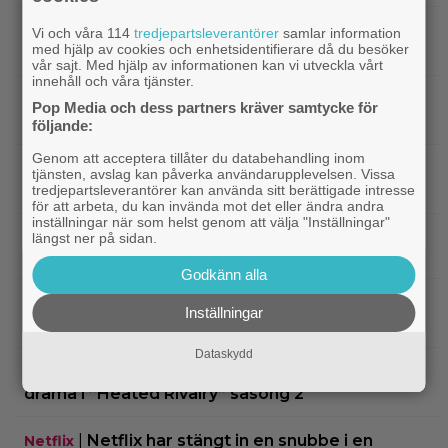
|
Nu på Viaplay: ”Stiliserat våld och
Streamingtips
Vi och våra 114
tredjepartsleverantörer
samlar information
med hjälp av cookies och enhetsidentifierare då du besöker
gapskratt” i oförutsägbar thriller från 2008
vår sajt. Med hjälp av informationen kan vi utveckla vårt
innehåll och våra tjänster.
|
3 nya filmer på Netflix: Oscarsvinnaren
Netflix
Pop Media och dess partners kräver samtycke för
från 2025 klättrar på topplistan
följande:
Genom att acceptera tillåter du databehandling inom
|
Efter 25 Beckfilmer – Anna Asp
Bioaktuellt
tjänsten, avslag kan påverka användarupplevelsen. Vissa
hoppas nya filmen blir en snackis
tredjepartsleverantörer kan använda sitt berättigade intresse
för att arbeta, du kan invända mot det eller ändra andra
inställningar när som helst genom att välja "Inställningar"
IKEA hyllas världen över – efter briljant blinkning
längst ner på sidan.
till Alexander Skarsgård
Godkänn alla
|
Bortglömd komedi från 1984 blev
Apple TV
Inställningar
Robin Williams favorit: ”Min bästa film”
Dataskydd
|
Två nya skådisar redo att skapa
HBO Max
drama i ”Heated Rivalry” säsong 2
|
Netflix har stängt in en snubbe i en
Netflix