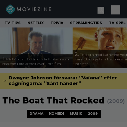
TV-TIPS
NETFLIX
TRIVIA
STREAMINGTIPS
TV-SPEL
2.
Thrillern med Katherine Heigl
1.
På TV ikväll: Bortglömda thrillern som
bara 6 biobiljetter – historiens l
Harrison Ford är stolt över: ”Bra film”
intäkter
Dwayne Johnson försvarar ”Vaiana” efter
sågningarna: ”Sånt händer”
The Boat That Rocked
(2009)
DRAMA
KOMEDI
MUSIK
2009