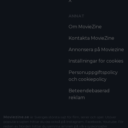
X
ANNAT
Om MovieZine
Kontakta MovieZine
Annonsera på Moviezine
Inställningar för cookies
Personuppgiftspolicy
och cookiepolicy
Beteendebaserad
reklam
Moviezine.se
är Sveriges största sajt för film, serier och spel. Utöver
populära sajten hittar du oss också på Instagram, Facebook, Youtube. För
resten av Norden hittar du samma ämnen på våra syskonsajter