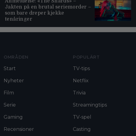
Anmeldelse: «The Shards» –
Jakten på en brutal seriemorder –
som bare dreper kjekke
tenåringer
Moviezine footer navigation
OMRÅDEN
POPULÄRT
Start
TV-tips
Nyheter
Netflix
Film
Trivia
Serie
Streamingtips
Gaming
TV-spel
Recensioner
Casting