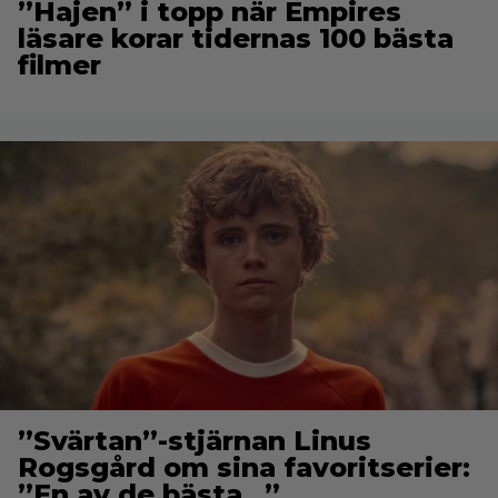
”Hajen” i topp när Empires
läsare korar tidernas 100 bästa
filmer
”Svärtan”-stjärnan Linus
Rogsgård om sina favoritserier:
”En av de bästa…”