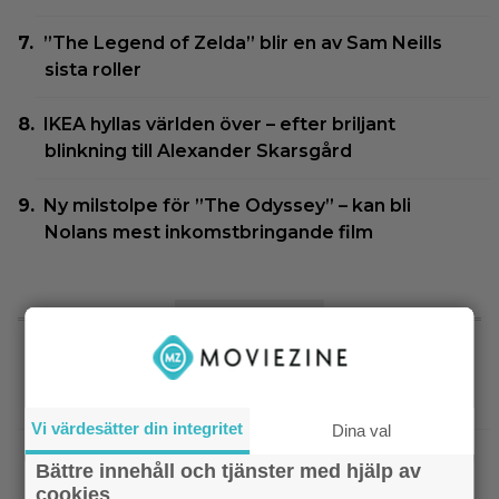
”The Legend of Zelda” blir en av Sam Neills
sista roller
IKEA hyllas världen över – efter briljant
blinkning till Alexander Skarsgård
Ny milstolpe för ”The Odyssey” – kan bli
Nolans mest inkomstbringande film
SENASTE NYTT
|
”Hajen” i topp när Empires läsare
Klassiker
korar tidernas 100 bästa filmer
Vi värdesätter din integritet
Dina val
|
”Svärtan”-stjärnan Linus Rogsgård om
Exklusivt
Bättre innehåll och tjänster med hjälp av
sina favoritserier: ”En av de bästa…”
cookies