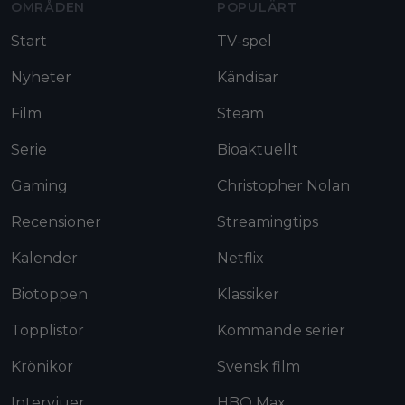
OMRÅDEN
POPULÄRT
Start
TV-spel
Nyheter
Kändisar
Film
Steam
Serie
Bioaktuellt
Gaming
Christopher Nolan
Recensioner
Streamingtips
Kalender
Netflix
Biotoppen
Klassiker
Topplistor
Kommande serier
Krönikor
Svensk film
Intervjuer
HBO Max