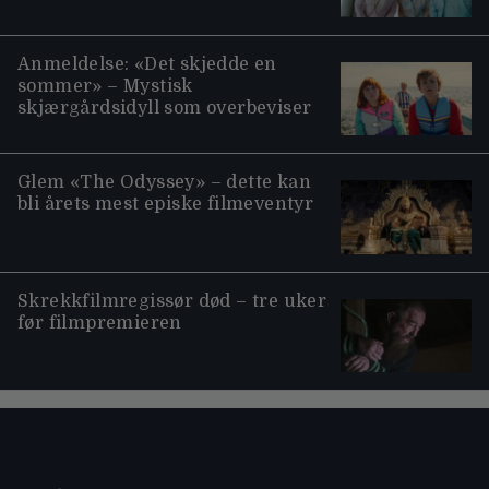
Anmeldelse: «Det skjedde en
sommer» – Mystisk
skjærgårdsidyll som overbeviser
Glem «The Odyssey» – dette kan
bli årets mest episke filmeventyr
Skrekkfilmregissør død – tre uker
før filmpremieren
Moviezine footer navigation