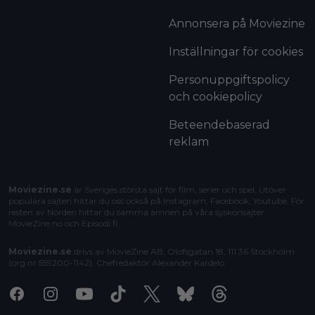
Annonsera på Moviezine
Inställningar för cookies
Personuppgiftspolicy
och cookiepolicy
Beteendebaserad
reklam
Moviezine.se
är Sveriges största sajt för film, serier och spel. Utöver
populära sajten hittar du oss också på Instagram, Facebook, Youtube. För
resten av Norden hittar du samma ämnen på våra syskonsajter
MovieZine.no
och
Episodi.fi
.
Moviezine.se
drivs av MovieZine AB, Olofsgatan 18, 111 36 Stockholm
(org.nr 559200-1142). Chefredaktör
Alexander Kardelo
.
Facebook
Instagram
Youtube
Tiktok
X
Bluesky
Threads