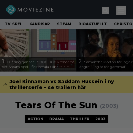
TV-SPEL
KÄNDISAR
STEAM
BIOAKTUELLT
CHRISTO
1.
2.
18-åring tjänade 13 000 000 kronor på
Samantha Morton får inga ro
sitt Steam-spel – fick betala tillbaka allt
längre: ”Jag är för gammal”
Joel Kinnaman vs Saddam Hussein i ny
thrillerserie – se trailern här
Tears Of The Sun
(2003)
ACTION
DRAMA
THRILLER
2003