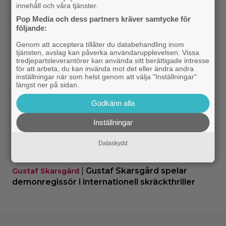
innehåll och våra tjänster.
dag för alla ”Grand Theft Auto”-fans
Pop Media och dess partners kräver samtycke för
följande:
|
Ett nytt mysterium på 8 avsnitt gör
Prime Video
succé på Prime Video just nu
Genom att acceptera tillåter du databehandling inom
tjänsten, avslag kan påverka användarupplevelsen. Vissa
tredjepartsleverantörer kan använda sitt berättigade intresse
|
Harry Potter-fans får betala 4 500
Harry Potter
för att arbeta, du kan invända mot det eller ändra andra
inställningar när som helst genom att välja "Inställningar"
kronor för nya Lego-setet
längst ner på sidan.
|
Se Connor Storrie från
Kommande filmer
Godkänn alla
”Heated Rivalry” i ny sci-fi-thriller
Inställningar
|
Joel Kinnaman vs Saddam
Kommande serier
Dataskydd
Hussein i ny thrillerserie – se trailern här
|
Gustaf Skarsgård spelar
Gustaf Skarsgård
demonregissör i internationell skräckthriller