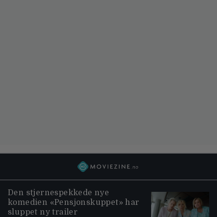
Den stjernespekkede nye
komedien «Pensjonskuppet» har
sluppet ny trailer