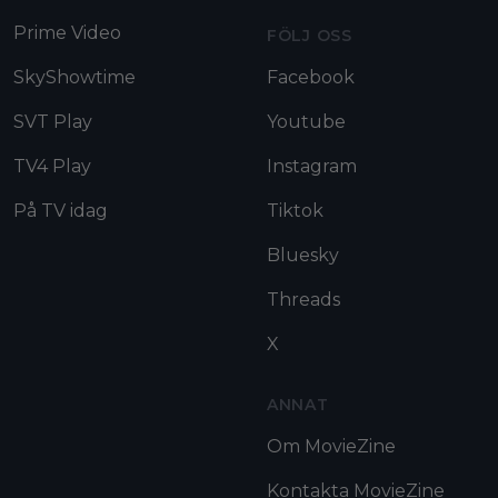
Prime Video
FÖLJ OSS
SkyShowtime
Facebook
SVT Play
Youtube
TV4 Play
Instagram
På TV idag
Tiktok
Bluesky
Threads
X
ANNAT
Om MovieZine
Kontakta MovieZine