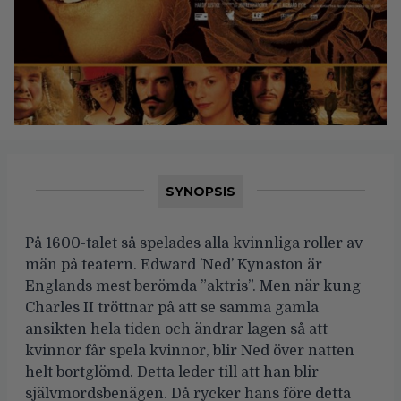
SYNOPSIS
På 1600-talet så spelades alla kvinnliga roller av
män på teatern. Edward ’Ned’ Kynaston är
Englands mest berömda ”aktris”. Men när kung
Charles II tröttnar på att se samma gamla
ansikten hela tiden och ändrar lagen så att
kvinnor får spela kvinnor, blir Ned över natten
helt bortglömd. Detta leder till att han blir
självmordsbenägen. Då rycker hans före detta