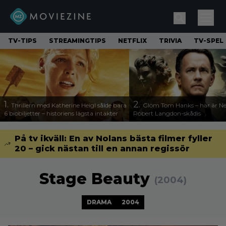
TV-TIPS
STREAMINGTIPS
NETFLIX
TRIVIA
TV-SPEL
1.
2.
Thrillern med Katherine Heigl sålde bara
Glöm Tom Hanks – här är Net
6 biobiljetter – historiens lägsta intäkter
Robert Langdon-skådis
På tv ikväll: En av Nolans bästa filmer fyller
20 – gick nästan till en annan regissör
Stage Beauty
(2004)
DRAMA
2004