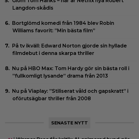
Glöm Tom Hanks – här är Netflix nya Robert
Langdon-skådis
Bortglömd komedi från 1984 blev Robin
Williams favorit: ”Min bästa film”
På tv ikväll: Edward Norton gjorde sin hyllade
filmdebut i denna skarpa thriller
Nu på HBO Max: Tom Hardy gör sin bästa roll i
”fullkomligt lysande” drama från 2013
Nu på Viaplay: ”Stiliserat våld och gapskratt” i
oförutsägbar thriller från 2008
SENASTE NYTT