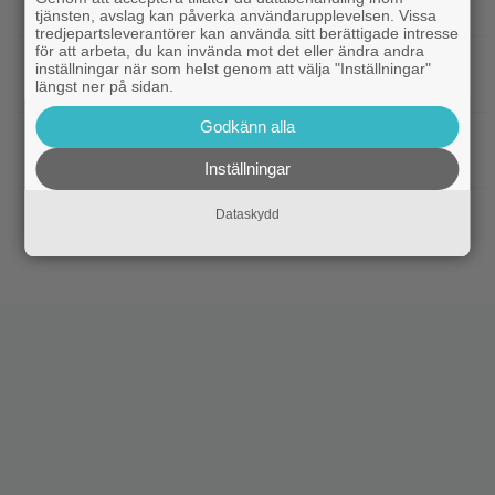
hyllade filmdebut i denna skarpa thriller
tjänsten, avslag kan påverka användarupplevelsen. Vissa
tredjepartsleverantörer kan använda sitt berättigade intresse
för att arbeta, du kan invända mot det eller ändra andra
|
Sista säsongen av ”The Witcher”
Fantasy
inställningar när som helst genom att välja "Inställningar"
försenas – släpps 2027
längst ner på sidan.
Godkänn alla
|
Nu på Netflix: Tidlös krigsklassiker från
Netflix
1961 fick fullpott
Inställningar
|
”Hajen” i topp när Empires läsare
Klassiker
Dataskydd
korar tidernas 100 bästa filmer