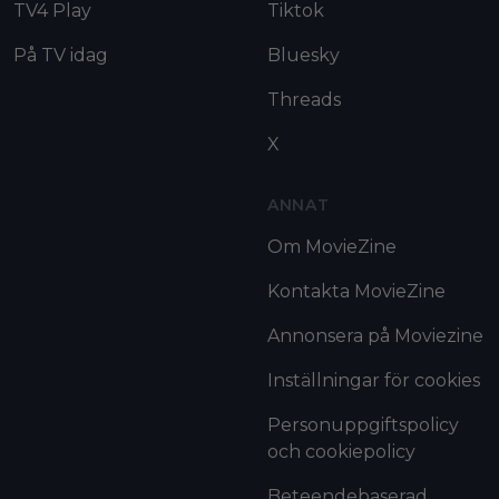
TV4 Play
Tiktok
På TV idag
Bluesky
Threads
X
ANNAT
Om MovieZine
Kontakta MovieZine
Annonsera på Moviezine
Inställningar för cookies
Personuppgiftspolicy
och cookiepolicy
Beteendebaserad