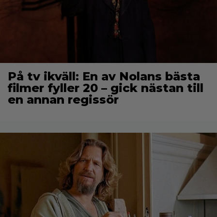
På tv ikväll: En av Nolans bästa
filmer fyller 20 – gick nästan till
en annan regissör