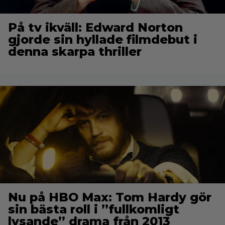
På tv ikväll: Edward Norton
gjorde sin hyllade filmdebut i
denna skarpa thriller
Nu på HBO Max: Tom Hardy gör
sin bästa roll i ”fullkomligt
lysande” drama från 2013