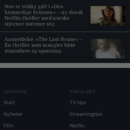
Noe er veldig galt i «Den
hemmelige kvinnen» – ny dansk
Netflix-thriller med norske
stjerner nærmer seg
Anmeldelse: «The Last House» –
En thriller som mangler både
atmosfære og spenning
Moviezine footer navigation
OMRÅDEN
POPULÄRT
Start
TV-tips
Nyheter
Streamingtips
Film
Netflix