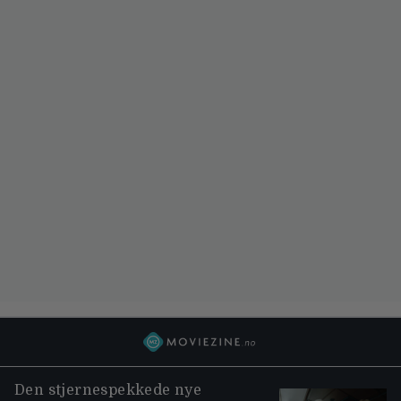
Den stjernespekkede nye