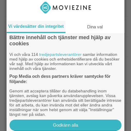
|
Tidernas 30 bästa superhjältefilmer listade
DC
– ”The Dark Knight” på plats 3
|
Elliot Page ”tappade andan” när han
Bioaktuellt
Vi värdesätter din integritet
Dina val
läste manus till ”The Odyssey”
Bättre innehåll och tjänster med hjälp av
cookies
|
Ny trailer till ”Ramayana” visar upp
Trailers
nästa maffiga fantasyfilm från Indien
Vi och våra 114
tredjepartsleverantörer
samlar information
med hjälp av cookies och enhetsidentifierare då du besöker
|
Robert Pattinson är på pedofiljakt i
vår sajt. Med hjälp av informationen kan vi utveckla vårt
Trailers
innehåll och våra tjänster.
trailern för ”Primetime” – kan bli en av höstens
stora snackisar
Pop Media och dess partners kräver samtycke för
följande:
|
27 augusti blir en spännande
Grand Theft Auto
Genom att acceptera tillåter du databehandling inom
tjänsten, avslag kan påverka användarupplevelsen. Vissa
dag för alla ”Grand Theft Auto”-fans
tredjepartsleverantörer kan använda sitt berättigade intresse
för att arbeta, du kan invända mot det eller ändra andra
inställningar när som helst genom att välja "Inställningar"
|
Ett nytt mysterium på 8 avsnitt gör
Prime Video
längst ner på sidan.
succé på Prime Video just nu
Godkänn alla