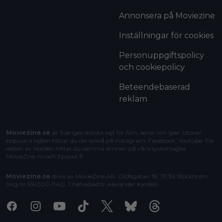
Annonsera på Moviezine
Inställningar för cookies
Personuppgiftspolicy
och cookiepolicy
Beteendebaserad
reklam
Moviezine.se
är Sveriges största sajt för film, serier och spel. Utöver
populära sajten hittar du oss också på Instagram, Facebook, Youtube. För
resten av Norden hittar du samma ämnen på våra syskonsajter
MovieZine.no
och
Episodi.fi
.
Moviezine.se
drivs av MovieZine AB, Olofsgatan 18, 111 36 Stockholm
(org.nr 559200-1142). Chefredaktör
Alexander Kardelo
.
Facebook
Instagram
Youtube
Tiktok
X
Bluesky
Threads