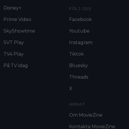
Disney+
FÖLJ OSS
Prime Video
Facebook
SkyShowtime
Youtube
SVT Play
Instagram
TV4 Play
Tiktok
På TV idag
Bluesky
Threads
X
ANNAT
Om MovieZine
Kontakta MovieZine