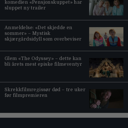
komedien «Pensjonskuppet» har
sluppet ny trailer
Anmeldelse: «Det skjedde en
sommer» – Mystisk
skjærgårdsidyll som overbeviser
Glem «The Odyssey» – dette kan
bli årets mest episke filmeventyr
Skrekkfilmregissør død – tre uker
før filmpremieren
Moviezine footer navigation