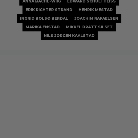
ANNA BACHE-WIIG
EDWARD SCHULTHEISS
ERIK RICHTER STRAND
HENRIK MESTAD
INGRID BOLSØ BERDAL
JOACHIM RAFAELSEN
MARIKA ENSTAD
MIKKEL BRATT SILSET
NILS JØRGEN KAALSTAD