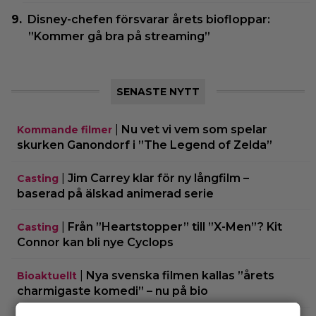
Disney-chefen försvarar årets biofloppar:
”Kommer gå bra på streaming”
SENASTE NYTT
|
Nu vet vi vem som spelar
Kommande filmer
skurken Ganondorf i ”The Legend of Zelda”
|
Jim Carrey klar för ny långfilm –
Casting
baserad på älskad animerad serie
|
Från ”Heartstopper” till ”X-Men”? Kit
Casting
Connor kan bli nye Cyclops
|
Nya svenska filmen kallas ”årets
Bioaktuellt
charmigaste komedi” – nu på bio