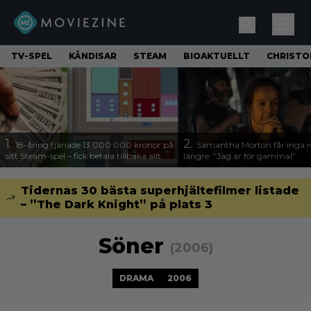
TV-SPEL
KÄNDISAR
STEAM
BIOAKTUELLT
CHRISTO
1.
2.
18-åring tjänade 13 000 000 kronor på
Samantha Morton får inga ro
sitt Steam-spel – fick betala tillbaka allt
längre: ”Jag är för gammal”
Tidernas 30 bästa superhjältefilmer listade
– ”The Dark Knight” på plats 3
Söner
(2006)
DRAMA
2006