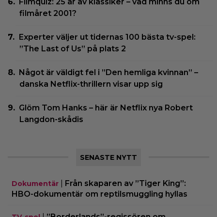
Filmquiz: 25 år av klassiker – vad minns du om
filmåret 2001?
Experter väljer ut tidernas 100 bästa tv-spel:
”The Last of Us” på plats 2
Något är väldigt fel i ”Den hemliga kvinnan” –
danska Netflix-thrillern visar upp sig
Glöm Tom Hanks – här är Netflix nya Robert
Langdon-skådis
SENASTE NYTT
|
Från skaparen av ”Tiger King”:
Dokumentär
HBO-dokumentär om reptilsmuggling hyllas
|
”Borderlands”-regissören om
TV-spel