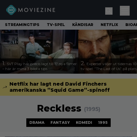
STREAMINGTIPS
TV-SPEL
KÄNDISAR
NETFLIX
BIOA
1.
2.
SVT Play har precis lagt till 17 nya filmer
Experter väljer ut tidernas 1
– här är mina 3 bästa tips
tv-spel: ”The Last of Us” på plats
Netflix har lagt ned David Finchers
amerikanska ”Squid Game”-spinoff
Reckless
(1995)
DRAMA
FANTASY
KOMEDI
1995