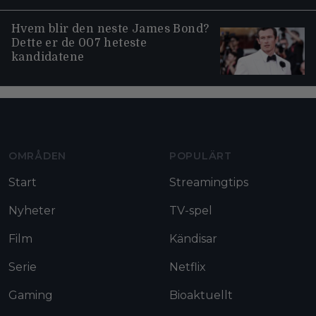
Hvem blir den neste James Bond?
Dette er de 007 heteste
kandidatene
Moviezine footer navigation
OMRÅDEN
POPULÄRT
Start
Streamingtips
Nyheter
TV-spel
Film
Kändisar
Serie
Netflix
Gaming
Bioaktuellt