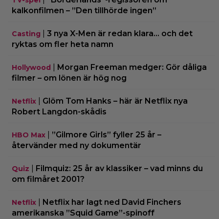
kalkonfilmen – ”Den tillhörde ingen”
|
3 nya X-Men är redan klara… och det
Casting
ryktas om fler heta namn
|
Morgan Freeman medger: Gör dåliga
Hollywood
filmer – om lönen är hög nog
|
Glöm Tom Hanks – här är Netflix nya
Netflix
Robert Langdon-skådis
|
”Gilmore Girls” fyller 25 år –
HBO Max
återvänder med ny dokumentär
|
Filmquiz: 25 år av klassiker – vad minns du
Quiz
om filmåret 2001?
|
Netflix har lagt ned David Finchers
Netflix
amerikanska ”Squid Game”-spinoff