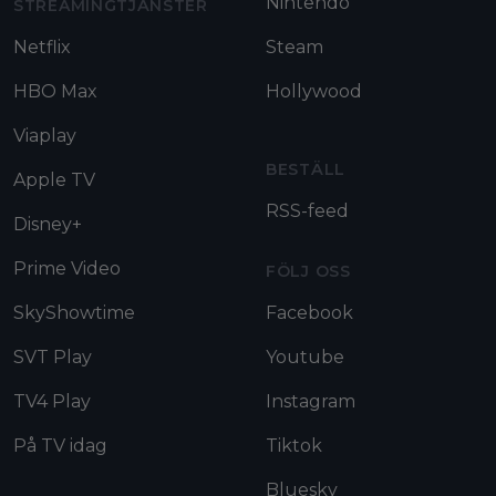
Nintendo
STREAMINGTJÄNSTER
Netflix
Steam
HBO Max
Hollywood
Viaplay
BESTÄLL
Apple TV
RSS-feed
Disney+
Prime Video
FÖLJ OSS
SkyShowtime
Facebook
SVT Play
Youtube
TV4 Play
Instagram
På TV idag
Tiktok
Bluesky