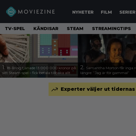
NYHETER
FILM
SERIER
TV-SPEL
KÄNDISAR
STEAM
STREAMINGTIPS
1.
2.
18-åring tjänade 13 000 000 kronor på
Samantha Morton får inga ro
sitt Steam-spel – fick betala tillbaka allt
längre: ”Jag är för gammal”
Experter väljer ut tidernas