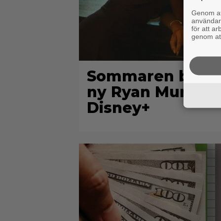
Genom att
användaru
för att a
genom att
Sommaren blev ju
ny Ryan Murphy-th
Disney+