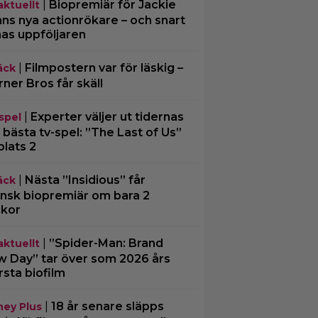
|
Biopremiär för Jackie
aktuellt
ns nya actionrökare – och snart
mas uppföljaren
|
Filmpostern var för läskig –
äck
ner Bros får skäll
|
Experter väljer ut tidernas
spel
 bästa tv-spel: ”The Last of Us”
plats 2
|
Nästa ”Insidious” får
äck
nsk biopremiär om bara 2
kor
|
”Spider-Man: Brand
aktuellt
 Day” tar över som 2026 års
rsta biofilm
|
18 år senare släpps
ney Plus