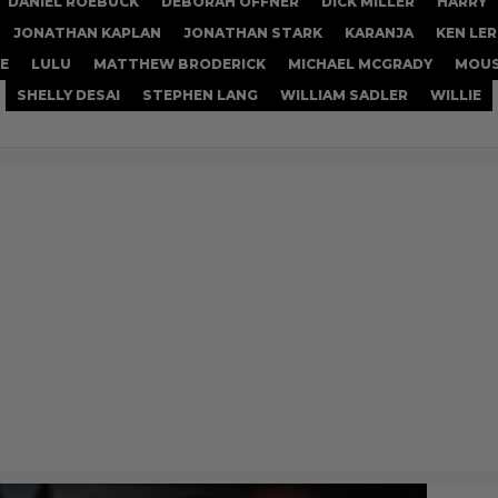
DANIEL ROEBUCK
DEBORAH OFFNER
DICK MILLER
HARRY
JONATHAN KAPLAN
JONATHAN STARK
KARANJA
KEN LE
E
LULU
MATTHEW BRODERICK
MICHAEL MCGRADY
MOUS
SHELLY DESAI
STEPHEN LANG
WILLIAM SADLER
WILLIE