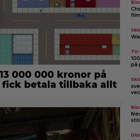
Bio
Cha
fil
Skr
War
TV-
100
på 
 13 000 000 kronor på
Skr
fick betala tillbaka allt
sve
vec
Bio
New
stö
Dis