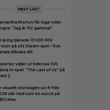
MEST LÄST
amantha Morton får inga roller
ängre: ”Jag är för gammal”
8-åring tjänade 13 000 000
ronor på sitt Steam-spel – fick
etala tillbaka allt
xperter väljer ut tidernas 100
ästa tv-spel: ”The Last of Us” på
lats 2
n visuellt storslagen sci-fi från
026 slår ned som en succé på
BO Max