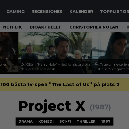
GAMING
RECENSIONER
KALENDER
TOPPLISTO
NETFLIX
BIOAKTUELLT
CHRISTOPHER NOLAN
3.
4.
ller
Glöm ”Harry Hole” – Netflix nästa stora
True crime-serien
thrillerserie är svensk
just nu: ”Vidrigaste fa
 100 bästa tv-spel: ”The Last of Us” på plats 2
Project X
(1987)
DRAMA
KOMEDI
SCI-FI
THRILLER
1987