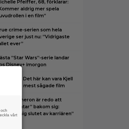
ichelle Pfeiffer, 68, förklarar:
Kommer aldrig mer spela
uvudrollen i en film”
rue crime-serien som hela
verige ser just nu: ”Vidrigaste
allet ever”
ästa ”Star Wars”-serie landar
os Disney+ imorgon
å tv ikväll: Det här kan vara Kjell
ergqvists mest sågade film
ames Cameron är redo att
ämna ”Avatar” bakom sig:
 och
Närmar mig slutet av karriären”
eckla vårt