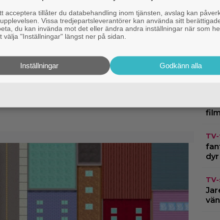
 acceptera tillåter du databehandling inom tjänsten, avslag kan påver
pplevelsen. Vissa tredjepartsleverantörer kan använda sitt berättigade
rbeta, du kan invända mot det eller ändra andra inställningar när som he
 välja "Inställningar" längst ner på sidan.
Dis
het
Mur
Inställningar
Godkänn alla
Dis
st hetare: 2 avsnitt av
riller har anlänt till
Sve
var
fil
TV-
fan
dyr
TV-
Jar
vän