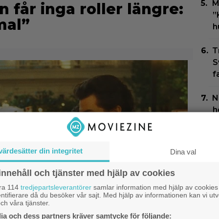
M
får inga roller längre:
”
mal”
h
T
S
f
N
h
P
B
värdesätter din integritet
Dina val
J
innehåll och tjänster med hjälp av cookies
l
åra 114
tredjepartsleverantörer
samlar information med hjälp av cookies
”
ntifierare då du besöker vår sajt. Med hjälp av informationen kan vi utv
ch våra tjänster.
a och dess partners kräver samtycke för följande: