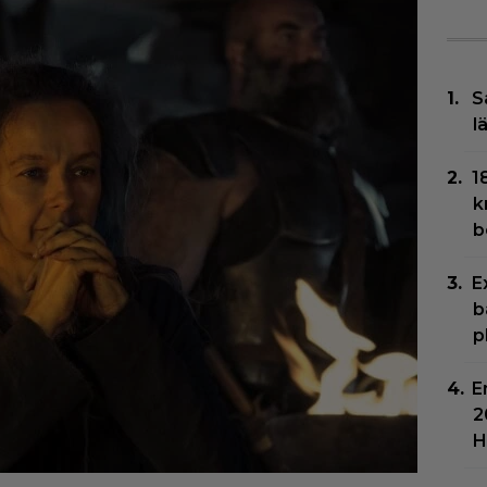
S
l
1
k
b
E
b
p
E
2
H