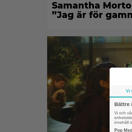
Samantha Morton 
”Jag är för gam
Vi 
Bättre 
Vi och v
enhetside
innehåll o
Pop Medi