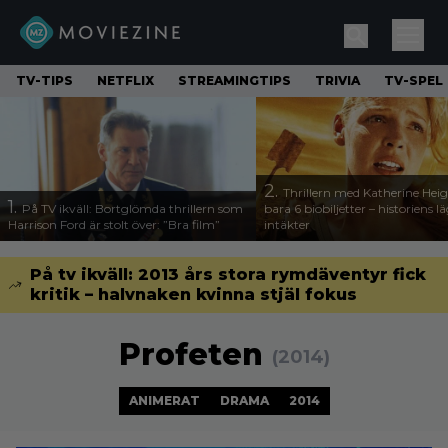
TV-TIPS
NETFLIX
STREAMINGTIPS
TRIVIA
TV-SPEL
2.
Thrillern med Katherine Heigl
1.
På TV ikväll: Bortglömda thrillern som
bara 6 biobiljetter – historiens l
Harrison Ford är stolt över: ”Bra film”
intäkter
På tv ikväll: 2013 års stora rymdäventyr fick
kritik – halvnaken kvinna stjäl fokus
Profeten
(2014)
ANIMERAT
DRAMA
2014