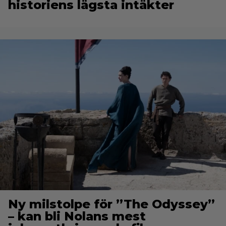
historiens lägsta intäkter
Ny milstolpe för ”The Odyssey”
– kan bli Nolans mest