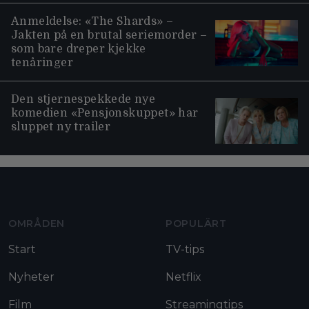
Anmeldelse: «The Shards» –
Jakten på en brutal seriemorder –
som bare dreper kjekke
tenåringer
Den stjernespekkede nye
komedien «Pensjonskuppet» har
sluppet ny trailer
Moviezine footer navigation
OMRÅDEN
POPULÄRT
Start
TV-tips
Nyheter
Netflix
Film
Streamingtips