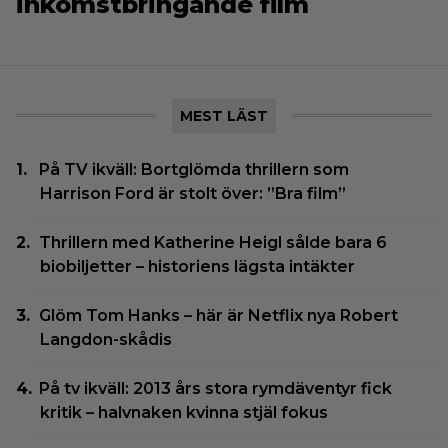
inkomstbringande film
MEST LÄST
På TV ikväll: Bortglömda thrillern som
Harrison Ford är stolt över: ”Bra film”
Thrillern med Katherine Heigl sålde bara 6
biobiljetter – historiens lägsta intäkter
Glöm Tom Hanks – här är Netflix nya Robert
Langdon-skådis
På tv ikväll: 2013 års stora rymdäventyr fick
kritik – halvnaken kvinna stjäl fokus