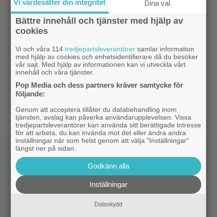
Vi värdesätter din integritet
Dina val
Bättre innehåll och tjänster med hjälp av
|
Undvik på tv: 2019 kom en skrämmande
TV-tips
cookies
dålig film – som fick fyra värdelösa uppföljare
Vi och våra 114
tredjepartsleverantörer
samlar information
|
Inatt på tv: Dyr filmatisering av
Klassiker
med hjälp av cookies och enhetsidentifierare då du besöker
vår sajt. Med hjälp av informationen kan vi utveckla vårt
klassiker blev en jättesuccé – 97% på Rotten
innehåll och våra tjänster.
Tomatoes
Pop Media och dess partners kräver samtycke för
följande:
|
Svensk superhjältefilm landar på HBO
HBO Max
Max idag: ”Oväntat charmig”
Genom att acceptera tillåter du databehandling inom
tjänsten, avslag kan påverka användarupplevelsen. Vissa
tredjepartsleverantörer kan använda sitt berättigade intresse
för att arbeta, du kan invända mot det eller ändra andra
inställningar när som helst genom att välja "Inställningar"
längst ner på sidan.
Godkänn alla
Inställningar
Dataskydd