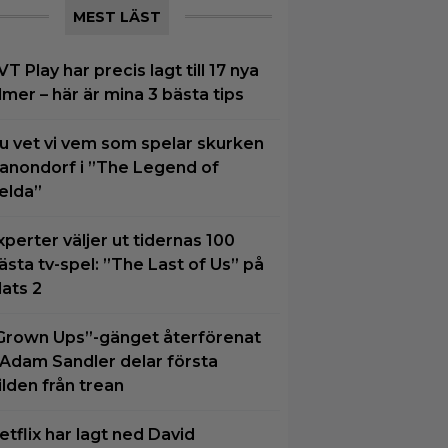
MEST LÄST
VT Play har precis lagt till 17 nya
ilmer – här är mina 3 bästa tips
u vet vi vem som spelar skurken
anondorf i ”The Legend of
elda”
xperter väljer ut tidernas 100
ästa tv-spel: ”The Last of Us” på
lats 2
Grown Ups”-gänget återförenat
 Adam Sandler delar första
ilden från trean
etflix har lagt ned David