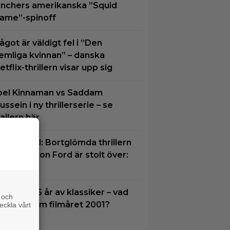
inchers amerikanska ”Squid
ame”-spinoff
ågot är väldigt fel i ”Den
emliga kvinnan” – danska
etflix-thrillern visar upp sig
oel Kinnaman vs Saddam
ussein i ny thrillerserie – se
railern här
å TV ikväll: Bortglömda thrillern
om Harrison Ford är stolt över:
Bra film”
ilmquiz: 25 år av klassiker – vad
 och
inns du om filmåret 2001?
eckla vårt