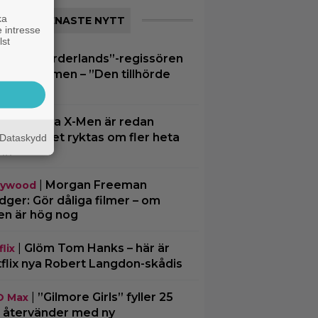
ka
SENASTE NYTT
 intresse
lst
|
”Borderlands”-regissören
spel
kalkonfilmen – ”Den tillhörde
en”
|
3 nya X-Men är redan
ting
ra… och det ryktas om fler heta
Dataskydd
mn
|
Morgan Freeman
lywood
ger: Gör dåliga filmer – om
en är hög nog
|
Glöm Tom Hanks – här är
lix
flix nya Robert Langdon-skådis
|
”Gilmore Girls” fyller 25
O Max
– återvänder med ny