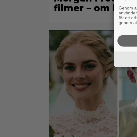
filmer – om löne
Genom att
användaru
för att a
genom att