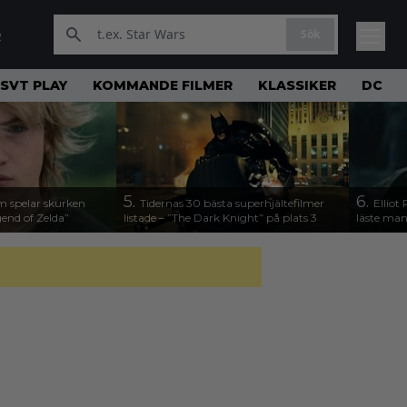
Sök
R
SVT PLAY
KOMMANDE FILMER
KLASSIKER
DC
5.
6.
m spelar skurken
Tidernas 30 bästa superhjältefilmer
Elliot
end of Zelda”
listade – ”The Dark Knight” på plats 3
läste man