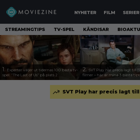
NYHETER
FILM
SERIER
STREAMINGTIPS
TV-SPEL
KÄNDISAR
BIOAKTU
1.
2.
Experter väljer ut tidernas 100 bästa tv-
SVT Play har precis lagt till 
spel: ”The Last of Us” på plats 2
filmer – här är mina 3 bästa tips
SVT Play har precis lagt til