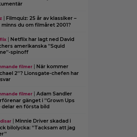
kumentär
|
Filmquiz: 25 år av klassiker –
z
 minns du om filmåret 2001?
|
Netflix har lagt ned David
lix
chers amerikanska ”Squid
e”-spinoff
|
När kommer
mande filmer
chael 2”? Lionsgate-chefen har
 svar
|
Adam Sandler
mande filmer
rförenar gänget i ”Grown Ups
– delar en första bild
|
Minnie Driver skadad i
disar
ck bilolycka: ”Tacksam att jag
er”