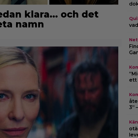
do
edan klara… och det
Qui
heta namn
vad
Netf
Fin
Gam
Kom
”Mi
ett
Kom
åte
3” 
Kän
otä
lev