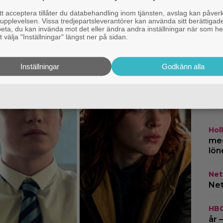
n är hög nog
 acceptera tillåter du databehandling inom tjänsten, avslag kan påver
pplevelsen. Vissa tredjepartsleverantörer kan använda sitt berättigade
rbeta, du kan invända mot det eller ändra andra inställningar när som he
 välja "Inställningar" längst ner på sidan.
TV-
om 
ing
Inställningar
Godkänn alla
Cas
kla
na
Hol
med
lön
Netf
Net
HB
år 