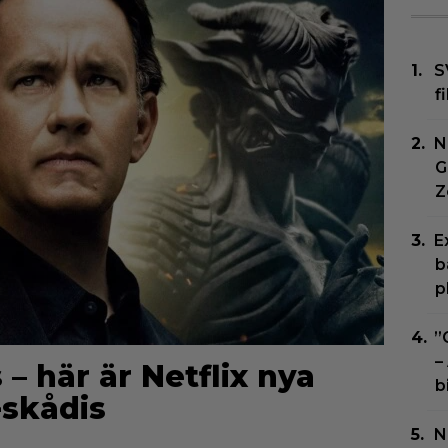
S
f
N
G
Z
E
b
p
”
–
 här är Netflix nya
b
skådis
N