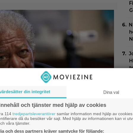
F
G
N
h
N
J
H
t
P
s
värdesätter din integritet
Dina val
”
innehåll och tjänster med hjälp av cookies
F
åra 114
tredjepartsleverantörer
samlar information med hjälp av cookies
m
ntifierare då du besöker vår sajt. Med hjälp av informationen kan vi utv
ch våra tjänster.
 medger: Gör dåliga
a och dess partners kräver samtycke för följande: