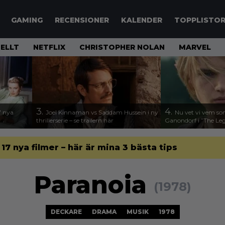
GAMING
RECENSIONER
KALENDER
TOPPLISTO
ELLT
NETFLIX
CHRISTOPHER NOLAN
MARVEL
3.
4.
17 nya
Joel Kinnaman vs Saddam Hussein i ny
Nu vet vi vem so
thrillerserie – se trailern här
Ganondorf i ”The Leg
l 17 nya filmer – här är mina 3 bästa tips
Paranoia
(1978)
DECKARE
DRAMA
MUSIK
1978