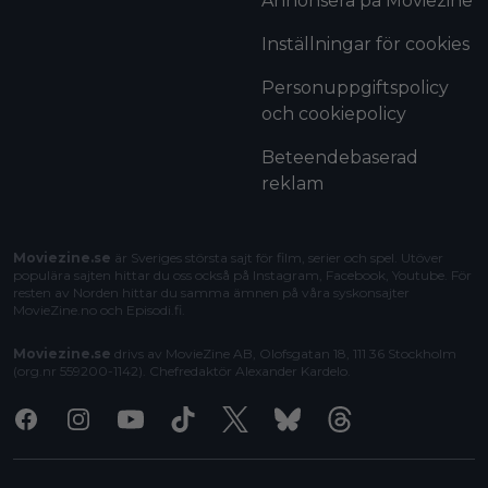
Annonsera på Moviezine
Inställningar för cookies
Personuppgiftspolicy
och cookiepolicy
Beteendebaserad
reklam
Moviezine.se
är Sveriges största sajt för film, serier och spel. Utöver
populära sajten hittar du oss också på Instagram, Facebook, Youtube. För
resten av Norden hittar du samma ämnen på våra syskonsajter
MovieZine.no
och
Episodi.fi
.
Moviezine.se
drivs av MovieZine AB, Olofsgatan 18, 111 36 Stockholm
(org.nr 559200-1142). Chefredaktör
Alexander Kardelo
.
Facebook
Instagram
Youtube
Tiktok
X
Bluesky
Threads