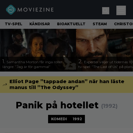
TV-SPEL
KÄNDISAR
BIOAKTUELLT
STEAM
CHRISTO
1.
2.
Samantha Morton får inga roller
Experter väljer ut tidernas 1
längre: ”Jag är för gammal”
tv-spel: ”The Last of Us” på plats
Elliot Page ”tappade andan” när han läste
manus till ”The Odyssey”
Panik på hotellet
(1992)
KOMEDI
1992