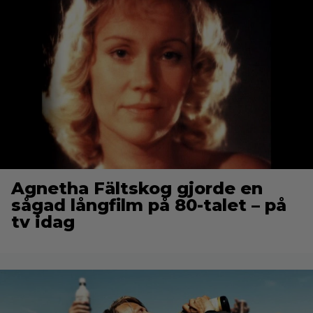
Agnetha Fältskog gjorde en
sågad långfilm på 80-talet – på
tv idag