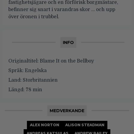
fastighetsjägare och en förförisk borgmästare,
befinner sig snart i varandras skor … och upp
över öronen i trubbel.
INFO
Originaltitel:
Blame It on the Bellboy
Språk:
Engelska
Land:
Storbritannien
Längd:
78 min
MEDVERKANDE
ALEX NORTON
ALISON STEADMAN
ANDREAS KATSULAS
ANDREW BAILEY