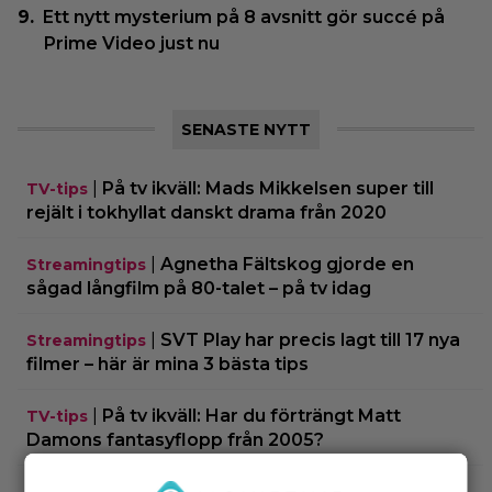
Ett nytt mysterium på 8 avsnitt gör succé på
Prime Video just nu
SENASTE NYTT
|
På tv ikväll: Mads Mikkelsen super till
TV-tips
rejält i tokhyllat danskt drama från 2020
|
Agnetha Fältskog gjorde en
Streamingtips
sågad långfilm på 80-talet – på tv idag
|
SVT Play har precis lagt till 17 nya
Streamingtips
filmer – här är mina 3 bästa tips
|
På tv ikväll: Har du förträngt Matt
TV-tips
Damons fantasyflopp från 2005?
|
”The Legend of Zelda” blir en av Sam