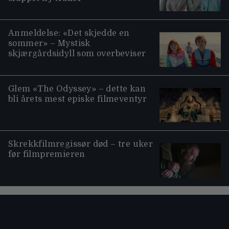
Anmeldelse: «Det skjedde en
sommer» – Mystisk
skjærgårdsidyll som overbeviser
Glem «The Odyssey» – dette kan
bli årets mest episke filmeventyr
Skrekkfilmregissør død – tre uker
før filmpremieren
Moviezine footer navigation