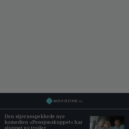
Den stjernespekkede nye
komedien «Pensjonskuppet» har
sluppet ny trailer