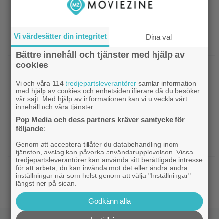
Casting
Neills sista roller
|
Arga föräldrar ringde ner Nintendo –
TV-spel
Vi värdesätter din integritet
Dina val
spelkaraktären ”ser ut som en penis”
Bättre innehåll och tjänster med hjälp av
cookies
|
Nu vet vi vem som spelar
Kommande filmer
skurken Ganondorf i ”The Legend of Zelda”
Vi och våra 114
tredjepartsleverantörer
samlar information
med hjälp av cookies och enhetsidentifierare då du besöker
vår sajt. Med hjälp av informationen kan vi utveckla vårt
|
Jim Carrey klar för ny långfilm –
Casting
innehåll och våra tjänster.
baserad på älskad animerad serie
Pop Media och dess partners kräver samtycke för
följande:
|
Från ”Heartstopper” till ”X-Men”? Kit
Casting
Genom att acceptera tillåter du databehandling inom
Connor kan bli nye Cyclops
tjänsten, avslag kan påverka användarupplevelsen. Vissa
tredjepartsleverantörer kan använda sitt berättigade intresse
för att arbeta, du kan invända mot det eller ändra andra
|
Nya svenska filmen kallas ”årets
Bioaktuellt
inställningar när som helst genom att välja "Inställningar"
charmigaste komedi” – nu på bio
längst ner på sidan.
Godkänn alla