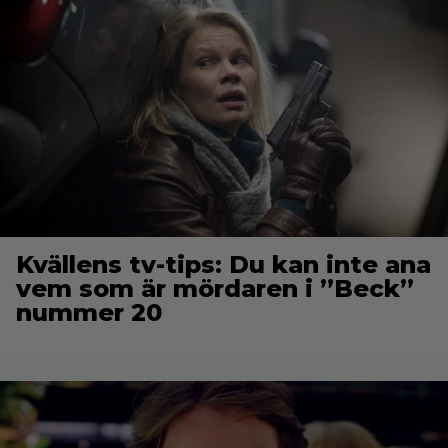
Kvällens tv-tips: Du kan inte ana
vem som är mördaren i ”Beck”
nummer 20