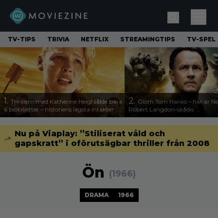
TV-TIPS
TRIVIA
NETFLIX
STREAMINGTIPS
TV-SPEL
1.
2.
Thrillern med Katherine Heigl sålde bara
Glöm Tom Hanks – här är Net
6 biobiljetter – historiens lägsta intäkter
Robert Langdon-skådis
Nu på Viaplay: ”Stiliserat våld och
gapskratt” i oförutsägbar thriller från 2008
Ön
(1966)
DRAMA
1966