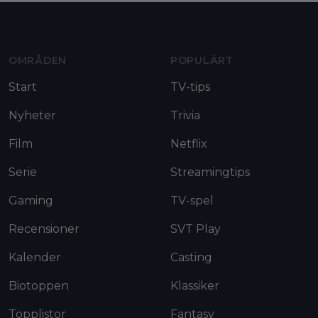
Moviezine footer navigation
OMRÅDEN
POPULÄRT
Start
TV-tips
Nyheter
Trivia
Film
Netflix
Serie
Streamingtips
Gaming
TV-spel
Recensioner
SVT Play
Kalender
Casting
Biotoppen
Klassiker
Topplistor
Fantasy