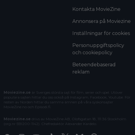
Kontakta MovieZine
Annonsera på Moviezine
Inställningar för cookies
Personuppgiftspolicy
och cookiepolicy
Beteendebaserad
reklam
Moviezine.se
är Sveriges största sajt för film, serier och spel. Utöver
populära sajten hittar du oss också på Instagram, Facebook, Youtube. För
resten av Norden hittar du samma ämnen på våra syskonsajter
MovieZine.no
och
Episodi.fi
.
Moviezine.se
drivs av MovieZine AB, Olofsgatan 18, 111 36 Stockholm
(org.nr 559200-1142). Chefredaktör
Alexander Kardelo
.