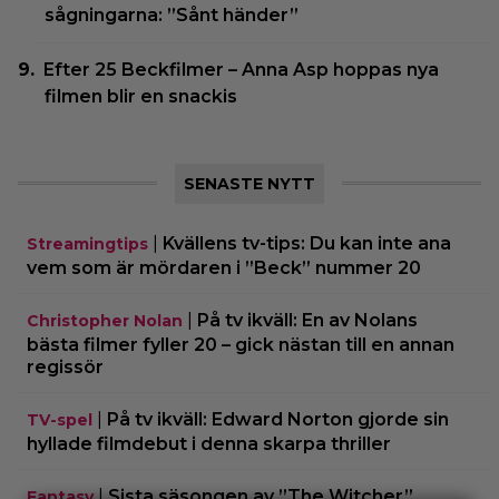
sågningarna: ”Sånt händer”
Efter 25 Beckfilmer – Anna Asp hoppas nya
filmen blir en snackis
SENASTE NYTT
|
Kvällens tv-tips: Du kan inte ana
Streamingtips
vem som är mördaren i ”Beck” nummer 20
|
På tv ikväll: En av Nolans
Christopher Nolan
bästa filmer fyller 20 – gick nästan till en annan
regissör
|
På tv ikväll: Edward Norton gjorde sin
TV-spel
hyllade filmdebut i denna skarpa thriller
|
Sista säsongen av ”The Witcher”
Fantasy