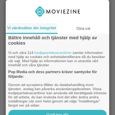
försenas – släpps 2027
|
Nu på Netflix: Tidlös krigsklassiker från
Netflix
1961 fick fullpott
Vi värdesätter din integritet
Dina val
|
”Hajen” i topp när Empires läsare
Klassiker
Bättre innehåll och tjänster med hjälp av
korar tidernas 100 bästa filmer
cookies
|
”Svärtan”-stjärnan Linus Rogsgård om
Exklusivt
Vi och våra 114
tredjepartsleverantörer
samlar information
med hjälp av cookies och enhetsidentifierare då du besöker
sina favoritserier: ”En av de bästa…”
vår sajt. Med hjälp av informationen kan vi utveckla vårt
innehåll och våra tjänster.
|
Nu på Viaplay: ”Stiliserat våld och
Streamingtips
Pop Media och dess partners kräver samtycke för
gapskratt” i oförutsägbar thriller från 2008
följande:
Genom att acceptera tillåter du databehandling inom
|
3 nya filmer på Netflix: Oscarsvinnaren
Netflix
tjänsten, avslag kan påverka användarupplevelsen. Vissa
tredjepartsleverantörer kan använda sitt berättigade intresse
från 2025 klättrar på topplistan
för att arbeta, du kan invända mot det eller ändra andra
inställningar när som helst genom att välja "Inställningar"
|
Efter 25 Beckfilmer – Anna Asp
längst ner på sidan.
Bioaktuellt
hoppas nya filmen blir en snackis
Godkänn alla