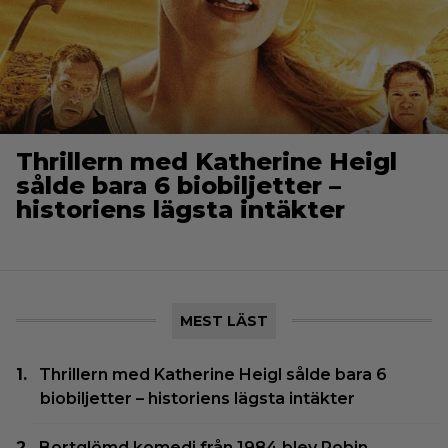
Thrillern med Katherine Heigl
sålde bara 6 biobiljetter –
historiens lägsta intäkter
MEST LÄST
Thrillern med Katherine Heigl sålde bara 6
biobiljetter – historiens lägsta intäkter
Bortglömd komedi från 1984 blev Robin