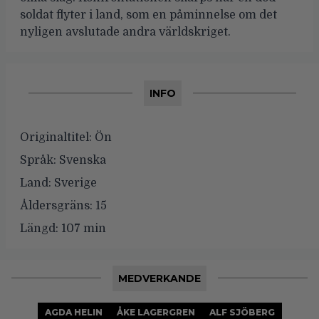
soldat flyter i land, som en påminnelse om det
nyligen avslutade andra världskriget.
INFO
Originaltitel:
Ön
Språk:
Svenska
Land:
Sverige
Åldersgräns:
15
Längd:
107 min
MEDVERKANDE
AGDA HELIN
ÅKE LAGERGREN
ALF SJÖBERG