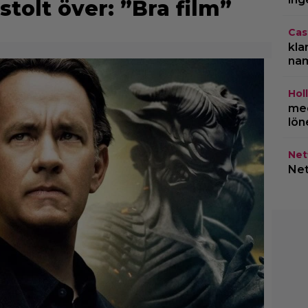
stolt över: ”Bra film”
Cas
kla
na
Hol
med
lön
Netf
Net