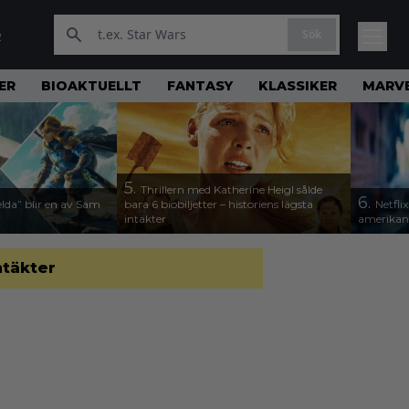
Sök
R
ER
BIOAKTUELLT
FANTASY
KLASSIKER
MARV
5.
Thrillern med Katherine Heigl sålde
6.
lda” blir en av Sam
bara 6 biobiljetter – historiens lägsta
Netfli
intäkter
amerikan
ntäkter