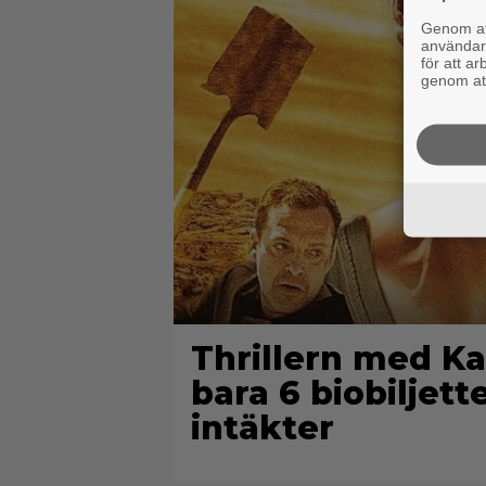
Genom att
användaru
för att a
genom att
Thrillern med Ka
bara 6 biobiljett
intäkter