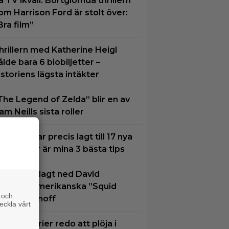
å TV ikväll: Bortglömda thrillern
om Harrison Ford är stolt över:
Bra film”
hrillern med Katherine Heigl
ålde bara 6 biobiljetter –
istoriens lägsta intäkter
The Legend of Zelda” blir en av
am Neills sista roller
VT Play har precis lagt till 17 nya
ilmer – här är mina 3 bästa tips
etflix har lagt ned David
inchers amerikanska ”Squid
 och
ame”-spinoff
eckla vårt
 nya tv-serier redo att plöja i