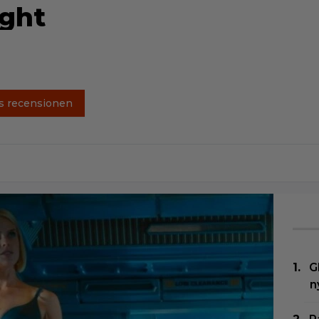
ight
s recensionen
G
n