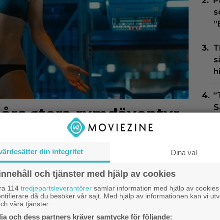
P
s
”
T
s
h
”
S
3 års stora rymdäventyr
vnaken kvinna stjäl
S
f
värdesätter din integritet
Dina val
N
innehåll och tjänster med hjälp av cookies
F
åra 114
tredjepartsleverantörer
samlar information med hjälp av cookies
G
ntifierare då du besöker vår sajt. Med hjälp av informationen kan vi utv
ch våra tjänster.
3
a och dess partners kräver samtycke för följande: