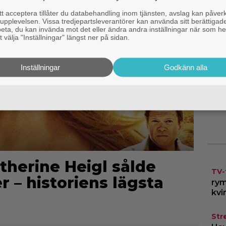
h
 acceptera tillåter du databehandling inom tjänsten, avslag kan påver
pplevelsen. Vissa tredjepartsleverantörer kan använda sitt berättigade
rbeta, du kan invända mot det eller ändra andra inställningar när som he
N
 välja "Inställningar" längst ner på sidan.
G
Z
Inställningar
Godkänn alla
J
b
s
therine Heigl sålde
TV-
er – historiens lägsta
rym
kvi
Str