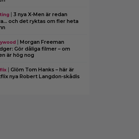
|
3 nya X-Men är redan
ting
ra… och det ryktas om fler heta
mn
|
Morgan Freeman
lywood
ger: Gör dåliga filmer – om
en är hög nog
|
Glöm Tom Hanks – här är
lix
flix nya Robert Langdon-skådis