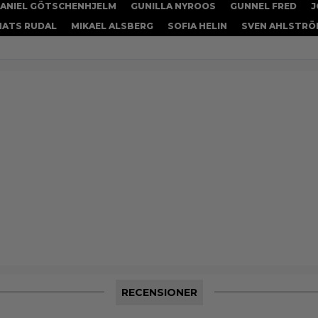
ANIEL GÖTSCHENHJELM
GUNILLA NYROOS
GUNNEL FRED
J
ATS RUDAL
MIKAEL ALSBERG
SOFIA HELIN
SVEN AHLSTRÖ
RECENSIONER