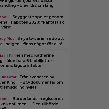
ke gjorde fjolårets bästa
vandling – blev 1.52 cm lång
|
”Snyggaste spelet genom
spel
erna” släpptes 2020: ”Fantastisk
lvärld”
|
3 nya tv-serier redo att
ney Plus
ja i helgen – finns något för alla!
|
Thrillern med Katherine
ia
gl sålde bara 6 biobiljetter –
toriens lägsta intäkter
|
Från skaparen av
umentär
ger King”: HBO-dokumentär om
tilsmuggling hyllas
|
”Borderlands”-regissören
spel
kalkonfilmen – ”Den tillhörde
en”