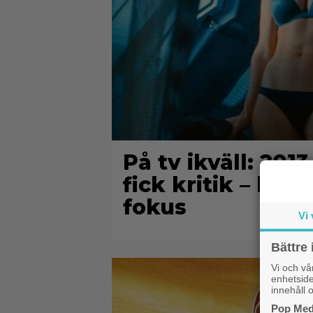
På tv ikväll: 201
fick kritik – hal
fokus
Vi 
Bättre 
Vi och v
enhetside
innehåll o
Pop Medi