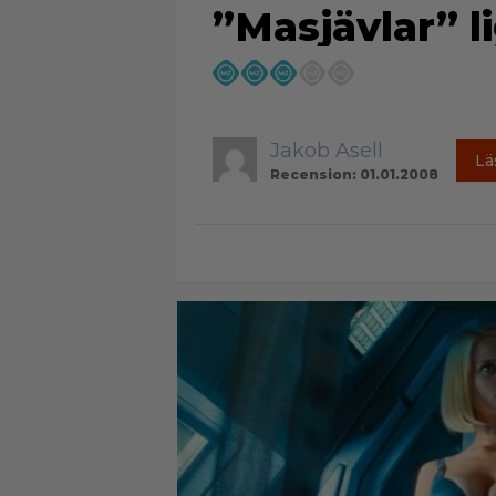
”Masjävlar” l
Jakob Asell
Lä
Recension: 01.01.2008