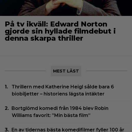
På tv ikväll: Edward Norton
gjorde sin hyllade filmdebut i
denna skarpa thriller
MEST LÄST
Thrillern med Katherine Heigl sålde bara 6
biobiljetter – historiens lägsta intäkter
Bortglömd komedi från 1984 blev Robin
Williams favorit: ”Min bästa film”
En av tidernas bästa komedifilmer fyller 100 år