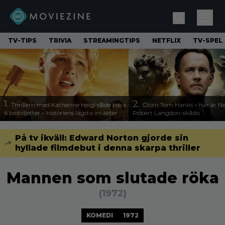
TV-TIPS
TRIVIA
STREAMINGTIPS
NETFLIX
TV-SPEL
1.
2.
Thrillern med Katherine Heigl sålde bara
Glöm Tom Hanks – här är Net
6 biobiljetter – historiens lägsta intäkter
Robert Langdon-skådis
På tv ikväll: Edward Norton gjorde sin
hyllade filmdebut i denna skarpa thriller
Mannen som slutade röka
(1972)
KOMEDI
1972