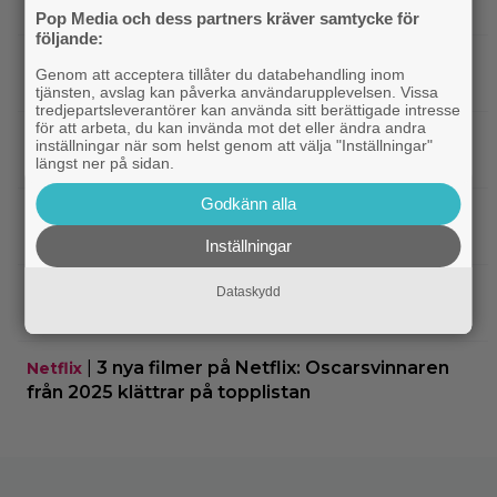
försenas – släpps 2027
Pop Media och dess partners kräver samtycke för
följande:
|
Nu på Netflix: Tidlös krigsklassiker från
Netflix
Genom att acceptera tillåter du databehandling inom
1961 fick fullpott
tjänsten, avslag kan påverka användarupplevelsen. Vissa
tredjepartsleverantörer kan använda sitt berättigade intresse
för att arbeta, du kan invända mot det eller ändra andra
|
”Hajen” i topp när Empires läsare
Klassiker
inställningar när som helst genom att välja "Inställningar"
korar tidernas 100 bästa filmer
längst ner på sidan.
Godkänn alla
|
”Svärtan”-stjärnan Linus Rogsgård om
Exklusivt
sina favoritserier: ”En av de bästa…”
Inställningar
|
Nu på Viaplay: ”Stiliserat våld och
Streamingtips
Dataskydd
gapskratt” i oförutsägbar thriller från 2008
|
3 nya filmer på Netflix: Oscarsvinnaren
Netflix
från 2025 klättrar på topplistan