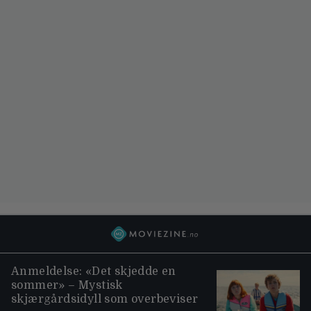
Anmeldelse: «Det skjedde en
sommer» – Mystisk
skjærgårdsidyll som overbeviser