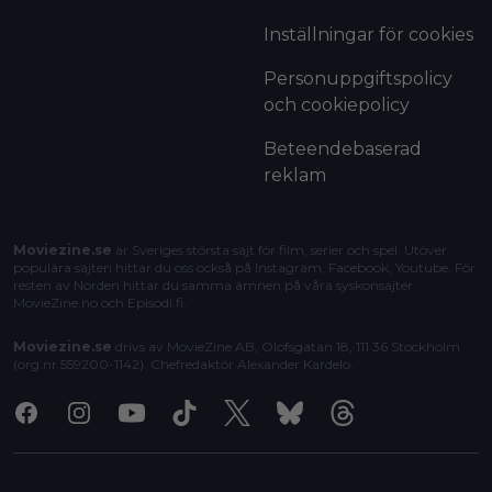
Inställningar för cookies
Personuppgiftspolicy
och cookiepolicy
Beteendebaserad
reklam
Moviezine.se
är Sveriges största sajt för film, serier och spel. Utöver
populära sajten hittar du oss också på Instagram, Facebook, Youtube. För
resten av Norden hittar du samma ämnen på våra syskonsajter
MovieZine.no
och
Episodi.fi
.
Moviezine.se
drivs av MovieZine AB, Olofsgatan 18, 111 36 Stockholm
(org.nr 559200-1142). Chefredaktör
Alexander Kardelo
.
Facebook
Instagram
Youtube
Tiktok
X
Bluesky
Threads