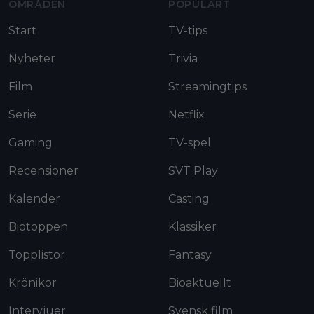
OMRÅDEN
POPULÄRT
Start
TV-tips
Nyheter
Trivia
Film
Streamingtips
Serie
Netflix
Gaming
TV-spel
Recensioner
SVT Play
Kalender
Casting
Biotoppen
Klassiker
Topplistor
Fantasy
Krönikor
Bioaktuellt
Intervjuer
Svensk film