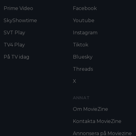
Prime Video
Facebook
SkyShowtime
Youtube
SVT Play
Instagram
TV4 Play
Tiktok
På TV idag
Bluesky
Threads
X
ANNAT
Om MovieZine
Kontakta MovieZine
Annonsera på Moviezine