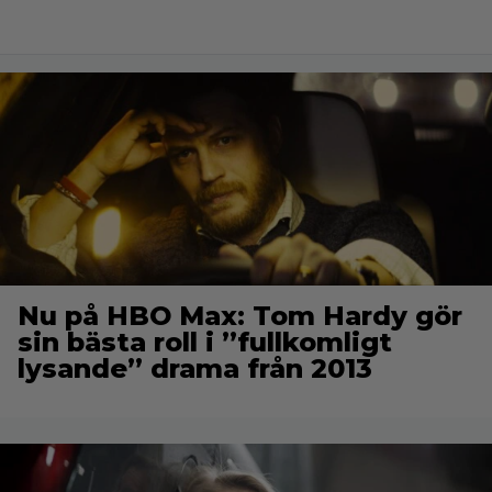
Nu på HBO Max: Tom Hardy gör
sin bästa roll i ”fullkomligt
lysande” drama från 2013