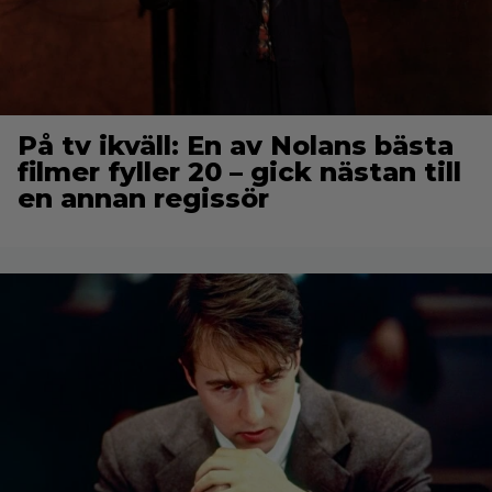
På tv ikväll: En av Nolans bästa
filmer fyller 20 – gick nästan till
en annan regissör