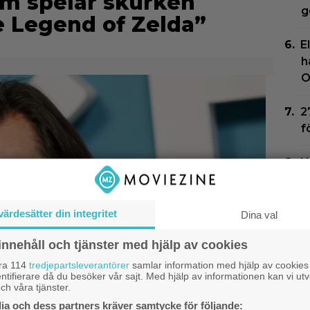
om spelar skurken
g
e Legend of Zelda”
E
h
O
2
f
N
G
Z
värdesätter din integritet
Dina val
N
innehåll och tjänster med hjälp av cookies
o
åra 114
tredjepartsleverantörer
samlar information med hjälp av cookies
ntifierare då du besöker vår sajt. Med hjälp av informationen kan vi utv
ch våra tjänster.
a och dess partners kräver samtycke för följande: