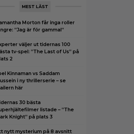
MEST LÄST
amantha Morton får inga roller
ängre: ”Jag är för gammal”
xperter väljer ut tidernas 100
ästa tv-spel: ”The Last of Us” på
lats 2
oel Kinnaman vs Saddam
ussein i ny thrillerserie – se
railern här
idernas 30 bästa
uperhjältefilmer listade – ”The
ark Knight” på plats 3
tt nytt mysterium på 8 avsnitt