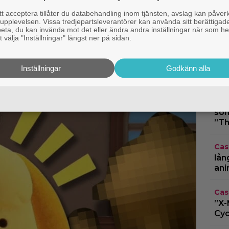
 acceptera tillåter du databehandling inom tjänsten, avslag kan påver
Cas
pplevelsen. Vissa tredjepartsleverantörer kan använda sitt berättigade
rbeta, du kan invända mot det eller ändra andra inställningar när som he
ör ny långfilm –
en 
 välja "Inställningar" längst ner på sidan.
ad animerad serie
TV-
Nin
Inställningar
Godkänn alla
som
Kom
som
”Th
Cas
lån
ani
Cas
”X-
Cyc