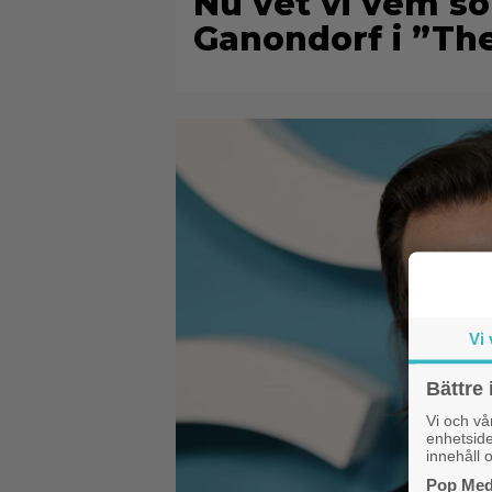
Nu vet vi vem s
Ganondorf i ”Th
Vi 
Bättre 
Vi och v
enhetside
innehåll o
Pop Medi