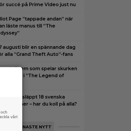
ör succé på Prime Video just nu
lliot Page ”tappade andan” när
an läste manus till ”The
dyssey”
7 augusti blir en spännande dag
ör alla ”Grand Theft Auto”-fans
u vet vi vem som spelar skurken
anondorf i ”The Legend of
elda”
etflix har släppt 18 svenska
riginalfilmer – har du koll på alla?
 och
eckla vårt
SENASTE NYTT