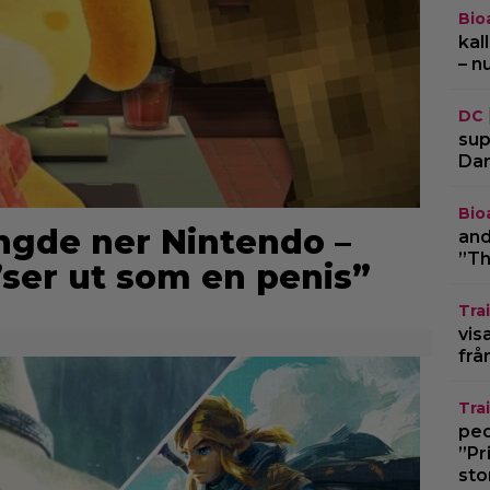
Bio
kal
– n
DC
sup
Dar
Bio
ingde ner Nintendo –
and
”Th
ser ut som en penis”
Trai
vis
frå
Trai
pedo
”Pr
sto