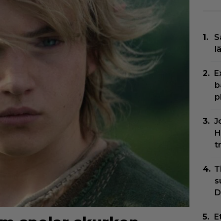
S
l
E
b
p
J
H
t
T
s
D
E