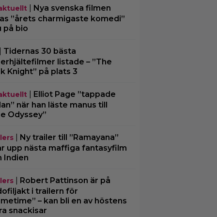
|
Nya svenska filmen
aktuellt
las ”årets charmigaste komedi”
u på bio
|
Tidernas 30 bästa
erhjältefilmer listade – ”The
k Knight” på plats 3
|
Elliot Page ”tappade
aktuellt
an” när han läste manus till
e Odyssey”
|
Ny trailer till ”Ramayana”
lers
ar upp nästa maffiga fantasyfilm
n Indien
|
Robert Pattinson är på
lers
filjakt i trailern för
imetime” – kan bli en av höstens
ra snackisar