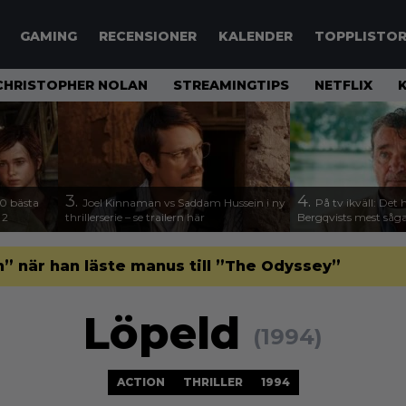
GAMING
RECENSIONER
KALENDER
TOPPLISTO
CHRISTOPHER NOLAN
STREAMINGTIPS
NETFLIX
3.
4.
00 bästa
Joel Kinnaman vs Saddam Hussein i ny
På tv ikväll: Det 
 2
thrillerserie – se trailern här
Bergqvists mest såga
” när han läste manus till ”The Odyssey”
Löpeld
(1994)
ACTION
THRILLER
1994