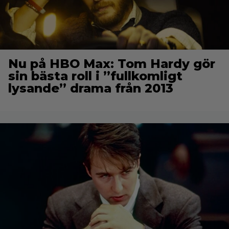
Nu på HBO Max: Tom Hardy gör
sin bästa roll i ”fullkomligt
lysande” drama från 2013