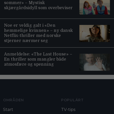
sommer» – Mystisk
skjærgårdsidyll som overbeviser
Noe er veldig galt i «Den
hemmelige kvinnen» – ny dansk
Netflix-thriller med norske
stjerner nærmer seg
Anmeldelse: «The Last House» –
En thriller som mangler både
atmosfære og spenning
Moviezine footer navigation
OMRÅDEN
POPULÄRT
Start
TV-tips