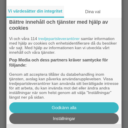
hyllade filmdebut i denna skarpa thriller
Vi värdesätter din integritet
Dina val
|
Sista säsongen av ”The Witcher”
Fantasy
Bättre innehåll och tjänster med hjälp av
försenas – släpps 2027
cookies
|
Nu på Netflix: Tidlös krigsklassiker från
Netflix
Vi och våra 114
tredjepartsleverantörer
samlar information
med hjälp av cookies och enhetsidentifierare då du besöker
1961 fick fullpott
vår sajt. Med hjälp av informationen kan vi utveckla vårt
innehåll och våra tjänster.
|
”Hajen” i topp när Empires läsare
Klassiker
Pop Media och dess partners kräver samtycke för
korar tidernas 100 bästa filmer
följande:
Genom att acceptera tillåter du databehandling inom
|
”Svärtan”-stjärnan Linus Rogsgård om
Exklusivt
tjänsten, avslag kan påverka användarupplevelsen. Vissa
sina favoritserier: ”En av de bästa…”
tredjepartsleverantörer kan använda sitt berättigade intresse
för att arbeta, du kan invända mot det eller ändra andra
inställningar när som helst genom att välja "Inställningar"
längst ner på sidan.
Godkänn alla
Inställningar