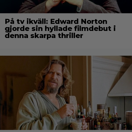
På tv ikväll: Edward Norton
gjorde sin hyllade filmdebut i
denna skarpa thriller