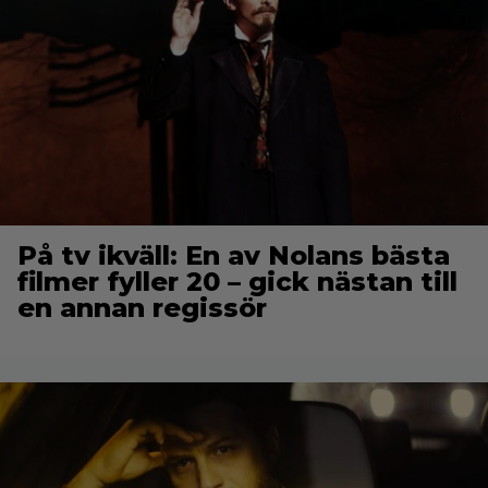
På tv ikväll: En av Nolans bästa
filmer fyller 20 – gick nästan till
en annan regissör