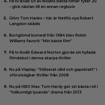
På tv ikväll: En av Nolans bästa filmer fyller 20
– gick nästan till en annan regissör
Glöm Tom Hanks – här är Netflix nya Robert
Langdon-skådis
Bortglömd komedi från 1984 blev Robin
Williams favorit: ”Min bästa film”
På tv ikväll: Edward Norton gjorde sin hyllade
filmdebut i denna skarpa thriller
Nu på Viaplay: ”Stiliserat våld och gapskratt” i
oförutsägbar thriller från 2008
Nu på HBO Max: Tom Hardy gör sin bästa roll i
”fullkomligt lysande” drama från 2013