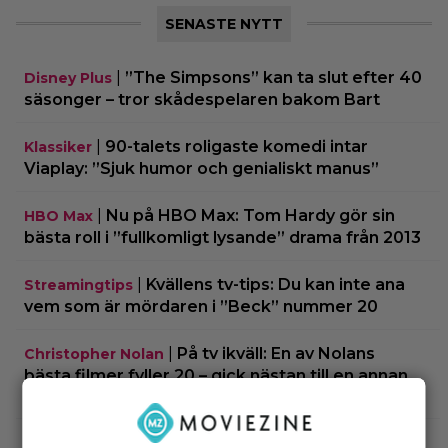
SENASTE NYTT
|
”The Simpsons” kan ta slut efter 40
Disney Plus
säsonger – tror skådespelaren bakom Bart
|
90-talets roligaste komedi intar
Klassiker
Viaplay: ”Sjuk humor och genialiskt manus”
|
Nu på HBO Max: Tom Hardy gör sin
HBO Max
bästa roll i ”fullkomligt lysande” drama från 2013
|
Kvällens tv-tips: Du kan inte ana
Streamingtips
vem som är mördaren i ”Beck” nummer 20
|
På tv ikväll: En av Nolans
Christopher Nolan
bästa filmer fyller 20 – gick nästan till en annan
regissör
|
På tv ikväll: Edward Norton gjorde sin
TV-spel