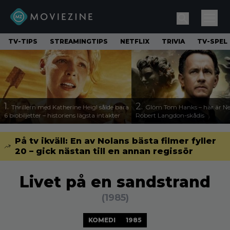
TV-TIPS
STREAMINGTIPS
NETFLIX
TRIVIA
TV-SPEL
1.
2.
Thrillern med Katherine Heigl sålde bara
Glöm Tom Hanks – här är Net
6 biobiljetter – historiens lägsta intäkter
Robert Langdon-skådis
På tv ikväll: En av Nolans bästa filmer fyller
20 – gick nästan till en annan regissör
Livet på en sandstrand
(1985)
KOMEDI
1985