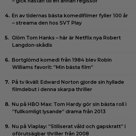
– gick nästan till en annan regissör
En av tidernas bästa komedifilmer fyller 100 år
– streama den hos SVT Play
Glöm Tom Hanks – här är Netflix nya Robert
Langdon-skådis
Bortglömd komedi från 1984 blev Robin
Williams favorit: ”Min bästa film”
På tv ikväll: Edward Norton gjorde sin hyllade
filmdebut i denna skarpa thriller
Nu på HBO Max: Tom Hardy gör sin bästa roll i
”fullkomligt lysande” drama från 2013
Nu på Viaplay: ”Stiliserat våld och gapskratt” i
oförutsägbar thriller från 2008