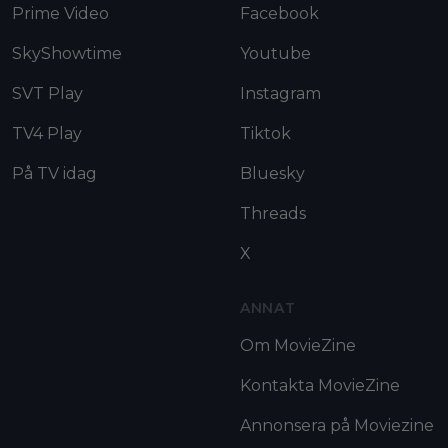
Prime Video
Facebook
SkyShowtime
Youtube
SVT Play
Instagram
TV4 Play
Tiktok
På TV idag
Bluesky
Threads
X
ANNAT
Om MovieZine
Kontakta MovieZine
Annonsera på Moviezine