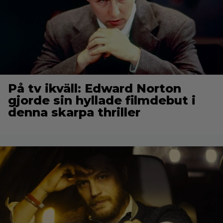
På tv ikväll: Edward Norton
gjorde sin hyllade filmdebut i
denna skarpa thriller