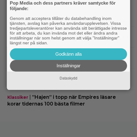
Pop Media och dess partners kräver samtycke för
|
På tv ikväll: En av Nolans
Christopher Nolan
följande:
bästa filmer fyller 20 – gick nästan till en annan
Genom att acceptera tillåter du databehandling inom
regissör
tjänsten, avslag kan påverka användarupplevelsen. Vissa
tredjepartsleverantörer kan använda sitt berättigade intresse
för att arbeta, du kan invända mot det eller ändra andra
|
På tv ikväll: Edward Norton gjorde sin
TV-spel
inställningar när som helst genom att välja "Inställningar"
hyllade filmdebut i denna skarpa thriller
längst ner på sidan.
Godkänn alla
|
Sista säsongen av ”The Witcher”
Fantasy
försenas – släpps 2027
Inställningar
|
Nu på Netflix: Tidlös krigsklassiker från
Netflix
Dataskydd
1961 fick fullpott
|
”Hajen” i topp när Empires läsare
Klassiker
korar tidernas 100 bästa filmer