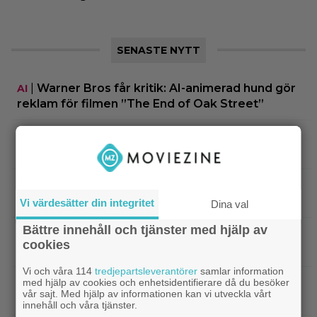
SENASTE NYTT
|
Warner Bros får kritik: AI-animerad hund gör
AI
reklam för filmen ”The End of Oak Street”
|
”The Simpsons” kan ta slut efter 40
Disney Plus
säsonger – tror skådespelaren bakom Bart
|
90-talets roligaste komedi intar
Klassiker
Viaplay: ”Sjuk humor och genialiskt manus”
Vi värdesätter din integritet
Dina val
Bättre innehåll och tjänster med hjälp av
|
Nu på HBO Max: Tom Hardy gör sin
HBO Max
cookies
bästa roll i ”fullkomligt lysande” drama från 2013
Vi och våra 114
tredjepartsleverantörer
samlar information
med hjälp av cookies och enhetsidentifierare då du besöker
|
Kvällens tv-tips: Du kan inte ana
Streamingtips
vår sajt. Med hjälp av informationen kan vi utveckla vårt
vem som är mördaren i ”Beck” nummer 20
innehåll och våra tjänster.