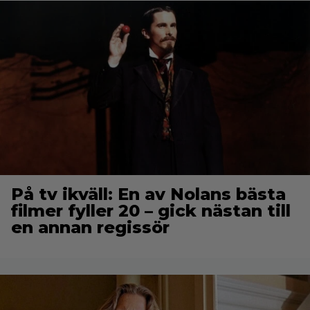
På tv ikväll: En av Nolans bästa
filmer fyller 20 – gick nästan till
en annan regissör