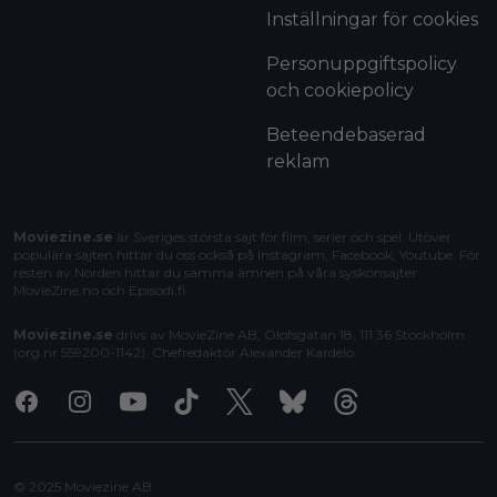
Inställningar för cookies
Personuppgiftspolicy
och cookiepolicy
Beteendebaserad
reklam
Moviezine.se
är Sveriges största sajt för film, serier och spel. Utöver
populära sajten hittar du oss också på Instagram, Facebook, Youtube. För
resten av Norden hittar du samma ämnen på våra syskonsajter
MovieZine.no
och
Episodi.fi
.
Moviezine.se
drivs av MovieZine AB, Olofsgatan 18, 111 36 Stockholm
(org.nr 559200-1142). Chefredaktör
Alexander Kardelo
.
Facebook
Instagram
Youtube
Tiktok
X
Bluesky
Threads
© 2025 Moviezine AB