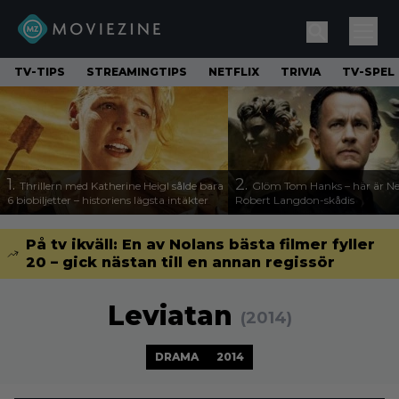
TV-TIPS
STREAMINGTIPS
NETFLIX
TRIVIA
TV-SPEL
1.
2.
Thrillern med Katherine Heigl sålde bara
Glöm Tom Hanks – här är Net
6 biobiljetter – historiens lägsta intäkter
Robert Langdon-skådis
På tv ikväll: En av Nolans bästa filmer fyller
20 – gick nästan till en annan regissör
Leviatan
(2014)
DRAMA
2014