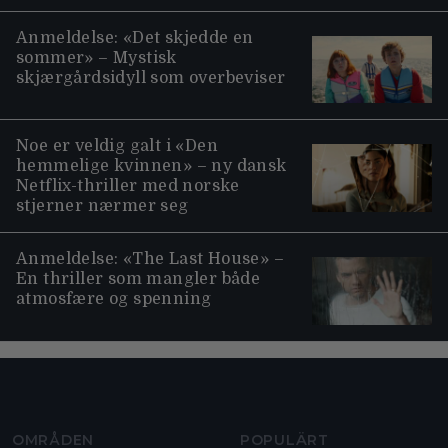
Anmeldelse: «Det skjedde en
sommer» – Mystisk
skjærgårdsidyll som overbeviser
Noe er veldig galt i «Den
hemmelige kvinnen» – ny dansk
Netflix-thriller med norske
stjerner nærmer seg
Anmeldelse: «The Last House» –
En thriller som mangler både
atmosfære og spenning
Moviezine footer navigation
OMRÅDEN
POPULÄRT