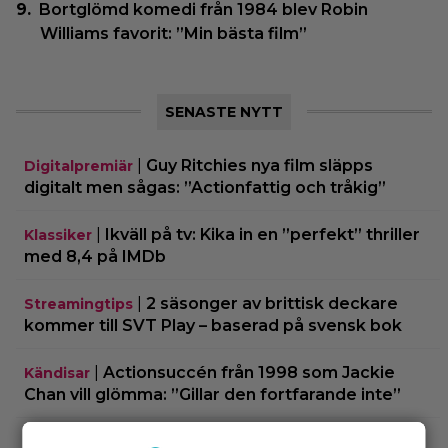
Bortglömd komedi från 1984 blev Robin
Williams favorit: ”Min bästa film”
SENASTE NYTT
|
Guy Ritchies nya film släpps
Digitalpremiär
digitalt men sågas: ”Actionfattig och tråkig”
|
Ikväll på tv: Kika in en ”perfekt” thriller
Klassiker
med 8,4 på IMDb
|
2 säsonger av brittisk deckare
Streamingtips
kommer till SVT Play – baserad på svensk bok
|
Actionsuccén från 1998 som Jackie
Kändisar
Chan vill glömma: ”Gillar den fortfarande inte”
|
Sista chansen: 2010-talets mest episka
Fantasy