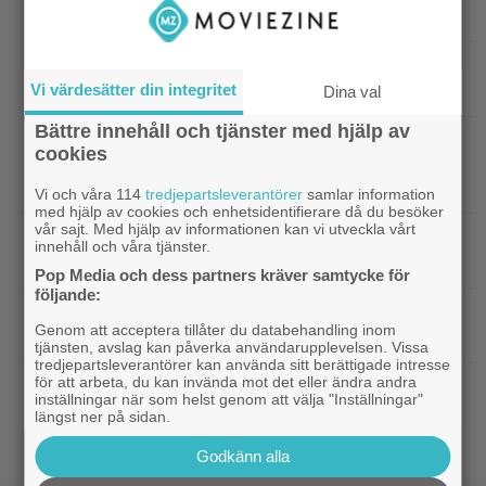
fantasytrilogi lämnar Netflix i augusti
|
Christopher Nolans
Christopher Nolan
Vi värdesätter din integritet
favoritkomedi är hyllad kultrulle från 1987
Dina val
Bättre innehåll och tjänster med hjälp av
|
”Svärtan”-aktuella Ture Nermans
Exklusivt
cookies
favoritfilm är en klassiker från 1994:
”Fantastisk”
Vi och våra 114
tredjepartsleverantörer
samlar information
med hjälp av cookies och enhetsidentifierare då du besöker
vår sajt. Med hjälp av informationen kan vi utveckla vårt
|
Fängslande action i Daniel
Prime Video
innehåll och våra tjänster.
Radcliffes drama från 2020 – nu på streaming
Pop Media och dess partners kräver samtycke för
följande:
|
KRÖNIKA: Pssst… sanningen är att
Bioaktuellt
Genom att acceptera tillåter du databehandling inom
du inte behöver se ”The Odyssey” i IMAX
tjänsten, avslag kan påverka användarupplevelsen. Vissa
tredjepartsleverantörer kan använda sitt berättigade intresse
för att arbeta, du kan invända mot det eller ändra andra
|
Glöm ”Nyckeln till frihet” – tidernas
Klassiker
inställningar när som helst genom att välja "Inställningar"
bästa fängelsefilm är korad
längst ner på sidan.
Godkänn alla