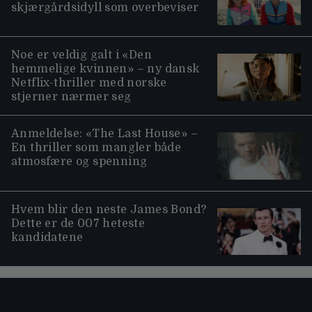
skjærgårdsidyll som overbeviser
Noe er veldig galt i «Den
hemmelige kvinnen» – ny dansk
Netflix-thriller med norske
stjerner nærmer seg
Anmeldelse: «The Last House» –
En thriller som mangler både
atmosfære og spenning
Hvem blir den neste James Bond?
Dette er de 007 heteste
kandidatene
Moviezine footer navigation