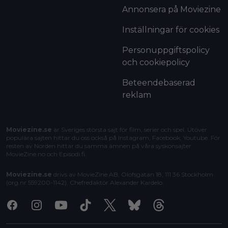
Annonsera på Moviezine
Inställningar för cookies
Personuppgiftspolicy
och cookiepolicy
Beteendebaserad
reklam
Moviezine.se
är Sveriges största sajt för film, serier och spel. Utöver
populära sajten hittar du oss också på Instagram, Facebook, Youtube. För
resten av Norden hittar du samma ämnen på våra syskonsajter
MovieZine.no
och
Episodi.fi
.
Moviezine.se
drivs av MovieZine AB, Olofsgatan 18, 111 36 Stockholm
(org.nr 559200-1142). Chefredaktör
Alexander Kardelo
.
Facebook
Instagram
Youtube
Tiktok
X
Bluesky
Threads