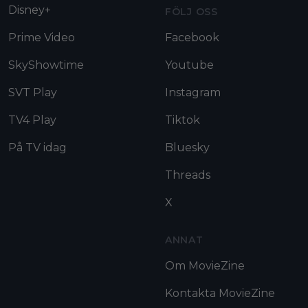
Disney+
FÖLJ OSS
Prime Video
Facebook
SkyShowtime
Youtube
SVT Play
Instagram
TV4 Play
Tiktok
På TV idag
Bluesky
Threads
X
ANNAT
Om MovieZine
Kontakta MovieZine