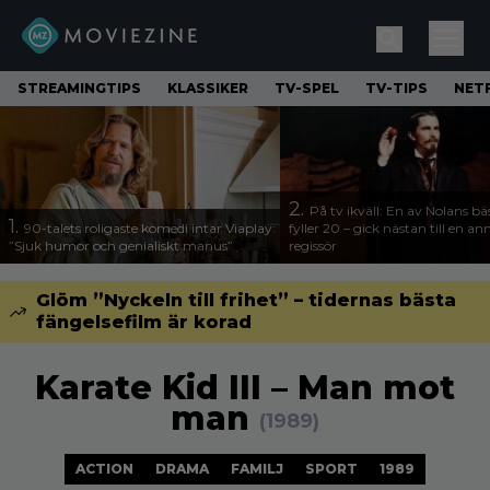
STREAMINGTIPS
KLASSIKER
TV-SPEL
TV-TIPS
NETF
2.
På tv ikväll: En av Nolans bä
1.
90-talets roligaste komedi intar Viaplay:
fyller 20 – gick nästan till en a
”Sjuk humor och genialiskt manus”
regissör
Glöm ”Nyckeln till frihet” – tidernas bästa
fängelsefilm är korad
Karate Kid III – Man mot
man
(1989)
ACTION
DRAMA
FAMILJ
SPORT
1989