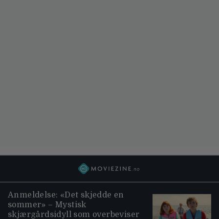
Anmeldelse: «Det skjedde en
sommer» – Mystisk
skjærgårdsidyll som overbeviser