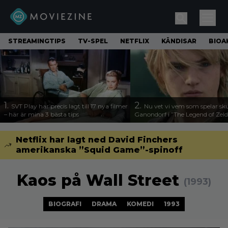
STREAMINGTIPS
TV-SPEL
NETFLIX
KÄNDISAR
BIOA
1.
2.
SVT Play har precis lagt till 17 nya filmer
Nu vet vi vem som spelar sk
– här är mina 3 bästa tips
Ganondorf i ”The Legend of Zel
Netflix har lagt ned David Finchers
amerikanska ”Squid Game”-spinoff
Kaos på Wall Street
(1993)
BIOGRAFI
DRAMA
KOMEDI
1993