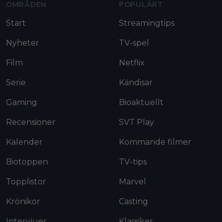
OMRÅDEN
POPULÄRT
Start
Streamingtips
Nyheter
TV-spel
Film
Netflix
Serie
Kändisar
Gaming
Bioaktuellt
Recensioner
SVT Play
Kalender
Kommande filmer
Biotoppen
TV-tips
Topplistor
Marvel
Krönikor
Casting
Intervjuer
Klassiker