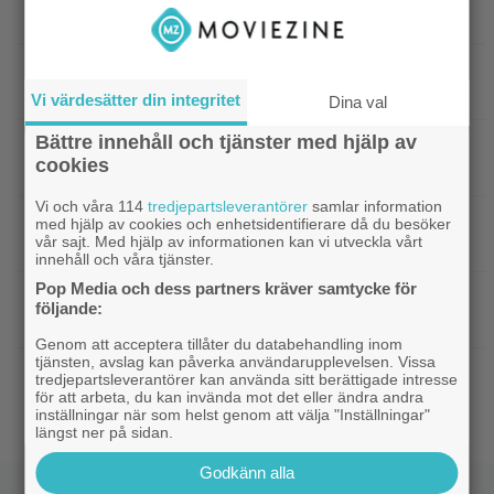
filmer – om lönen är hög nog
|
Glöm Tom Hanks – här är Netflix nya
Netflix
Robert Langdon-skådis
Vi värdesätter din integritet
Dina val
Bättre innehåll och tjänster med hjälp av
|
”Gilmore Girls” fyller 25 år –
HBO Max
cookies
återvänder med ny dokumentär
Vi och våra 114
tredjepartsleverantörer
samlar information
|
Filmquiz: 25 år av klassiker – vad minns du
Quiz
med hjälp av cookies och enhetsidentifierare då du besöker
vår sajt. Med hjälp av informationen kan vi utveckla vårt
om filmåret 2001?
innehåll och våra tjänster.
Pop Media och dess partners kräver samtycke för
|
Netflix har lagt ned David Finchers
Netflix
följande:
amerikanska ”Squid Game”-spinoff
Genom att acceptera tillåter du databehandling inom
tjänsten, avslag kan påverka användarupplevelsen. Vissa
|
När kommer ”Michael 2”?
Kommande filmer
tredjepartsleverantörer kan använda sitt berättigade intresse
Lionsgate-chefen har ett svar
för att arbeta, du kan invända mot det eller ändra andra
inställningar när som helst genom att välja "Inställningar"
längst ner på sidan.
Godkänn alla