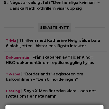
Något är väldigt fel i ”Den hemliga kvinnan” –
danska Netflix-thrillern visar upp sig
SENASTE NYTT
|
Thrillern med Katherine Heigl sålde bara
Trivia
6 biobiljetter – historiens lägsta intäkter
|
Från skaparen av ”Tiger King”:
Dokumentär
HBO-dokumentär om reptilsmuggling hyllas
|
”Borderlands”-regissören om
TV-spel
kalkonfilmen – ”Den tillhörde ingen”
|
3 nya X-Men är redan klara… och det
Casting
ryktas om fler heta namn
|
Morgan Freeman medger: Gör dåliga
Hollywood