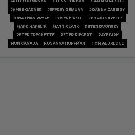
FRED THOMPSON
GLENN JORDAN
GRAHAM BECKEL
JAMES GARNER
JEFFREY DEMUNN
JOANNA CASSIDY
JONATHAN PRYCE
JOSEPH KELL
LEILANI SARELLE
MARK HARELIK
MATT CLARK
PETER DVORSKY
PETER FRECHETTE
PETER RIEGERT
RAYE BIRK
RON CANADA
ROSANNA HUFFMAN
TOM ALDREDGE