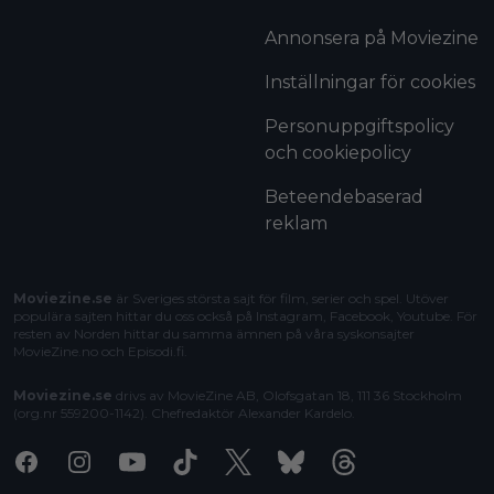
Annonsera på Moviezine
Inställningar för cookies
Personuppgiftspolicy
och cookiepolicy
Beteendebaserad
reklam
Moviezine.se
är Sveriges största sajt för film, serier och spel. Utöver
populära sajten hittar du oss också på Instagram, Facebook, Youtube. För
resten av Norden hittar du samma ämnen på våra syskonsajter
MovieZine.no
och
Episodi.fi
.
Moviezine.se
drivs av MovieZine AB, Olofsgatan 18, 111 36 Stockholm
(org.nr 559200-1142). Chefredaktör
Alexander Kardelo
.
Facebook
Instagram
Youtube
Tiktok
X
Bluesky
Threads