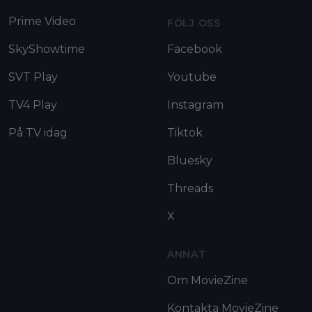
Prime Video
FÖLJ OSS
SkyShowtime
Facebook
SVT Play
Youtube
TV4 Play
Instagram
På TV idag
Tiktok
Bluesky
Threads
X
ANNAT
Om MovieZine
Kontakta MovieZine