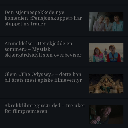
Den stjernespekkede nye
komedien «Pensjonskuppet» har
sluppet ny trailer
Anmeldelse: «Det skjedde en
sommer» – Mystisk
skjærgårdsidyll som overbeviser
Glem «The Odyssey» – dette kan
bli årets mest episke filmeventyr
Skrekkfilmregissør død – tre uker
før filmpremieren