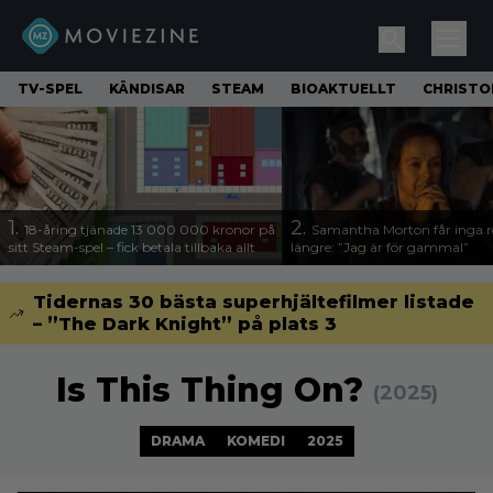
TV-SPEL
KÄNDISAR
STEAM
BIOAKTUELLT
CHRISTO
1.
2.
18-åring tjänade 13 000 000 kronor på
Samantha Morton får inga ro
sitt Steam-spel – fick betala tillbaka allt
längre: ”Jag är för gammal”
Tidernas 30 bästa superhjältefilmer listade
– ”The Dark Knight” på plats 3
Is This Thing On?
(2025)
DRAMA
KOMEDI
2025