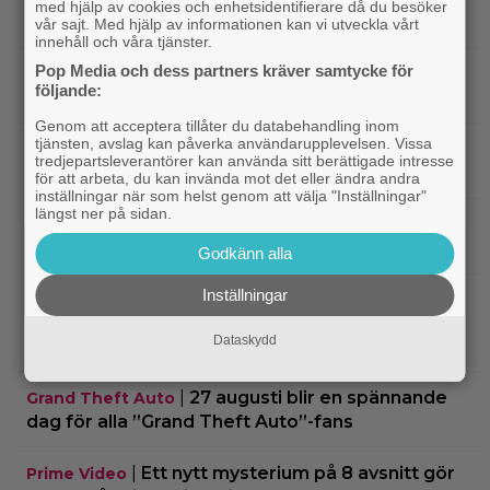
med hjälp av cookies och enhetsidentifierare då du besöker
charmigaste komedi” – nu på bio
vår sajt. Med hjälp av informationen kan vi utveckla vårt
innehåll och våra tjänster.
Pop Media och dess partners kräver samtycke för
|
Tidernas 30 bästa superhjältefilmer listade
DC
följande:
– ”The Dark Knight” på plats 3
Genom att acceptera tillåter du databehandling inom
tjänsten, avslag kan påverka användarupplevelsen. Vissa
|
Elliot Page ”tappade andan” när han
Bioaktuellt
tredjepartsleverantörer kan använda sitt berättigade intresse
läste manus till ”The Odyssey”
för att arbeta, du kan invända mot det eller ändra andra
inställningar när som helst genom att välja "Inställningar"
längst ner på sidan.
|
Ny trailer till ”Ramayana” visar upp
Trailers
nästa maffiga fantasyfilm från Indien
Godkänn alla
Inställningar
|
Robert Pattinson är på pedofiljakt i
Trailers
trailern för ”Primetime” – kan bli en av höstens
Dataskydd
stora snackisar
|
27 augusti blir en spännande
Grand Theft Auto
dag för alla ”Grand Theft Auto”-fans
|
Ett nytt mysterium på 8 avsnitt gör
Prime Video