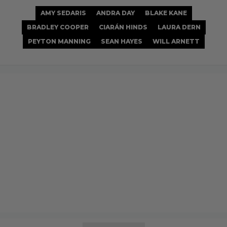
AMY SEDARIS
ANDRA DAY
BLAKE KANE
BRADLEY COOPER
CIARÁN HINDS
LAURA DERN
PEYTON MANNING
SEAN HAYES
WILL ARNETT