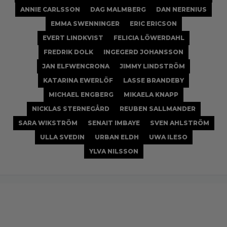
ANNIE CARLSSON
DAG MALMBERG
DAN NERENIUS
EMMA SWENNINGER
ERIC ERICSON
EVERT LINDKVIST
FELICIA LÖWERDAHL
FREDRIK DOLK
INGEGERD JOHANSSON
JAN ELFWENCRONA
JIMMY LINDSTRÖM
KATARINA EWERLÖF
LASSE BRANDEBY
MICHAEL ENGBERG
MIKAELA KNAPP
NICKLAS STERNEGÅRD
REUBEN SALLMANDER
SARA WIKSTRÖM
SENAIT IMBAYE
SVEN AHLSTRÖM
ULLA SVEDIN
URBAN ELDH
UWA ILESO
YLVA NILSSON