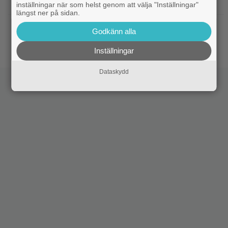
Lionsgate-chefen har ett svar
inställningar när som helst genom att välja "Inställningar"
längst ner på sidan.
|
Adam Sandler återförenar
Kommande filmer
Godkänn alla
gänget i ”Grown Ups 3” – delar en första bild
Inställningar
Dataskydd