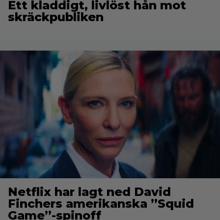
Ett kladdigt, livlöst hån mot
skräckpubliken
Netflix har lagt ned David
Finchers amerikanska ”Squid
Game”-spinoff