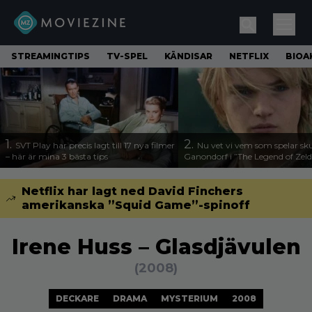
STREAMINGTIPS
TV-SPEL
KÄNDISAR
NETFLIX
BIOA
1.
2.
SVT Play har precis lagt till 17 nya filmer
Nu vet vi vem som spelar sk
– här är mina 3 bästa tips
Ganondorf i ”The Legend of Zel
Netflix har lagt ned David Finchers
amerikanska ”Squid Game”-spinoff
Irene Huss – Glasdjävulen
(2008)
DECKARE
DRAMA
MYSTERIUM
2008