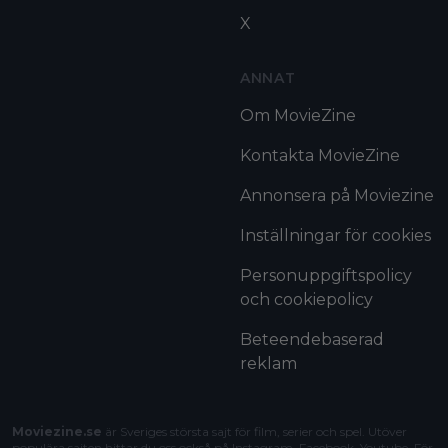
X
ANNAT
Om MovieZine
Kontakta MovieZine
Annonsera på Moviezine
Inställningar för cookies
Personuppgiftspolicy
och cookiepolicy
Beteendebaserad
reklam
Moviezine.se
är Sveriges största sajt för film, serier och spel. Utöver
populära sajten hittar du oss också på Instagram, Facebook, Youtube. För