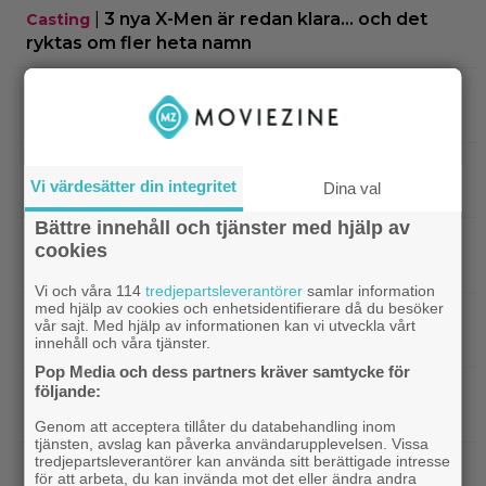
|
3 nya X-Men är redan klara… och det
Casting
ryktas om fler heta namn
|
Morgan Freeman medger: Gör dåliga
Hollywood
filmer – om lönen är hög nog
|
Glöm Tom Hanks – här är Netflix nya
Netflix
Vi värdesätter din integritet
Dina val
Robert Langdon-skådis
Bättre innehåll och tjänster med hjälp av
|
”Gilmore Girls” fyller 25 år –
HBO Max
cookies
återvänder med ny dokumentär
Vi och våra 114
tredjepartsleverantörer
samlar information
med hjälp av cookies och enhetsidentifierare då du besöker
|
Filmquiz: 25 år av klassiker – vad minns du
Quiz
vår sajt. Med hjälp av informationen kan vi utveckla vårt
om filmåret 2001?
innehåll och våra tjänster.
Pop Media och dess partners kräver samtycke för
följande:
|
Netflix har lagt ned David Finchers
Netflix
amerikanska ”Squid Game”-spinoff
Genom att acceptera tillåter du databehandling inom
tjänsten, avslag kan påverka användarupplevelsen. Vissa
tredjepartsleverantörer kan använda sitt berättigade intresse
|
När kommer ”Michael 2”?
Kommande filmer
för att arbeta, du kan invända mot det eller ändra andra