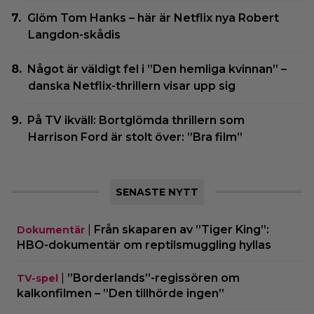
Glöm Tom Hanks – här är Netflix nya Robert
Langdon-skådis
Något är väldigt fel i ”Den hemliga kvinnan” –
danska Netflix-thrillern visar upp sig
På TV ikväll: Bortglömda thrillern som
Harrison Ford är stolt över: ”Bra film”
SENASTE NYTT
|
Från skaparen av ”Tiger King”:
Dokumentär
HBO-dokumentär om reptilsmuggling hyllas
|
”Borderlands”-regissören om
TV-spel
kalkonfilmen – ”Den tillhörde ingen”