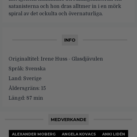
satanisterna och hon dras alltmer in i en mörk
spiral av det ockulta och övernaturliga.
INFO
Originaltitel:
Irene Huss - Glasdjävulen
Språk:
Svenska
Land:
Sverige
Åldersgräns:
15
Längd:
87 min
MEDVERKANDE
ALEXANDER MOBERG
ANGELA KOVACS
ANKI LIDÉN