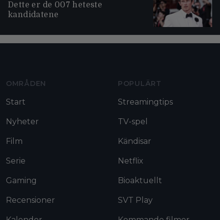
Dette er de 007 heteste
kandidatene
Moviezine footer navigation
OMRÅDEN
POPULÄRT
Start
Streamingtips
Nyheter
TV-spel
Film
Kändisar
Serie
Netflix
Gaming
Bioaktuellt
Recensioner
SVT Play
Kalender
Kommande filmer