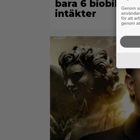
bara 6 biobiljett
Genom att
intäkter
användaru
för att a
genom att