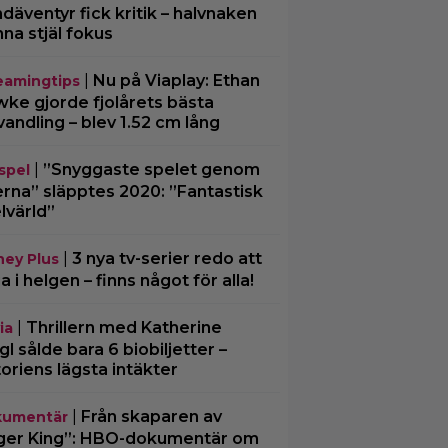
däventyr fick kritik – halvnaken
nna stjäl fokus
|
Nu på Viaplay: Ethan
eamingtips
ke gjorde fjolårets bästa
vandling – blev 1.52 cm lång
|
”Snyggaste spelet genom
spel
erna” släpptes 2020: ”Fantastisk
lvärld”
|
3 nya tv-serier redo att
ney Plus
ja i helgen – finns något för alla!
|
Thrillern med Katherine
ia
gl sålde bara 6 biobiljetter –
toriens lägsta intäkter
|
Från skaparen av
umentär
ger King”: HBO-dokumentär om