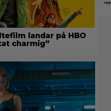
rep
ltefilm landar på HBO
tat charmig”