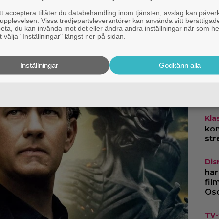
er – historiens lägsta
 acceptera tillåter du databehandling inom tjänsten, avslag kan påver
pplevelsen. Vissa tredjepartsleverantörer kan använda sitt berättigade
Kla
rbeta, du kan invända mot det eller ändra andra inställningar när som he
fil
 välja "Inställningar" längst ner på sidan.
jät
To
Inställningar
Godkänn alla
HB
lan
cha
Kla
kom
str
Dis
har
fil
Os
TV-