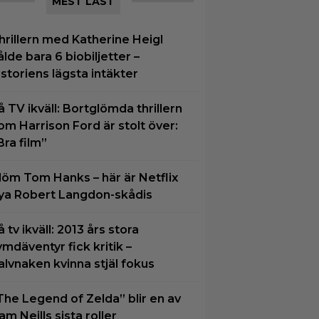
MEST LÄST
hrillern med Katherine Heigl
ålde bara 6 biobiljetter –
istoriens lägsta intäkter
å TV ikväll: Bortglömda thrillern
om Harrison Ford är stolt över:
Bra film”
löm Tom Hanks – här är Netflix
ya Robert Langdon-skådis
å tv ikväll: 2013 års stora
ymdäventyr fick kritik –
alvnaken kvinna stjäl fokus
The Legend of Zelda” blir en av
am Neills sista roller