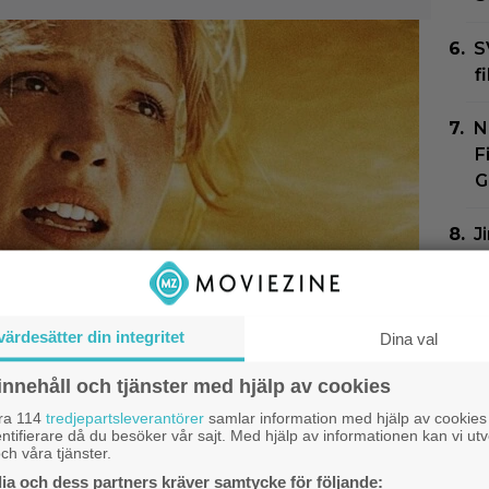
S
f
N
F
G
J
b
s
värdesätter din integritet
Dina val
N
G
innehåll och tjänster med hjälp av cookies
Z
åra 114
tredjepartsleverantörer
samlar information med hjälp av cookies
ntifierare då du besöker vår sajt. Med hjälp av informationen kan vi utv
ch våra tjänster.
therine Heigl sålde
a och dess partners kräver samtycke för följande: