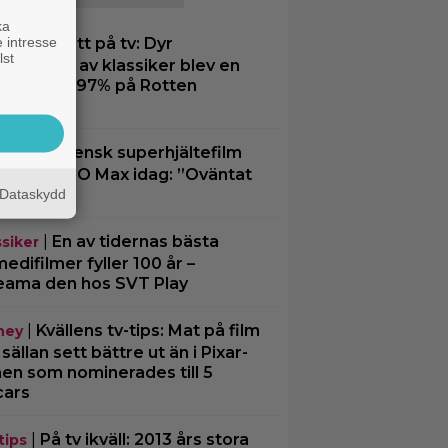
ka
 intresse
|
Inatt på tv: Dyr
ssiker
lst
matisering av klassiker blev en
tesuccé – 97% på Rotten
matoes
|
Svensk superhjältefilm
O Max
dar på HBO Max idag: ”Oväntat
rmig”
Dataskydd
|
En av tidernas bästa
ssiker
edifilmer fyller 100 år –
eama den hos SVT Play
|
Kvällens tv-tips: Mat på film
ney
 sällan sett bättre ut än i Pixar-
men som nominerades till 5
cars
|
På tv ikväll: 2013 års stora
tips