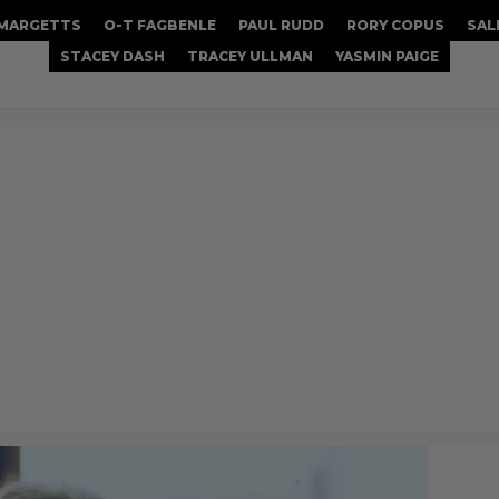
 MARGETTS
O-T FAGBENLE
PAUL RUDD
RORY COPUS
SAL
STACEY DASH
TRACEY ULLMAN
YASMIN PAIGE