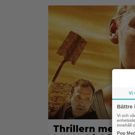
Vi 
Bättre 
Vi och v
enhetside
innehåll o
Thrillern med Ka
Pop Medi