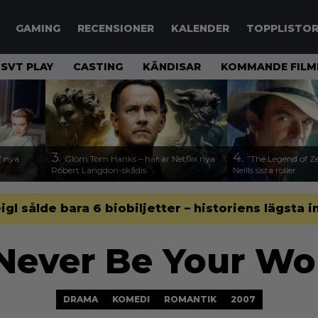
GAMING
RECENSIONER
KALENDER
TOPPLISTO
SVT PLAY
CASTING
KÄNDISAR
KOMMANDE FILM
3.
4.
17 nya
Glöm Tom Hanks – här är Netflix nya
”The Legend of Ze
Robert Langdon-skådis
Neills sista roller
gl sålde bara 6 biobiljetter – historiens lägsta i
 Never Be Your 
DRAMA
KOMEDI
ROMANTIK
2007