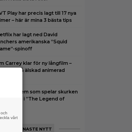
VT Play har precis lagt till 17 nya
ilmer – här är mina 3 bästa tips
etflix har lagt ned David
inchers amerikanska ”Squid
ame”-spinoff
im Carrey klar för ny långfilm –
aserad på älskad animerad
erie
u vet vi vem som spelar skurken
anondorf i ”The Legend of
elda”
 och
eckla vårt
SENASTE NYTT