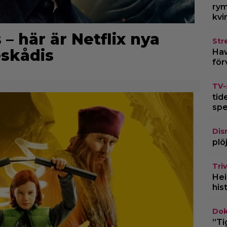
rym
kvi
 här är Netflix nya
Str
skådis
Haw
för
TV-
tid
spe
Dis
plö
Triv
Hei
his
Dok
”Ti