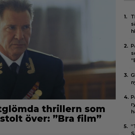
T
s
h
P
s
”
G
n
P
r
rtglömda thrillern som
h
stolt över: ”Bra film”
”
S