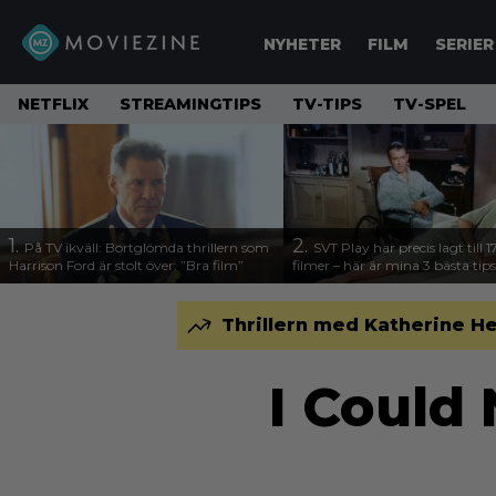
NYHETER
FILM
SERIER
NETFLIX
STREAMINGTIPS
TV-TIPS
TV-SPEL
1.
2.
På TV ikväll: Bortglömda thrillern som
SVT Play har precis lagt till 
Harrison Ford är stolt över: ”Bra film”
filmer – här är mina 3 bästa tips
Thrillern med Katherine Hei
I Could