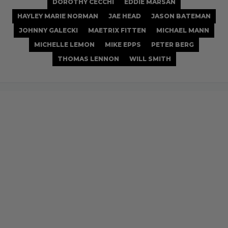
DOROTHY CECCHI
EDDIE MARSAN
HAYLEY MARIE NORMAN
JAE HEAD
JASON BATEMAN
JOHNNY GALECKI
MAETRIX FITTEN
MICHAEL MANN
MICHELLE LEMON
MIKE EPPS
PETER BERG
THOMAS LENNON
WILL SMITH