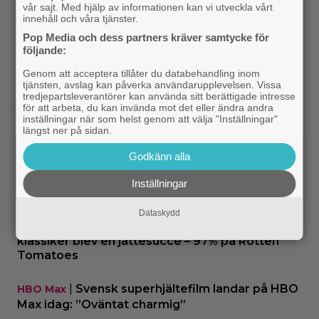
vår sajt. Med hjälp av informationen kan vi utveckla vårt
innehåll och våra tjänster.
|
Hör Sveriges märkligaste skratt i
Dokumentär
Pop Media och dess partners kräver samtycke för
trailern till ”Bäst i världen”
följande:
Genom att acceptera tillåter du databehandling inom
|
Ny milstolpe för ”The Odyssey” –
Bioaktuellt
tjänsten, avslag kan påverka användarupplevelsen. Vissa
kan bli Nolans mest inkomstbringande film
tredjepartsleverantörer kan använda sitt berättigade intresse
för att arbeta, du kan invända mot det eller ändra andra
inställningar när som helst genom att välja "Inställningar"
|
Dwayne Johnson försvarar ”Vaiana”
Disney
längst ner på sidan.
efter sågningarna: ”Sånt händer”
Godkänn alla
|
Undvik på tv: 2019 kom en skrämmande
TV-tips
Inställningar
dålig film – som fick fyra värdelösa uppföljare
Dataskydd
|
Inatt på tv: Dyr filmatisering av
Klassiker
klassiker blev en jättesuccé – 97% på Rotten
Tomatoes
|
Svensk superhjältefilm landar på HBO
HBO Max
Max idag: ”Oväntat charmig”