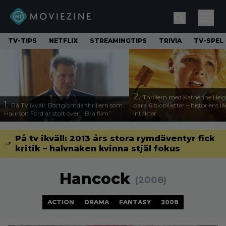
TV-TIPS
NETFLIX
STREAMINGTIPS
TRIVIA
TV-SPEL
2.
Thrillern med Katherine Heigl
1.
På TV ikväll: Bortglömda thrillern som
bara 6 biobiljetter – historiens l
Harrison Ford är stolt över: ”Bra film”
intäkter
På tv ikväll: 2013 års stora rymdäventyr fick
kritik – halvnaken kvinna stjäl fokus
Hancock
(2008)
ACTION
DRAMA
FANTASY
2008