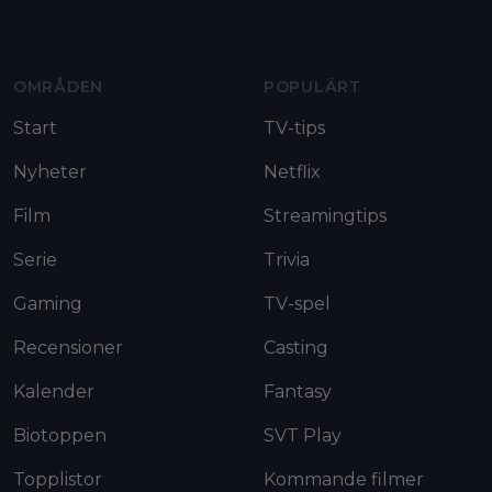
Moviezine footer navigation
OMRÅDEN
POPULÄRT
Start
TV-tips
Nyheter
Netflix
Film
Streamingtips
Serie
Trivia
Gaming
TV-spel
Recensioner
Casting
Kalender
Fantasy
Biotoppen
SVT Play
Topplistor
Kommande filmer