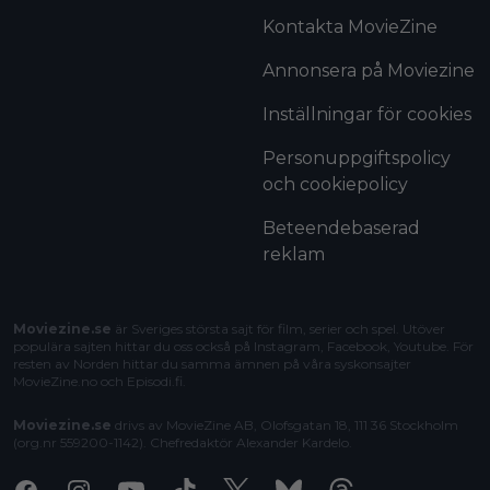
Kontakta MovieZine
Annonsera på Moviezine
Inställningar för cookies
Personuppgiftspolicy
och cookiepolicy
Beteendebaserad
reklam
Moviezine.se
är Sveriges största sajt för film, serier och spel. Utöver
populära sajten hittar du oss också på Instagram, Facebook, Youtube. För
resten av Norden hittar du samma ämnen på våra syskonsajter
MovieZine.no
och
Episodi.fi
.
Moviezine.se
drivs av MovieZine AB, Olofsgatan 18, 111 36 Stockholm
(org.nr 559200-1142). Chefredaktör
Alexander Kardelo
.
Facebook
Instagram
Youtube
Tiktok
X
Bluesky
Threads