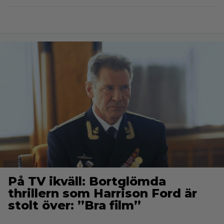
På TV ikväll: Bortglömda
thrillern som Harrison Ford är
stolt över: ”Bra film”