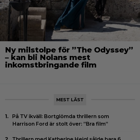
Ny milstolpe för ”The Odyssey”
– kan bli Nolans mest
inkomstbringande film
MEST LÄST
På TV ikväll: Bortglömda thrillern som
Harrison Ford är stolt över: ”Bra film”
Thrillern med Katherine Heigl sålde bara 6