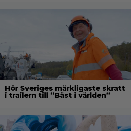
Hör Sveriges märkligaste skratt
i trailern till ”Bäst i världen”