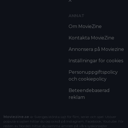
X
ANNAT
Om MovieZine
Kontakta MovieZine
Annonsera på Moviezine
Inställningar för cookies
Personuppgiftspolicy
och cookiepolicy
Beteendebaserad
reklam
Moviezine.se
är Sveriges största sajt för film, serier och spel. Utöver
populära sajten hittar du oss också på Instagram, Facebook, Youtube. För
resten av Norden hittar du samma ämnen på våra syskonsajter