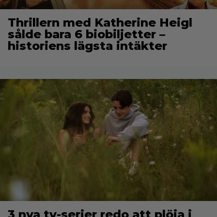
Thrillern med Katherine Heigl
sålde bara 6 biobiljetter –
historiens lägsta intäkter
3 nya tv-serier redo att plöja i