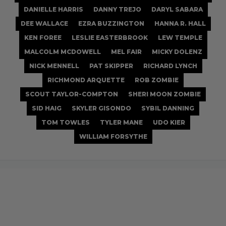
DANIELLE HARRIS
DANNY TREJO
DARYL SABARA
DEE WALLACE
EZRA BUZZINGTON
HANNA R. HALL
KEN FOREE
LESLIE EASTERBROOK
LEW TEMPLE
MALCOLM MCDOWELL
MEL FAIR
MICKY DOLENZ
NICK MENNELL
PAT SKIPPER
RICHARD LYNCH
RICHMOND ARQUETTE
ROB ZOMBIE
SCOUT TAYLOR-COMPTON
SHERI MOON ZOMBIE
SID HAIG
SKYLER GISONDO
SYBIL DANNING
TOM TOWLES
TYLER MANE
UDO KIER
WILLIAM FORSYTHE