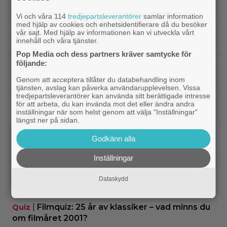
HBO-dokumentär om reptilsmuggling hyllas
Vi och våra 114
tredjepartsleverantörer
samlar information
med hjälp av cookies och enhetsidentifierare då du besöker
|
”Borderlands”-regissören om
TV-spel
vår sajt. Med hjälp av informationen kan vi utveckla vårt
innehåll och våra tjänster.
kalkonfilmen – ”Den tillhörde ingen”
Pop Media och dess partners kräver samtycke för
följande:
|
3 nya X-Men är redan klara… och det
Casting
ryktas om fler heta namn
Genom att acceptera tillåter du databehandling inom
tjänsten, avslag kan påverka användarupplevelsen. Vissa
tredjepartsleverantörer kan använda sitt berättigade intresse
|
Morgan Freeman medger: Gör dåliga
Hollywood
för att arbeta, du kan invända mot det eller ändra andra
inställningar när som helst genom att välja "Inställningar"
filmer – om lönen är hög nog
längst ner på sidan.
|
Glöm Tom Hanks – här är Netflix nya
Netflix
Godkänn alla
Robert Langdon-skådis
Inställningar
|
”Gilmore Girls” fyller 25 år –
HBO Max
Dataskydd
återvänder med ny dokumentär
|
Filmquiz: 25 år av klassiker – vad minns du
Quiz
om filmåret 2001?