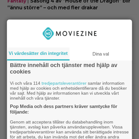
|
Säsong 4 av ”House of the Dragon” blir
Fantasy
”ännu större” – och med fler drakar
|
Eftersnack: ”House of the Dragon”
Eftersnack
avslutar superstarkt – och Rhaenyra blir äntligen
en intressant karaktär
|
50 Cent producerar tv-serie på svenska
TV-spel
Vi värdesätter din integritet
Dina val
”Payday”-spelen
Bättre innehåll och tjänster med hjälp av
|
Älskade klassikern från 1976 är ny hos
cookies
Klassiker
Prime Video – 8,1 på IMDb
Vi och våra 114
tredjepartsleverantörer
samlar information
med hjälp av cookies och enhetsidentifierare då du besöker
|
”Harry Potter”-stjärnan tjänar mer
Harry Potter
vår sajt. Med hjälp av informationen kan vi utveckla vårt
innehåll och våra tjänster.
på OnlyFans än som skådis – drog in 200 000
kronor på en dag
Pop Media och dess partners kräver samtycke för
följande:
|
Glöm ”Sagan om Ringen” – tidernas
Klassiker
Genom att acceptera tillåter du databehandling inom
bästa äventyrsfilm är utsedd
tjänsten, avslag kan påverka användarupplevelsen. Vissa
tredjepartsleverantörer kan använda sitt berättigade intresse
för att arbeta, du kan invända mot det eller ändra andra