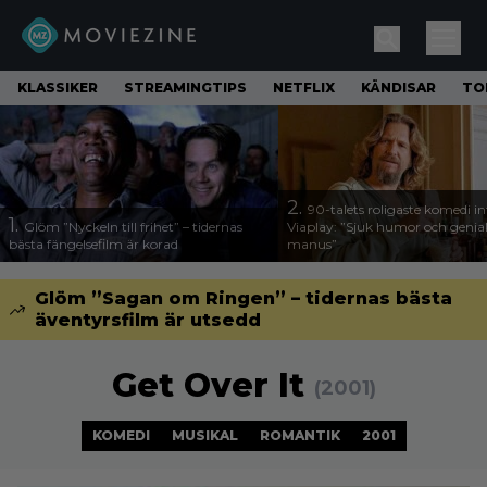
KLASSIKER
STREAMINGTIPS
NETFLIX
KÄNDISAR
TO
2.
90-talets roligaste komedi in
1.
Glöm ”Nyckeln till frihet” – tidernas
Viaplay: ”Sjuk humor och genial
bästa fängelsefilm är korad
manus”
Glöm ”Sagan om Ringen” – tidernas bästa
äventyrsfilm är utsedd
Get Over It
(2001)
KOMEDI
MUSIKAL
ROMANTIK
2001