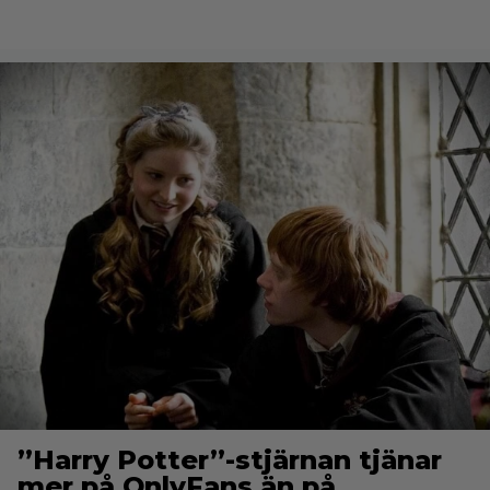
”Harry Potter”-stjärnan tjänar
mer på OnlyFans än på