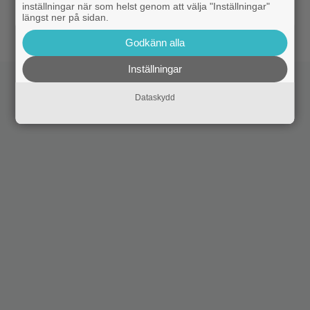
|
500 000 svenskar har nu sett ”The
Biotoppen
inställningar när som helst genom att välja "Inställningar"
längst ner på sidan.
Odyssey” på bio
Godkänn alla
Inställningar
Dataskydd