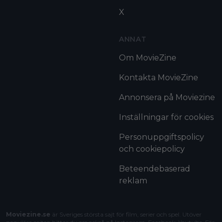
X
ANNAT
Om MovieZine
Kontakta MovieZine
Annonsera på Moviezine
Inställningar för cookies
Personuppgiftspolicy
och cookiepolicy
Beteendebaserad
reklam
Moviezine.se
är Sveriges största sajt för film, serier och spel. Utöver