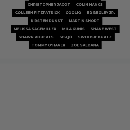
CHRISTOPHER JACOT
COLIN HANKS
COLLEEN FITZPATRICK
COOLIO
ED BEGLEY JR.
KIRSTEN DUNST
MARTIN SHORT
MELISSA SAGEMILLER
MILA KUNIS
SHANE WEST
SHAWN ROBERTS
SISQÓ
SWOOSIE KURTZ
TOMMY O'HAVER
ZOE SALDANA