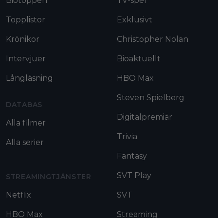
Biotoppen
TV-spel
Topplistor
Exklusivt
Krönikor
Christopher Nolan
Intervjuer
Bioaktuellt
Långläsning
HBO Max
Steven Spielberg
DATABAS
Digitalpremiär
Alla filmer
Trivia
Alla serier
Fantasy
SVT Play
STREAMINGTJÄNSTER
Netflix
SVT
HBO Max
Streaming