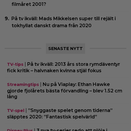
filmåret 2001?
På tv ikväll: Mads Mikkelsen super till rejält i
tokhyllat danskt drama från 2020
SENASTE NYTT
|
På tv ikväll: 2013 års stora rymdäventyr
TV-tips
fick kritik – halvnaken kvinna stjäl fokus
|
Nu på Viaplay: Ethan Hawke
Streamingtips
gjorde fjolårets bästa förvandling – blev 1.52 cm
lång
|
”Snyggaste spelet genom tiderna”
TV-spel
släpptes 2020: ”Fantastisk spelvärld”
|
3 nya tv-serier redo att plöja i
Disney Plus