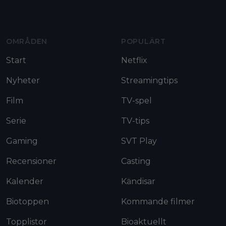
Moviezine footer navigation
OMRÅDEN
POPULÄRT
Start
Netflix
Nyheter
Streamingtips
Film
TV-spel
Serie
TV-tips
Gaming
SVT Play
Recensioner
Casting
Kalender
Kändisar
Biotoppen
Kommande filmer
Topplistor
Bioaktuellt