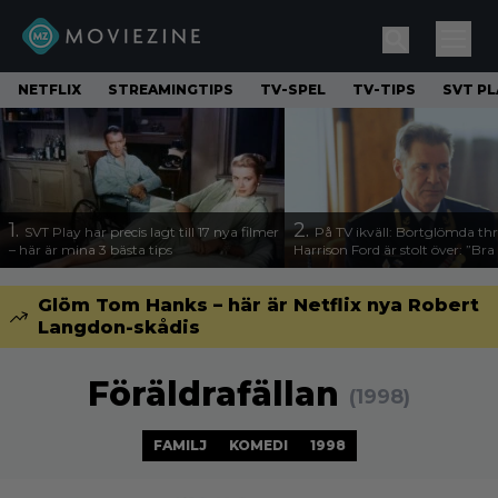
NETFLIX
STREAMINGTIPS
TV-SPEL
TV-TIPS
SVT PL
1.
2.
SVT Play har precis lagt till 17 nya filmer
På TV ikväll: Bortglömda thr
– här är mina 3 bästa tips
Harrison Ford är stolt över: ”Bra
Glöm Tom Hanks – här är Netflix nya Robert
Langdon-skådis
Föräldrafällan
(1998)
FAMILJ
KOMEDI
1998