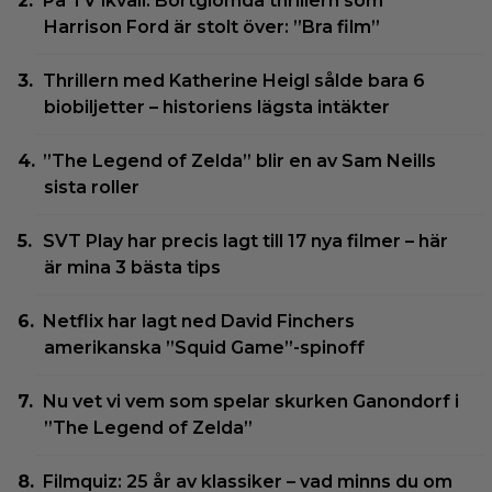
På TV ikväll: Bortglömda thrillern som
Harrison Ford är stolt över: ”Bra film”
Thrillern med Katherine Heigl sålde bara 6
biobiljetter – historiens lägsta intäkter
”The Legend of Zelda” blir en av Sam Neills
sista roller
SVT Play har precis lagt till 17 nya filmer – här
är mina 3 bästa tips
Netflix har lagt ned David Finchers
amerikanska ”Squid Game”-spinoff
Nu vet vi vem som spelar skurken Ganondorf i
”The Legend of Zelda”
Filmquiz: 25 år av klassiker – vad minns du om