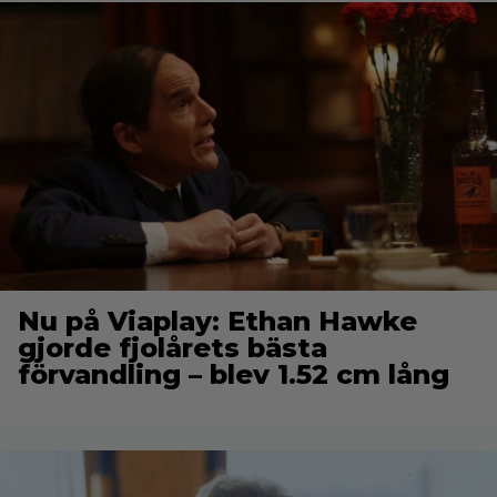
Nu på Viaplay: Ethan Hawke
gjorde fjolårets bästa
förvandling – blev 1.52 cm lång