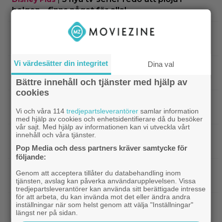
helgen – finns något för alla!
|
Thrillern med Katherine Heigl sålde bara
Trivia
6 biobiljetter – historiens lägsta intäkter
Vi värdesätter din integritet
Dina val
|
Från skaparen av ”Tiger King”:
Dokumentär
HBO-dokumentär om reptilsmuggling hyllas
Bättre innehåll och tjänster med hjälp av
cookies
|
”Borderlands”-regissören om
TV-spel
Vi och våra 114
tredjepartsleverantörer
samlar information
kalkonfilmen – ”Den tillhörde ingen”
med hjälp av cookies och enhetsidentifierare då du besöker
vår sajt. Med hjälp av informationen kan vi utveckla vårt
innehåll och våra tjänster.
|
3 nya X-Men är redan klara… och det
Casting
ryktas om fler heta namn
Pop Media och dess partners kräver samtycke för
följande:
|
Morgan Freeman medger: Gör dåliga
Hollywood
Genom att acceptera tillåter du databehandling inom
filmer – om lönen är hög nog
tjänsten, avslag kan påverka användarupplevelsen. Vissa
tredjepartsleverantörer kan använda sitt berättigade intresse
för att arbeta, du kan invända mot det eller ändra andra
|
Glöm Tom Hanks – här är Netflix nya
Netflix
inställningar när som helst genom att välja "Inställningar"
längst ner på sidan.
Robert Langdon-skådis