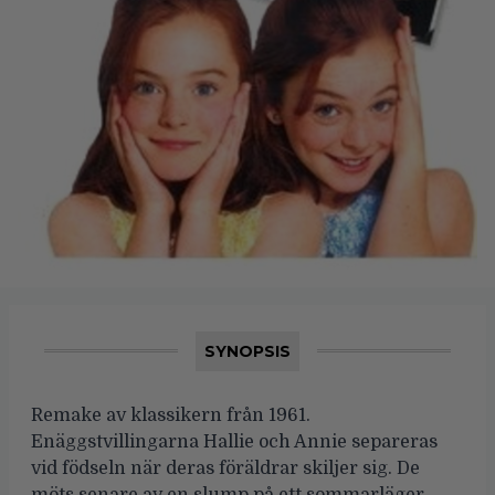
SYNOPSIS
Remake av klassikern från 1961.
Enäggstvillingarna Hallie och Annie separeras
vid födseln när deras föräldrar skiljer sig. De
möts senare av en slump på ett sommarläger,