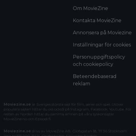
Om MovieZine
Kontakta MovieZine
Annonsera på Moviezine
Inställningar för cookies
Personuppgiftspolicy
och cookiepolicy
Beteendebaserad
reklam
Moviezine.se
är Sveriges största sajt för film, serier och spel. Utöver
populära sajten hittar du oss också på Instagram, Facebook, Youtube. För
resten av Norden hittar du samma ämnen på våra syskonsajter
MovieZine.no
och
Episodi.fi
.
Moviezine.se
drivs av MovieZine AB, Olofsgatan 18, 111 36 Stockholm
(org.nr 559200-1142). Chefredaktör
Alexander Kardelo
.