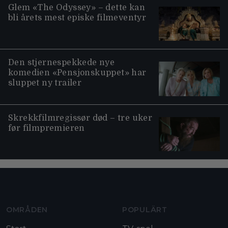
Glem «The Odyssey» – dette kan
bli årets mest episke filmeventyr
Den stjernespekkede nye
komedien «Pensjonskuppet» har
sluppet ny trailer
Skrekkfilmregissør død – tre uker
før filmpremieren
Moviezine footer navigation
OMRÅDEN
POPULÄRT