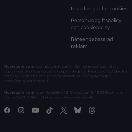
Inställningar för cookies
Personuppgiftspolicy
och cookiepolicy
Beteendebaserad
reklam
Moviezine.se
är Sveriges största sajt för film, serier och spel. Utöver
populära sajten hittar du oss också på Instagram, Facebook, Youtube. För
resten av Norden hittar du samma ämnen på våra syskonsajter
MovieZine.no
och
Episodi.fi
.
Moviezine.se
drivs av MovieZine AB, Olofsgatan 18, 111 36 Stockholm
(org.nr 559200-1142). Chefredaktör
Alexander Kardelo
.
Facebook
Instagram
Youtube
Tiktok
X
Bluesky
Threads