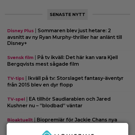
SENASTE NYTT
|
Sommaren blev just hetare: 2
Disney Plus
avsnitt av ny Ryan Murphy-thriller har anlänt till
Disney+
|
På tv ikväll: Det här kan vara Kjell
Svensk film
Bergqvists mest sågade film
|
Ikväll på tv: Storslaget fantasy-äventyr
TV-tips
från 2015 blev en dyr flopp
|
EA tillhör Saudiarabien och Jared
TV-spel
Kushner nu – ”blodbad” väntar
|
Biopremiär för Jackie Chans nya
Bioaktuellt
actionrökare – och snart filmas uppföljaren