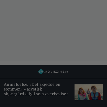
Anmeldelse: «Det skjedde en
sommer» – Mystisk
skjærgårdsidyll som overbeviser