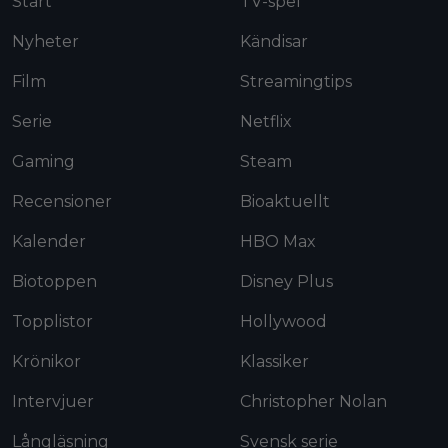
Start
TV-spel
Nyheter
Kändisar
Film
Streamingtips
Serie
Netflix
Gaming
Steam
Recensioner
Bioaktuellt
Kalender
HBO Max
Biotoppen
Disney Plus
Topplistor
Hollywood
Krönikor
Klassiker
Intervjuer
Christopher Nolan
Långläsning
Svensk serie