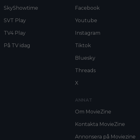
SkyShowtime
Facebook
SVT Play
Youtube
TV4 Play
Instagram
På TV idag
Tiktok
Bluesky
Threads
X
ANNAT
Om MovieZine
Kontakta MovieZine
Annonsera på Moviezine