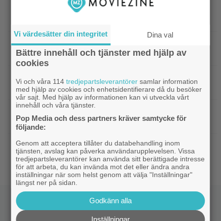
|
Filmpostern var för läskig – Warner Bros
Skräck
får skäll
Vi värdesätter din integritet
Dina val
|
Experter väljer ut tidernas 100 bästa tv-
TV-spel
Bättre innehåll och tjänster med hjälp av
spel: ”The Last of Us” på plats 2
cookies
|
Nästa ”Insidious” får svensk biopremiär
Skräck
Vi och våra 114
tredjepartsleverantörer
samlar information
om bara 2 veckor
med hjälp av cookies och enhetsidentifierare då du besöker
vår sajt. Med hjälp av informationen kan vi utveckla vårt
innehåll och våra tjänster.
|
”Spider-Man: Brand New Day” tar
Bioaktuellt
Pop Media och dess partners kräver samtycke för
över som 2026 års största biofilm
följande:
Genom att acceptera tillåter du databehandling inom
|
18 år senare släpps ”Arkiv X”-filmen
Disney Plus
tjänsten, avslag kan påverka användarupplevelsen. Vissa
på nytt – se trailern
tredjepartsleverantörer kan använda sitt berättigade intresse
för att arbeta, du kan invända mot det eller ändra andra
inställningar när som helst genom att välja "Inställningar"
längst ner på sidan.
Godkänn alla
Inställningar