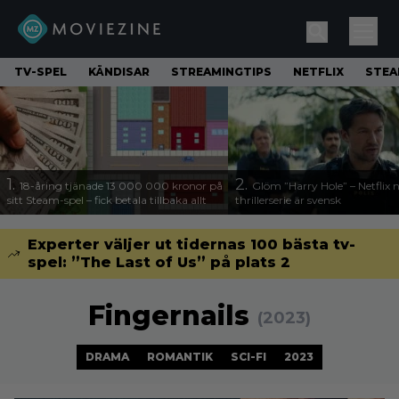
TV-SPEL
KÄNDISAR
STREAMINGTIPS
NETFLIX
STE
1.
2.
18-åring tjänade 13 000 000 kronor på
Glöm ”Harry Hole” – Netflix 
sitt Steam-spel – fick betala tillbaka allt
thrillerserie är svensk
Experter väljer ut tidernas 100 bästa tv-
spel: ”The Last of Us” på plats 2
Fingernails
(2023)
DRAMA
ROMANTIK
SCI-FI
2023