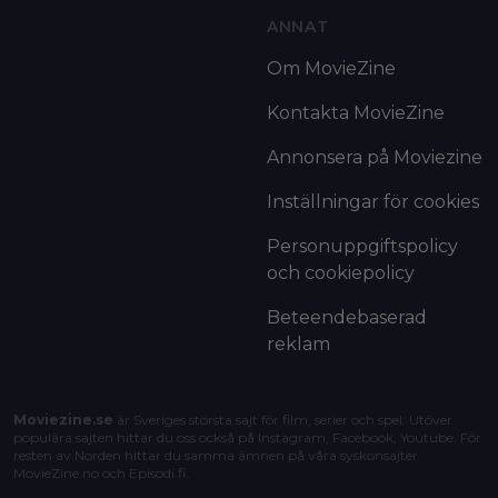
ANNAT
Om MovieZine
Kontakta MovieZine
Annonsera på Moviezine
Inställningar för cookies
Personuppgiftspolicy
och cookiepolicy
Beteendebaserad
reklam
Moviezine.se
är Sveriges största sajt för film, serier och spel. Utöver
populära sajten hittar du oss också på Instagram, Facebook, Youtube. För
resten av Norden hittar du samma ämnen på våra syskonsajter
MovieZine.no
och
Episodi.fi
.