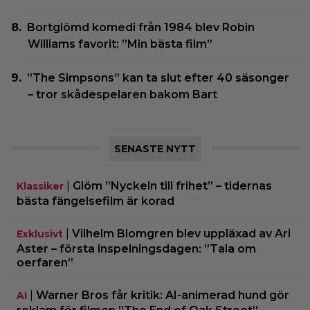
Bortglömd komedi från 1984 blev Robin
Williams favorit: ”Min bästa film”
”The Simpsons” kan ta slut efter 40 säsonger
– tror skådespelaren bakom Bart
SENASTE NYTT
|
Glöm ”Nyckeln till frihet” – tidernas
Klassiker
bästa fängelsefilm är korad
|
Vilhelm Blomgren blev uppläxad av Ari
Exklusivt
Aster – första inspelningsdagen: ”Tala om
oerfaren”
|
Warner Bros får kritik: AI-animerad hund gör
AI