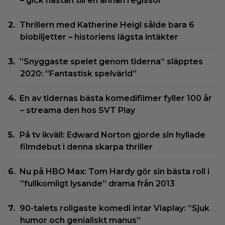
– gick nästan till en annan regissör
Thrillern med Katherine Heigl sålde bara 6
biobiljetter – historiens lägsta intäkter
”Snyggaste spelet genom tiderna” släpptes
2020: ”Fantastisk spelvärld”
En av tidernas bästa komedifilmer fyller 100 år
– streama den hos SVT Play
På tv ikväll: Edward Norton gjorde sin hyllade
filmdebut i denna skarpa thriller
Nu på HBO Max: Tom Hardy gör sin bästa roll i
”fullkomligt lysande” drama från 2013
90-talets roligaste komedi intar Viaplay: ”Sjuk
humor och genialiskt manus”