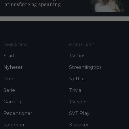
atmosfære og spenning
Moviezine footer navigation
OMRÅDEN
POPULÄRT
Start
TV-tips
Nyheter
Streamingtips
Film
Netflix
Serie
Trivia
Gaming
TV-spel
Recensioner
SVT Play
Kalender
Klassiker