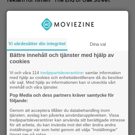
reklam för filmen ”The End of Oak Street”
|
”The Simpsons” kan ta slut efter 40
Disney Plus
säsonger – tror skådespelaren bakom Bart
|
90-talets roligaste komedi intar
Klassiker
Viaplay: ”Sjuk humor och genialiskt manus”
Vi värdesätter din integritet
Dina val
Bättre innehåll och tjänster med hjälp av
|
Nu på HBO Max: Tom Hardy gör sin
HBO Max
cookies
bästa roll i ”fullkomligt lysande” drama från 2013
Vi och våra 114
tredjepartsleverantörer
samlar information
|
Kvällens tv-tips: Du kan inte ana
Streamingtips
med hjälp av cookies och enhetsidentifierare då du besöker
vår sajt. Med hjälp av informationen kan vi utveckla vårt
vem som är mördaren i ”Beck” nummer 20
innehåll och våra tjänster.
Pop Media och dess partners kräver samtycke för
|
På tv ikväll: En av Nolans
Christopher Nolan
följande:
bästa filmer fyller 20 – gick nästan till en annan
regissör
Genom att acceptera tillåter du databehandling inom
tjänsten, avslag kan påverka användarupplevelsen. Vissa
tredjepartsleverantörer kan använda sitt berättigade intresse
|
På tv ikväll: Edward Norton gjorde sin
TV-spel
för att arbeta, du kan invända mot det eller ändra andra
inställningar när som helst genom att välja "Inställningar"
hyllade filmdebut i denna skarpa thriller
längst ner på sidan.