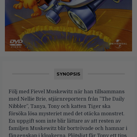
SYNOPSIS
Följ med Fievel Muskewitz när han tillsammans
med Nellie Brie, stjärnreportern från ”The Daily
Nibbler”, Tanya, Tony och katten Tiger ska
försöka lösa mysteriet med det otäcka monstret.
En uppgift som inte blir lättare av att resten av
familjen Muskewitz blir bortrövade och hamnar i
fångenskap i kloakerna. Plötsligt får Tony ett tips