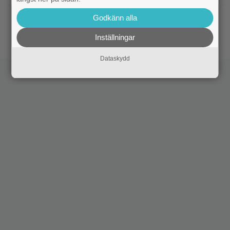
|
Sista säsongen av ”The Witcher”
Fantasy
Godkänn alla
försenas – släpps 2027
Inställningar
Dataskydd