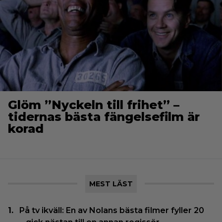
Glöm ”Nyckeln till frihet” –
tidernas bästa fängelsefilm är
korad
MEST LÄST
På tv ikväll: En av Nolans bästa filmer fyller 20