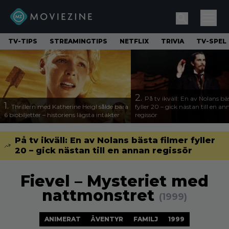
TV-TIPS
STREAMINGTIPS
NETFLIX
TRIVIA
TV-SPEL
2.
På tv ikväll: En av Nolans bä
1.
Thrillern med Katherine Heigl sålde bara
fyller 20 – gick nästan till en a
6 biobiljetter – historiens lägsta intäkter
regissör
På tv ikväll: En av Nolans bästa filmer fyller
20 – gick nästan till en annan regissör
Fievel – Mysteriet med
nattmonstret
(1999)
ANIMERAT
ÄVENTYR
FAMILJ
1999