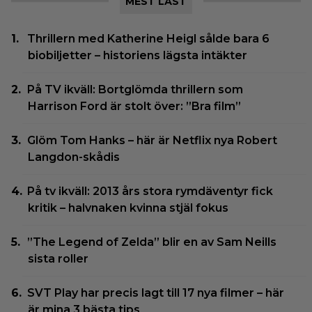
MEST LÄST
Thrillern med Katherine Heigl sålde bara 6
biobiljetter – historiens lägsta intäkter
På TV ikväll: Bortglömda thrillern som
Harrison Ford är stolt över: ”Bra film”
Glöm Tom Hanks – här är Netflix nya Robert
Langdon-skådis
På tv ikväll: 2013 års stora rymdäventyr fick
kritik – halvnaken kvinna stjäl fokus
”The Legend of Zelda” blir en av Sam Neills
sista roller
SVT Play har precis lagt till 17 nya filmer – här
är mina 3 bästa tips