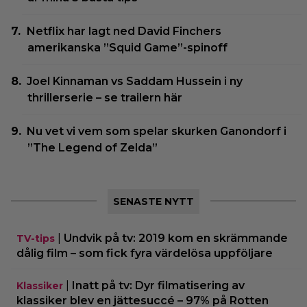
Netflix har lagt ned David Finchers
amerikanska ”Squid Game”-spinoff
Joel Kinnaman vs Saddam Hussein i ny
thrillerserie – se trailern här
Nu vet vi vem som spelar skurken Ganondorf i
”The Legend of Zelda”
SENASTE NYTT
|
Undvik på tv: 2019 kom en skrämmande
TV-tips
dålig film – som fick fyra värdelösa uppföljare
|
Inatt på tv: Dyr filmatisering av
Klassiker
klassiker blev en jättesuccé – 97% på Rotten