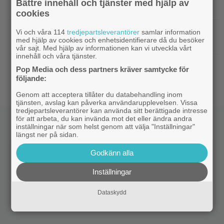
Bättre innehåll och tjänster med hjälp av
släpptes 2020: ”Fantastisk spelvärld”
cookies
|
3 nya tv-serier redo att plöja i
Disney Plus
Vi och våra 114
tredjepartsleverantörer
samlar information
med hjälp av cookies och enhetsidentifierare då du besöker
helgen – finns något för alla!
vår sajt. Med hjälp av informationen kan vi utveckla vårt
innehåll och våra tjänster.
|
Thrillern med Katherine Heigl sålde bara
Trivia
Pop Media och dess partners kräver samtycke för
6 biobiljetter – historiens lägsta intäkter
följande:
Genom att acceptera tillåter du databehandling inom
tjänsten, avslag kan påverka användarupplevelsen. Vissa
tredjepartsleverantörer kan använda sitt berättigade intresse
för att arbeta, du kan invända mot det eller ändra andra
inställningar när som helst genom att välja "Inställningar"
längst ner på sidan.
Godkänn alla
Inställningar
Dataskydd