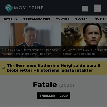
NETFLIX
STREAMINGTIPS
TV-TIPS
TV-SPEL
SVT PL
1.
2.
På TV ikväll: Bortglömda thrillern som
Glöm Tom Hanks – här är Net
Harrison Ford är stolt över: ”Bra film”
Robert Langdon-skådis
Thrillern med Katherine Heigl sålde bara 6
biobiljetter – historiens lägsta intäkter
Fatale
(2020)
THRILLER
2020