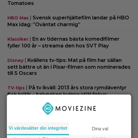
Tomatoes
|
Svensk superhjältefilm landar på HBO
HBO Max
Max idag: ”Oväntat charmig”
|
En av tidernas bästa komedifilmer
Klassiker
fyller 100 år – streama den hos SVT Play
|
Kvällens tv-tips: Mat på film har sällan
Disney
sett bättre ut än i Pixar-filmen som nominerades
till 5 Oscars
|
På tv ikväll: 2013 års stora rymdäventyr
TV-tips
fick kritik – halvnaken kvinna stjäl fokus
|
Nu på Viaplay: Ethan Hawke
Streamingtips
gjorde fjolårets bästa förvandling – blev 1.52 cm
lång
Vi värdesätter din integritet
Dina val
|
”Snyggaste spelet genom tiderna”
TV-spel