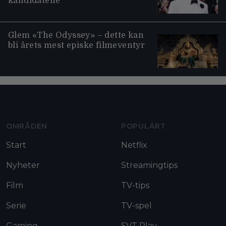
kandidatene
Glem «The Odyssey» – dette kan
bli årets mest episke filmeventyr
Moviezine footer navigation
OMRÅDEN
POPULÄRT
Start
Netflix
Nyheter
Streamingtips
Film
TV-tips
Serie
TV-spel
Gaming
SVT Play