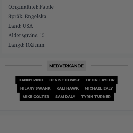
Originaltitel:
Fatale
Språk:
Engelska
Land:
USA
Åldersgräns:
15
Längd:
102 min
MEDVERKANDE
DANNY PINO
DENISE DOWSE
DEON TAYLOR
HILARY SWANK
KALI HAWK
MICHAEL EALY
MIKE COLTER
SAM DALY
TYRIN TURNER