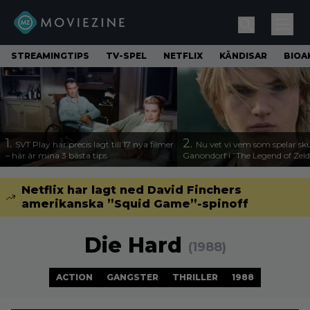
STREAMINGTIPS
TV-SPEL
NETFLIX
KÄNDISAR
BIOA
1.
2.
SVT Play har precis lagt till 17 nya filmer
Nu vet vi vem som spelar sk
– här är mina 3 bästa tips
Ganondorf i ”The Legend of Zel
Netflix har lagt ned David Finchers
amerikanska ”Squid Game”-spinoff
Die Hard
(1988)
ACTION
GANGSTER
THRILLER
1988