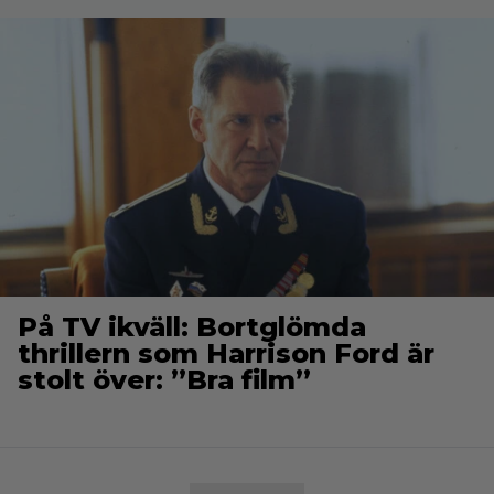
På TV ikväll: Bortglömda
thrillern som Harrison Ford är
stolt över: ”Bra film”