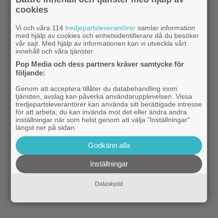
cookies
|
”Borderlands”-regissören om
TV-spel
Vi och våra 114
tredjepartsleverantörer
samlar information
kalkonfilmen – ”Den tillhörde ingen”
med hjälp av cookies och enhetsidentifierare då du besöker
vår sajt. Med hjälp av informationen kan vi utveckla vårt
innehåll och våra tjänster.
|
3 nya X-Men är redan klara… och det
Casting
Pop Media och dess partners kräver samtycke för
ryktas om fler heta namn
följande:
|
Morgan Freeman medger: Gör dåliga
Hollywood
Genom att acceptera tillåter du databehandling inom
tjänsten, avslag kan påverka användarupplevelsen. Vissa
filmer – om lönen är hög nog
tredjepartsleverantörer kan använda sitt berättigade intresse
för att arbeta, du kan invända mot det eller ändra andra
inställningar när som helst genom att välja "Inställningar"
|
Glöm Tom Hanks – här är Netflix nya
Netflix
längst ner på sidan.
Robert Langdon-skådis
Godkänn alla
|
”Gilmore Girls” fyller 25 år –
HBO Max
Inställningar
återvänder med ny dokumentär
Dataskydd
|
Filmquiz: 25 år av klassiker – vad minns du
Quiz
om filmåret 2001?