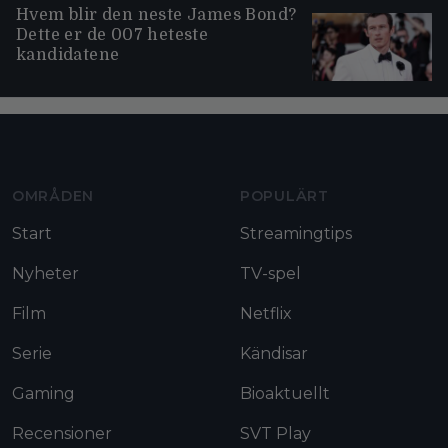
Hvem blir den neste James Bond?
Dette er de 007 heteste
kandidatene
Moviezine footer navigation
OMRÅDEN
POPULÄRT
Start
Streamingtips
Nyheter
TV-spel
Film
Netflix
Serie
Kändisar
Gaming
Bioaktuellt
Recensioner
SVT Play