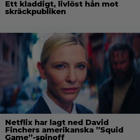
Ett kladdigt, livlöst hån mot
skräckpubliken
Netflix har lagt ned David
Finchers amerikanska ”Squid
Game”-spinoff