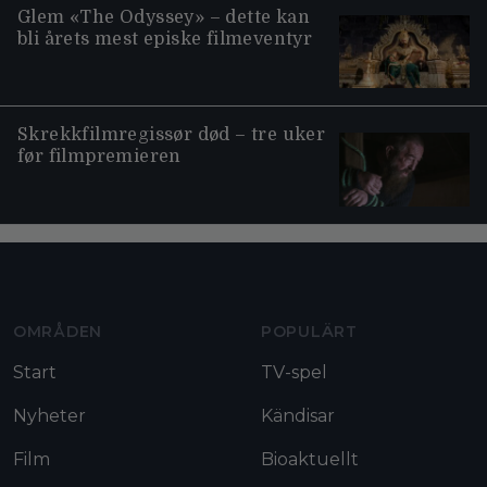
Glem «The Odyssey» – dette kan
bli årets mest episke filmeventyr
Skrekkfilmregissør død – tre uker
før filmpremieren
Moviezine footer navigation
OMRÅDEN
POPULÄRT
Start
TV-spel
Nyheter
Kändisar
Film
Bioaktuellt