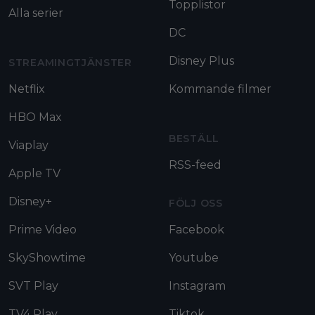
Topplistor
Alla serier
DC
Disney Plus
STREAMINGTJÄNSTER
Netflix
Kommande filmer
HBO Max
BESTÄLL
Viaplay
RSS-feed
Apple TV
Disney+
FÖLJ OSS
Prime Video
Facebook
SkyShowtime
Youtube
SVT Play
Instagram
TV4 Play
Tiktok