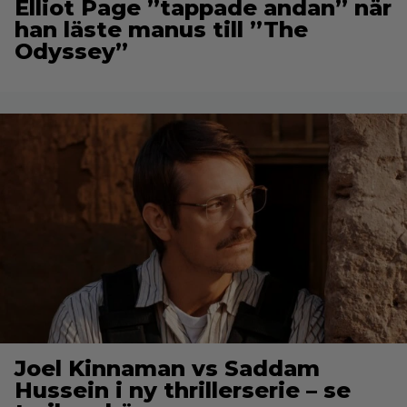
Elliot Page ”tappade andan” när
han läste manus till ”The
Odyssey”
Joel Kinnaman vs Saddam
Hussein i ny thrillerserie – se