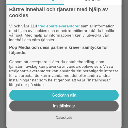
skurken Ganondorf i ”The Legend of Zelda”
Bättre innehåll och tjänster med hjälp av
|
Jim Carrey klar för ny långfilm –
Casting
cookies
baserad på älskad animerad serie
Vi och våra 114
tredjepartsleverantörer
samlar information
med hjälp av cookies och enhetsidentifierare då du besöker
|
Från ”Heartstopper” till ”X-Men”? Kit
Casting
vår sajt. Med hjälp av informationen kan vi utveckla vårt
Connor kan bli nye Cyclops
innehåll och våra tjänster.
Pop Media och dess partners kräver samtycke för
följande:
|
Nya svenska filmen kallas ”årets
Bioaktuellt
charmigaste komedi” – nu på bio
Genom att acceptera tillåter du databehandling inom
tjänsten, avslag kan påverka användarupplevelsen. Vissa
tredjepartsleverantörer kan använda sitt berättigade intresse
för att arbeta, du kan invända mot det eller ändra andra
inställningar när som helst genom att välja "Inställningar"
längst ner på sidan.
Godkänn alla
Inställningar
Dataskydd