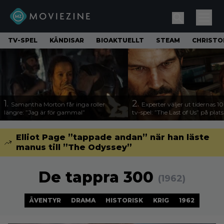
TV-SPEL
KÄNDISAR
BIOAKTUELLT
STEAM
CHRISTO
1.
2.
Samantha Morton får inga roller
Experter väljer ut tidernas 1
längre: ”Jag är för gammal”
tv-spel: ”The Last of Us” på plats
Elliot Page ”tappade andan” när han läste
manus till ”The Odyssey”
De tappra 300
(1962)
ÄVENTYR
DRAMA
HISTORISK
KRIG
1962