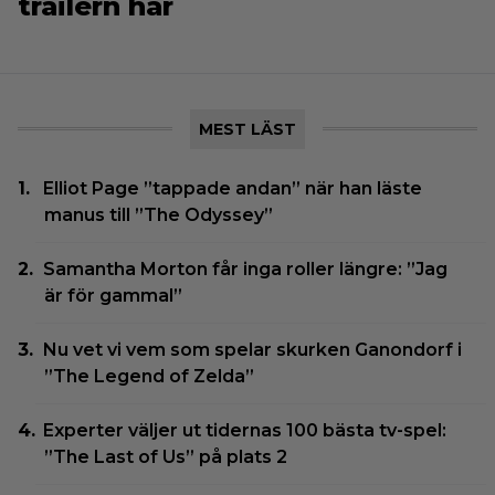
trailern här
MEST LÄST
Elliot Page ”tappade andan” när han läste
manus till ”The Odyssey”
Samantha Morton får inga roller längre: ”Jag
är för gammal”
Nu vet vi vem som spelar skurken Ganondorf i
”The Legend of Zelda”
Experter väljer ut tidernas 100 bästa tv-spel:
”The Last of Us” på plats 2