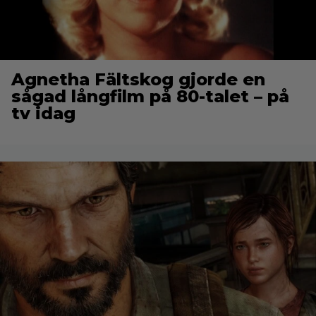
Agnetha Fältskog gjorde en
sågad långfilm på 80-talet – på
tv idag