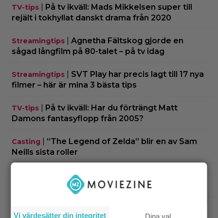
|
På tv ikväll: Mads Mikkelsen super till
TV-tips
rejält i tokhyllat danskt drama från 2020
|
Agnetha Fältskog gjorde en
Streamingtips
sågad långfilm på 80-talet – på tv idag
|
SVT Play har precis lagt till 17 nya
Streamingtips
filmer – här är mina 3 bästa tips
|
På tv ikväll: Har du förträngt Matt
TV-tips
Damons fantasyflopp från 2005?
|
”The Legend of Zelda” blir en av Sam
Casting
Neills sista roller
|
Arga föräldrar ringde ner Nintendo –
TV-spel
spelkaraktären ”ser ut som en penis”
|
Nu vet vi vem som spelar
Kommande filmer
Vi värdesätter din integritet
Dina val