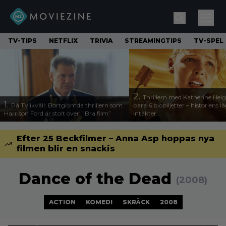
TV-TIPS
NETFLIX
TRIVIA
STREAMINGTIPS
TV-SPEL
2.
Thrillern med Katherine Heigl
1.
På TV ikväll: Bortglömda thrillern som
bara 6 biobiljetter – historiens l
Harrison Ford är stolt över: ”Bra film”
intäkter
Efter 25 Beckfilmer – Anna Asp hoppas nya
filmen blir en snackis
Dance of the Dead
(2008)
ACTION
KOMEDI
SKRÄCK
2008