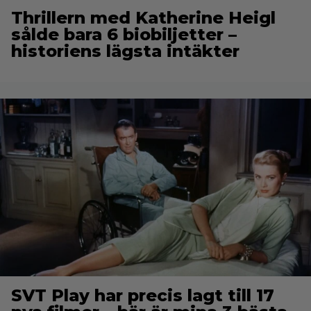
Thrillern med Katherine Heigl
sålde bara 6 biobiljetter –
historiens lägsta intäkter
SVT Play har precis lagt till 17