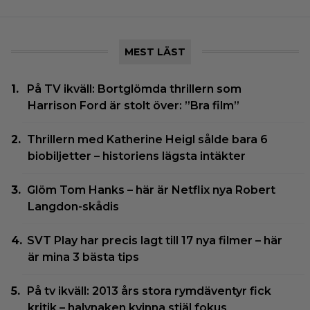
MEST LÄST
På TV ikväll: Bortglömda thrillern som
Harrison Ford är stolt över: ”Bra film”
Thrillern med Katherine Heigl sålde bara 6
biobiljetter – historiens lägsta intäkter
Glöm Tom Hanks – här är Netflix nya Robert
Langdon-skådis
SVT Play har precis lagt till 17 nya filmer – här
är mina 3 bästa tips
På tv ikväll: 2013 års stora rymdäventyr fick
kritik – halvnaken kvinna stjäl fokus