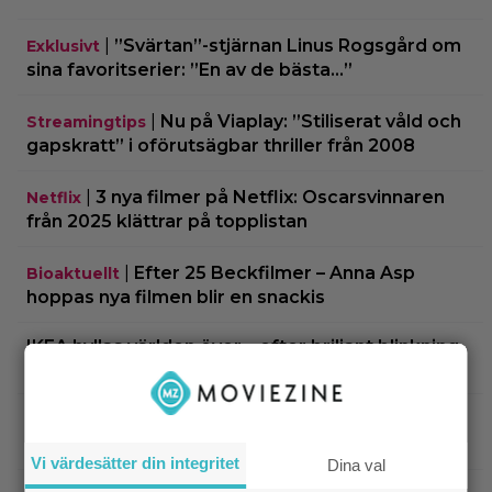
|
”Svärtan”-stjärnan Linus Rogsgård om
Exklusivt
sina favoritserier: ”En av de bästa…”
|
Nu på Viaplay: ”Stiliserat våld och
Streamingtips
gapskratt” i oförutsägbar thriller från 2008
|
3 nya filmer på Netflix: Oscarsvinnaren
Netflix
från 2025 klättrar på topplistan
|
Efter 25 Beckfilmer – Anna Asp
Bioaktuellt
hoppas nya filmen blir en snackis
IKEA hyllas världen över – efter briljant blinkning
till Alexander Skarsgård
|
Bortglömd komedi från 1984 blev
Apple TV
Robin Williams favorit: ”Min bästa film”
Vi värdesätter din integritet
Dina val