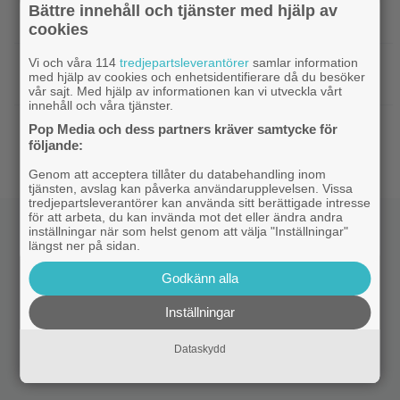
|
Två nya skådisar redo att skapa
HBO Max
Bättre innehåll och tjänster med hjälp av
drama i ”Heated Rivalry” säsong 2
cookies
Vi och våra 114
tredjepartsleverantörer
samlar information
|
Netflix har stängt in en snubbe i en
Netflix
med hjälp av cookies och enhetsidentifierare då du besöker
reklamskylt – PR-tricket som får LA att titta upp
vår sajt. Med hjälp av informationen kan vi utveckla vårt
innehåll och våra tjänster.
|
Hör Sveriges märkligaste skratt i
Dokumentär
Pop Media och dess partners kräver samtycke för
trailern till ”Bäst i världen”
följande:
Genom att acceptera tillåter du databehandling inom
tjänsten, avslag kan påverka användarupplevelsen. Vissa
tredjepartsleverantörer kan använda sitt berättigade intresse
för att arbeta, du kan invända mot det eller ändra andra
inställningar när som helst genom att välja "Inställningar"
längst ner på sidan.
Godkänn alla
Inställningar
Dataskydd