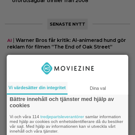
oförutsägbar thriller från 2008
SENASTE NYTT
|
Warner Bros får kritik: AI-animerad hund gör
AI
reklam för filmen ”The End of Oak Street”
|
”The Simpsons” kan ta slut efter 40
Disney Plus
säsonger – tror skådespelaren bakom Bart
|
90-talets roligaste komedi intar
Klassiker
Vi värdesätter din integritet
Dina val
Viaplay: ”Sjuk humor och genialiskt manus”
Bättre innehåll och tjänster med hjälp av
|
Nu på HBO Max: Tom Hardy gör sin
HBO Max
cookies
bästa roll i ”fullkomligt lysande” drama från 2013
Vi och våra 114
tredjepartsleverantörer
samlar information
med hjälp av cookies och enhetsidentifierare då du besöker
|
Kvällens tv-tips: Du kan inte ana
Streamingtips
vår sajt. Med hjälp av informationen kan vi utveckla vårt
vem som är mördaren i ”Beck” nummer 20
innehåll och våra tjänster.