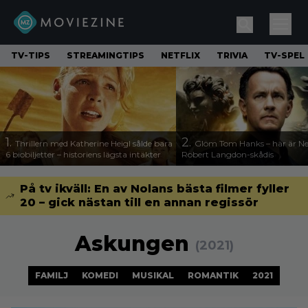
TV-TIPS
STREAMINGTIPS
NETFLIX
TRIVIA
TV-SPEL
1.
2.
Thrillern med Katherine Heigl sålde bara
Glöm Tom Hanks – här är Net
6 biobiljetter – historiens lägsta intäkter
Robert Langdon-skådis
På tv ikväll: En av Nolans bästa filmer fyller
20 – gick nästan till en annan regissör
Askungen
(2021)
FAMILJ
KOMEDI
MUSIKAL
ROMANTIK
2021