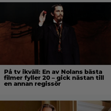
På tv ikväll: En av Nolans bästa
filmer fyller 20 – gick nästan till
en annan regissör