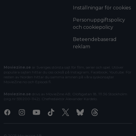
Inställningar för cookies
Personuppgiftspolicy
och cookiepolicy
Beteendebaserad
reklam
Moviezine.se
är Sveriges största sajt för film, serier och spel. Utöver
populära sajten hittar du oss också på Instagram, Facebook, Youtube. För
resten av Norden hittar du samma ämnen på våra syskonsajter
MovieZine.no
och
Episodi.fi
.
Moviezine.se
drivs av MovieZine AB, Olofsgatan 18, 111 36 Stockholm
(org.nr 559200-1142). Chefredaktör
Alexander Kardelo
.
Facebook
Instagram
Youtube
Tiktok
X
Bluesky
Threads
© 2025 Moviezine AB