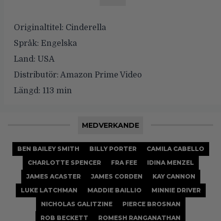
Originaltitel:
Cinderella
Språk:
Engelska
Land:
USA
Distributör:
Amazon Prime Video
Längd:
113 min
MEDVERKANDE
BEN BAILEY SMITH
BILLY PORTER
CAMILA CABELLO
CHARLOTTE SPENCER
FRA FEE
IDINA MENZEL
JAMES ACASTER
JAMES CORDEN
KAY CANNON
LUKE LATCHMAN
MADDIE BAILLIO
MINNIE DRIVER
NICHOLAS GALITZINE
PIERCE BROSNAN
ROB BECKETT
ROMESH RANGANATHAN