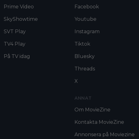
Prime Video
Facebook
SkyShowtime
Youtube
SVT Play
Instagram
TV4 Play
Tiktok
På TV idag
Bluesky
Threads
X
ANNAT
Om MovieZine
Kontakta MovieZine
Annonsera på Moviezine