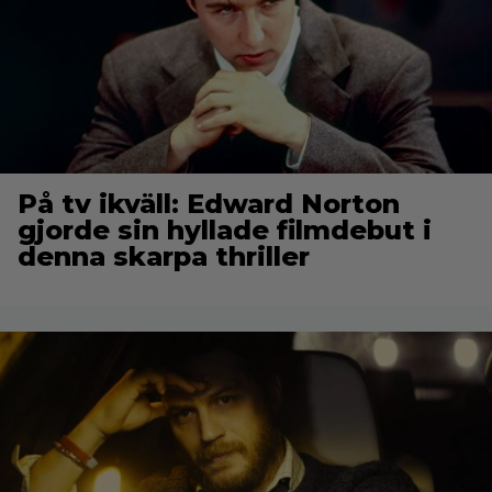
På tv ikväll: Edward Norton
gjorde sin hyllade filmdebut i
denna skarpa thriller