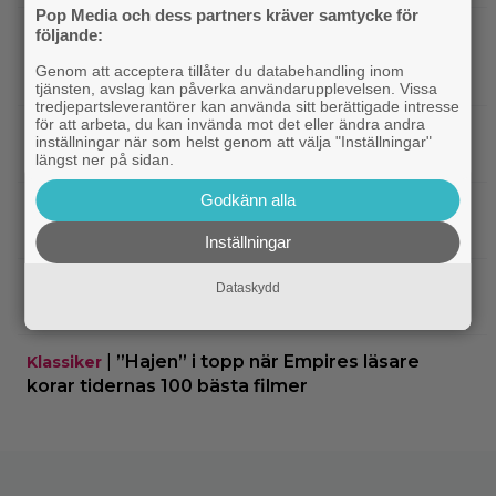
Pop Media och dess partners kräver samtycke för
|
På tv ikväll: En av Nolans
Christopher Nolan
följande:
bästa filmer fyller 20 – gick nästan till en annan
Genom att acceptera tillåter du databehandling inom
regissör
tjänsten, avslag kan påverka användarupplevelsen. Vissa
tredjepartsleverantörer kan använda sitt berättigade intresse
för att arbeta, du kan invända mot det eller ändra andra
|
På tv ikväll: Edward Norton gjorde sin
TV-spel
inställningar när som helst genom att välja "Inställningar"
hyllade filmdebut i denna skarpa thriller
längst ner på sidan.
Godkänn alla
|
Sista säsongen av ”The Witcher”
Fantasy
försenas – släpps 2027
Inställningar
|
Nu på Netflix: Tidlös krigsklassiker från
Netflix
Dataskydd
1961 fick fullpott
|
”Hajen” i topp när Empires läsare
Klassiker
korar tidernas 100 bästa filmer