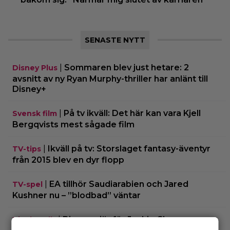
SENASTE NYTT
|
Sommaren blev just hetare: 2
Disney Plus
avsnitt av ny Ryan Murphy-thriller har anlänt till
Disney+
|
På tv ikväll: Det här kan vara Kjell
Svensk film
Bergqvists mest sågade film
|
Ikväll på tv: Storslaget fantasy-äventyr
TV-tips
från 2015 blev en dyr flopp
|
EA tillhör Saudiarabien och Jared
TV-spel
Kushner nu – ”blodbad” väntar
|
Biopremiär för Jackie Chans nya
Bioaktuellt