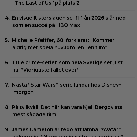
”The Last of Us” på plats 2
En visuellt storslagen sci-fi från 2026 slår ned
som en succé på HBO Max
Michelle Pfeiffer, 68, förklarar: ”Kommer
aldrig mer spela huvudrollen i en film”
True crime-serien som hela Sverige ser just
nu: ”Vidrigaste fallet ever”
Nästa ”Star Wars”-serie landar hos Disney+
imorgon
På tv ikväll: Det här kan vara Kjell Bergqvists
mest sågade film
James Cameron är redo att lämna ”Avatar”
bakom sig: ”Närmar mig slutet av karriären”