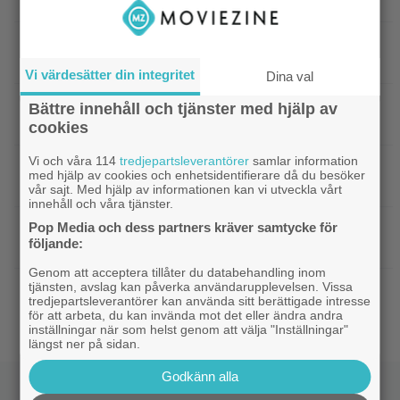
actionrökare – och snart filmas uppföljaren
|
Filmpostern var för läskig – Warner Bros
Skräck
får skäll
Vi värdesätter din integritet
Dina val
|
Experter väljer ut tidernas 100 bästa tv-
TV-spel
Bättre innehåll och tjänster med hjälp av
spel: ”The Last of Us” på plats 2
cookies
Vi och våra 114
tredjepartsleverantörer
samlar information
|
Nästa ”Insidious” får svensk biopremiär
Skräck
med hjälp av cookies och enhetsidentifierare då du besöker
om bara 2 veckor
vår sajt. Med hjälp av informationen kan vi utveckla vårt
innehåll och våra tjänster.
Pop Media och dess partners kräver samtycke för
|
”Spider-Man: Brand New Day” tar
Bioaktuellt
följande:
över som 2026 års största biofilm
Genom att acceptera tillåter du databehandling inom
tjänsten, avslag kan påverka användarupplevelsen. Vissa
|
18 år senare släpps ”Arkiv X”-filmen
Disney Plus
tredjepartsleverantörer kan använda sitt berättigade intresse
på nytt – se trailern
för att arbeta, du kan invända mot det eller ändra andra
inställningar när som helst genom att välja "Inställningar"
längst ner på sidan.
Godkänn alla