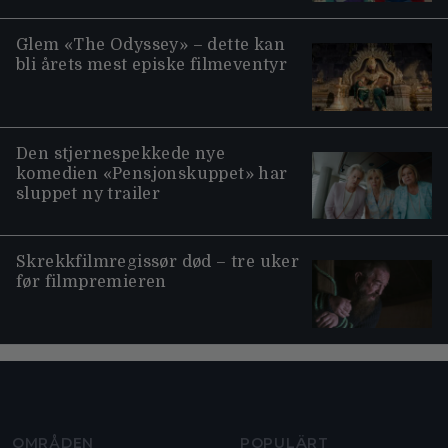
Glem «The Odyssey» – dette kan
bli årets mest episke filmeventyr
Den stjernespekkede nye
komedien «Pensjonskuppet» har
sluppet ny trailer
Skrekkfilmregissør død – tre uker
før filmpremieren
Moviezine footer navigation
OMRÅDEN
POPULÄRT