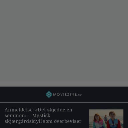
Anmeldelse: «Det skjedde en
sommer» – Mystisk
skjærgårdsidyll som overbeviser