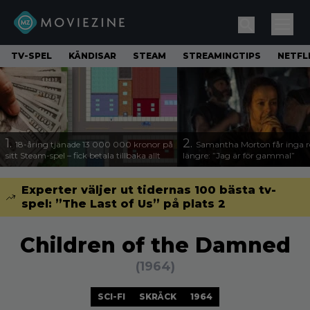
TV-SPEL
KÄNDISAR
STEAM
STREAMINGTIPS
NETFL
1.
2.
18-åring tjänade 13 000 000 kronor på
Samantha Morton får inga ro
sitt Steam-spel – fick betala tillbaka allt
längre: ”Jag är för gammal”
Experter väljer ut tidernas 100 bästa tv-
spel: ”The Last of Us” på plats 2
Children of the Damned
(1964)
SCI-FI
SKRÄCK
1964