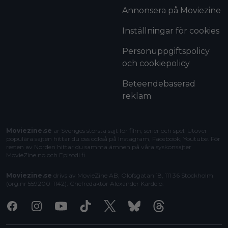
Annonsera på Moviezine
Inställningar för cookies
Personuppgiftspolicy
och cookiepolicy
Beteendebaserad
reklam
Moviezine.se
är Sveriges största sajt för film, serier och spel. Utöver
populära sajten hittar du oss också på Instagram, Facebook, Youtube. För
resten av Norden hittar du samma ämnen på våra syskonsajter
MovieZine.no
och
Episodi.fi
.
Moviezine.se
drivs av MovieZine AB, Olofsgatan 18, 111 36 Stockholm
(org.nr 559200-1142). Chefredaktör
Alexander Kardelo
.
Facebook
Instagram
Youtube
Tiktok
X
Bluesky
Threads