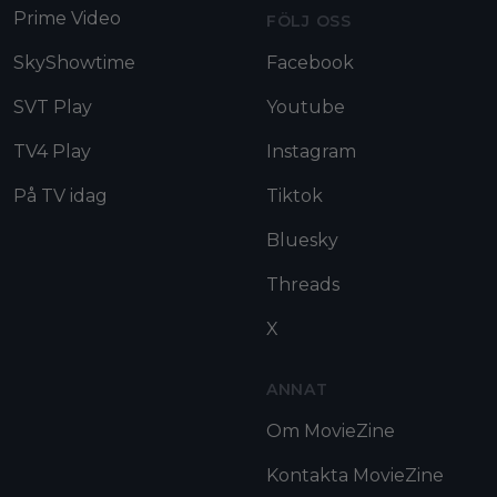
Prime Video
FÖLJ OSS
SkyShowtime
Facebook
SVT Play
Youtube
TV4 Play
Instagram
På TV idag
Tiktok
Bluesky
Threads
X
ANNAT
Om MovieZine
Kontakta MovieZine