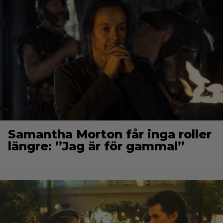
Samantha Morton får inga roller
längre: ”Jag är för gammal”