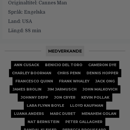
Originaltitel:
Cannes Man
Språk:
Engelska
Land:
USA
Längd:
88 min
MEDVERKANDE
ANN CUSACK
BENICIO DEL TORO
CAMERON DYE
CHARLEY BOORMAN
CHRIS PENN
DENNIS HOPPER
FRANCESCO QUINN
FRANK WHALEY
JACK ONG
JAMES BROLIN
JIM JARMUSCH
JOHN MALKOVICH
JOHNNY DEPP
JON CRYER
KEVIN POLLAK
LARA FLYNN BOYLE
LLOYD KAUFMAN
LUANA ANDERS
MARC DURET
MENAHEM GOLAN
NAT BERNSTEIN
PETER GALLAGHER
RANDAL KLEISER
REBECCA BROUSSARD