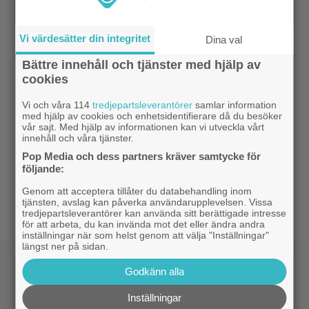
Bergqvists mest sågade film
Vi värdesätter din integritet
Dina val
|
Ikväll på tv: Storslaget fantasy-äventyr
TV-tips
från 2015 blev en dyr flopp
Bättre innehåll och tjänster med hjälp av
cookies
|
EA tillhör Saudiarabien och Jared
TV-spel
Kushner nu – ”blodbad” väntar
Vi och våra 114
tredjepartsleverantörer
samlar information
med hjälp av cookies och enhetsidentifierare då du besöker
vår sajt. Med hjälp av informationen kan vi utveckla vårt
|
Biopremiär för Jackie Chans nya
Bioaktuellt
innehåll och våra tjänster.
actionrökare – och snart filmas uppföljaren
Pop Media och dess partners kräver samtycke för
följande:
|
Filmpostern var för läskig – Warner Bros
Skräck
Genom att acceptera tillåter du databehandling inom
får skäll
tjänsten, avslag kan påverka användarupplevelsen. Vissa
tredjepartsleverantörer kan använda sitt berättigade intresse
för att arbeta, du kan invända mot det eller ändra andra
inställningar när som helst genom att välja "Inställningar"
längst ner på sidan.
Godkänn alla
Inställningar