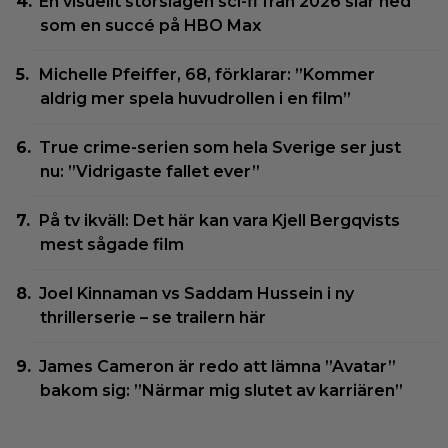
En visuellt storslagen sci-fi från 2026 slår ned
som en succé på HBO Max
Michelle Pfeiffer, 68, förklarar: ”Kommer
aldrig mer spela huvudrollen i en film”
True crime-serien som hela Sverige ser just
nu: ”Vidrigaste fallet ever”
På tv ikväll: Det här kan vara Kjell Bergqvists
mest sågade film
Joel Kinnaman vs Saddam Hussein i ny
thrillerserie – se trailern här
James Cameron är redo att lämna ”Avatar”
bakom sig: ”Närmar mig slutet av karriären”