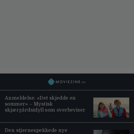
Anmeldelse: «Det skjedde en
sommer» – Mystisk
skjærgårdsidyll som overbeviser
Den stjernespekkede nye