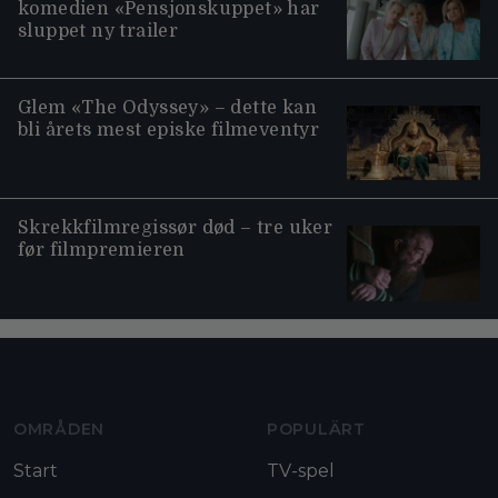
komedien «Pensjonskuppet» har
sluppet ny trailer
Glem «The Odyssey» – dette kan
bli årets mest episke filmeventyr
Skrekkfilmregissør død – tre uker
før filmpremieren
Moviezine footer navigation
OMRÅDEN
POPULÄRT
Start
TV-spel