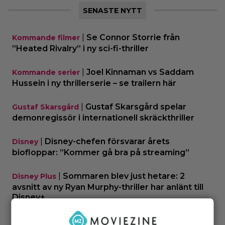
SENASTE NYTT
|
Se Connor Storrie från
Kommande filmer
”Heated Rivalry” i ny sci-fi-thriller
|
Joel Kinnaman vs Saddam
Kommande serier
Hussein i ny thrillerserie – se trailern här
|
Gustaf Skarsgård spelar
Gustaf Skarsgård
demonregissör i internationell skräckthriller
|
Disney-chefen försvarar årets
Disney
biofloppar: ”Kommer gå bra på streaming”
|
Sommaren blev just hetare: 2
Disney Plus
avsnitt av ny Ryan Murphy-thriller har anlänt till
Disney+
|
På tv ikväll: Det här kan vara Kjell
Svensk film