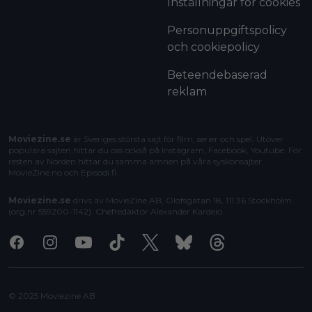
Inställningar för cookies
Personuppgiftspolicy
och cookiepolicy
Beteendebaserad
reklam
Moviezine.se
är Sveriges största sajt för film, serier och spel. Utöver
populära sajten hittar du oss också på Instagram, Facebook, Youtube. För
resten av Norden hittar du samma ämnen på våra syskonsajter
MovieZine.no
och
Episodi.fi
.
Moviezine.se
drivs av MovieZine AB, Olofsgatan 18, 111 36 Stockholm
(org.nr 559200-1142). Chefredaktör
Alexander Kardelo
.
Facebook
Instagram
Youtube
Tiktok
X
Bluesky
Threads
© 2025 Moviezine AB