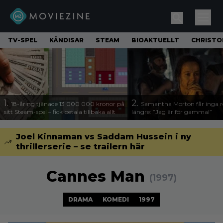
TV-SPEL
KÄNDISAR
STEAM
BIOAKTUELLT
CHRISTO
1.
2.
18-åring tjänade 13 000 000 kronor på
Samantha Morton får inga ro
sitt Steam-spel – fick betala tillbaka allt
längre: ”Jag är för gammal”
Joel Kinnaman vs Saddam Hussein i ny
thrillerserie – se trailern här
Cannes Man
(1997)
DRAMA
KOMEDI
1997