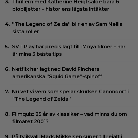
Thrillern med Katherine Heigl sålde bara 6
biobiljetter – historiens lägsta intäkter
”The Legend of Zelda” blir en av Sam Neills
sista roller
SVT Play har precis lagt till 17 nya filmer – här
är mina 3 bästa tips
Netflix har lagt ned David Finchers
amerikanska ”Squid Game”-spinoff
Nu vet vi vem som spelar skurken Ganondorf i
”The Legend of Zelda”
Filmquiz: 25 år av klassiker – vad minns du om
filmåret 2001?
På tv ikväll: Mads Mikkelsen super till rejält i