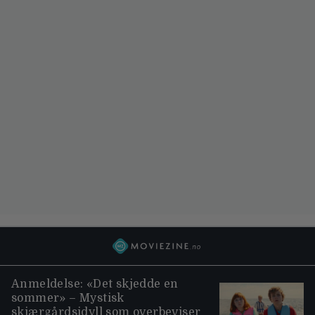
Anmeldelse: «Det skjedde en
sommer» – Mystisk
skjærgårdsidyll som overbeviser