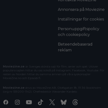
Annonsera på Moviezine
Inställningar för cookies
Personuppgiftspolicy
och cookiepolicy
Beteendebaserad
reklam
Moviezine.se
är Sveriges största sajt för film, serier och spel. Utöver
populära sajten hittar du oss också på Instagram, Facebook, Youtube. För
resten av Norden hittar du samma ämnen på våra syskonsajter
MovieZine.no
och
Episodi.fi
.
Moviezine.se
drivs av MovieZine AB, Olofsgatan 18, 111 36 Stockholm
(org.nr 559200-1142). Chefredaktör
Alexander Kardelo
.
Facebook
Instagram
Youtube
Tiktok
X
Bluesky
Threads