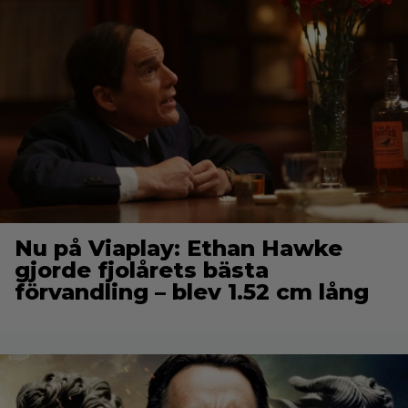
Nu på Viaplay: Ethan Hawke
gjorde fjolårets bästa
förvandling – blev 1.52 cm lång