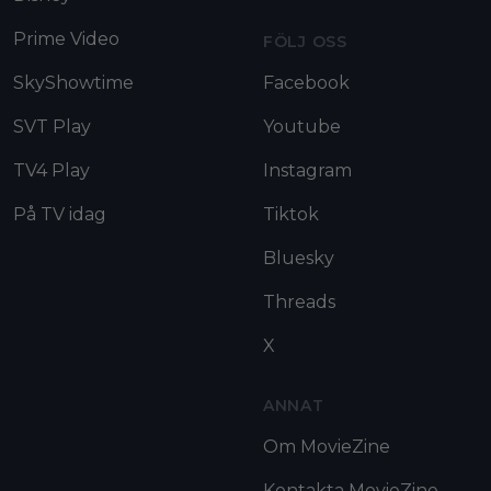
Prime Video
FÖLJ OSS
SkyShowtime
Facebook
SVT Play
Youtube
TV4 Play
Instagram
På TV idag
Tiktok
Bluesky
Threads
X
ANNAT
Om MovieZine
Kontakta MovieZine