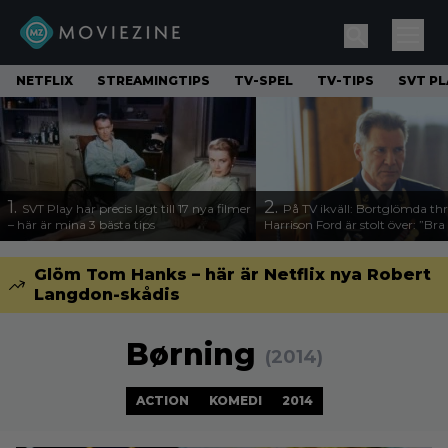
NETFLIX
STREAMINGTIPS
TV-SPEL
TV-TIPS
SVT PL
1.
2.
SVT Play har precis lagt till 17 nya filmer
På TV ikväll: Bortglömda thr
– här är mina 3 bästa tips
Harrison Ford är stolt över: ”Bra
Glöm Tom Hanks – här är Netflix nya Robert
Langdon-skådis
Børning
(2014)
ACTION
KOMEDI
2014