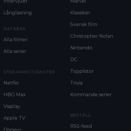
Intervjuer
Marvel
Långläsning
Klassiker
Svensk film
DATABAS
Christopher Nolan
Alla filmer
Nintendo
Alla serier
DC
Topplistor
STREAMINGTJÄNSTER
Netflix
Trivia
HBO Max
Kommande serier
Viaplay
BESTÄLL
Apple TV
RSS-feed
Disney+