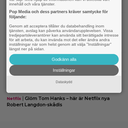
innehåll och våra tjänster.
6 biobiljetter – historiens lägsta intäkter
Pop Media och dess partners kräver samtycke för
följande:
|
Från skaparen av ”Tiger King”:
Dokumentär
HBO-dokumentär om reptilsmuggling hyllas
Genom att acceptera tillåter du databehandling inom
tjänsten, avslag kan påverka användarupplevelsen. Vissa
tredjepartsleverantörer kan använda sitt berättigade intresse
|
”Borderlands”-regissören om
TV-spel
för att arbeta, du kan invända mot det eller ändra andra
inställningar när som helst genom att välja "Inställningar"
kalkonfilmen – ”Den tillhörde ingen”
längst ner på sidan.
|
3 nya X-Men är redan klara… och det
Casting
Godkänn alla
ryktas om fler heta namn
Inställningar
|
Morgan Freeman medger: Gör dåliga
Hollywood
Dataskydd
filmer – om lönen är hög nog
|
Glöm Tom Hanks – här är Netflix nya
Netflix
Robert Langdon-skådis