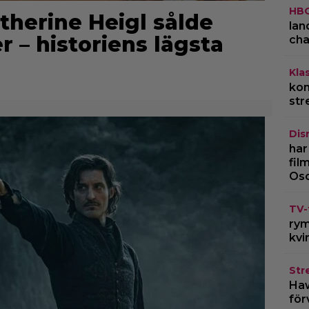
HB
therine Heigl sålde
lan
er – historiens lägsta
cha
Kla
kom
str
Dis
har
fil
Os
TV-
rym
kvi
Str
Haw
för