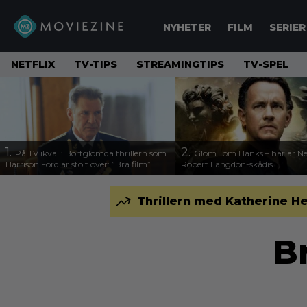
NYHETER
FILM
SERIER
NETFLIX
TV-TIPS
STREAMINGTIPS
TV-SPEL
1.
2.
På TV ikväll: Bortglömda thrillern som
Glöm Tom Hanks – här är Net
Harrison Ford är stolt över: ”Bra film”
Robert Langdon-skådis
Thrillern med Katherine Hei
B