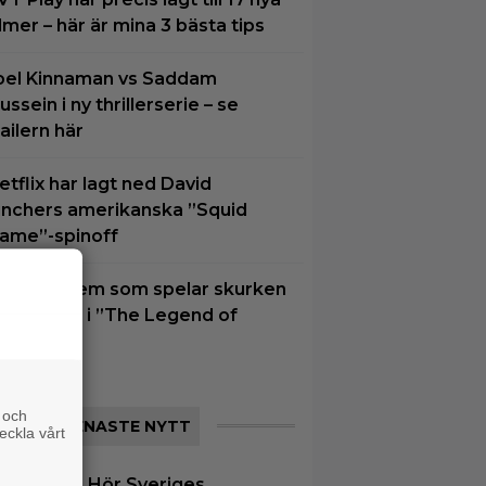
ilmer – här är mina 3 bästa tips
oel Kinnaman vs Saddam
ussein i ny thrillerserie – se
railern här
etflix har lagt ned David
inchers amerikanska ”Squid
ame”-spinoff
u vet vi vem som spelar skurken
anondorf i ”The Legend of
elda”
 och
SENASTE NYTT
eckla vårt
|
Hör Sveriges
umentär