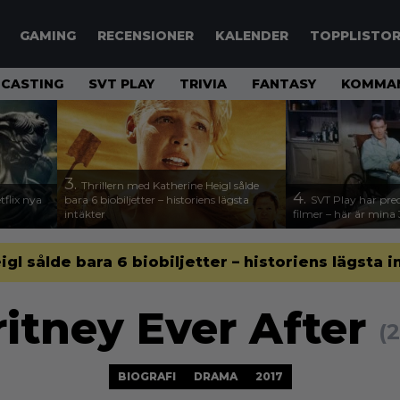
GAMING
RECENSIONER
KALENDER
TOPPLISTO
CASTING
SVT PLAY
TRIVIA
FANTASY
KOMMAN
3.
Thrillern med Katherine Heigl sålde
4.
flix nya
bara 6 biobiljetter – historiens lägsta
SVT Play har preci
intäkter
filmer – här är mina 
gl sålde bara 6 biobiljetter – historiens lägsta i
ritney Ever After
(
BIOGRAFI
DRAMA
2017