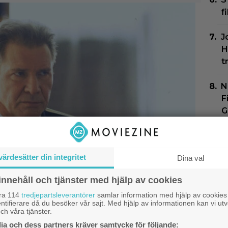
f
J
H
t
N
F
G
N
G
värdesätter din integritet
Dina val
Z
innehåll och tjänster med hjälp av cookies
åra 114
tredjepartsleverantörer
samlar information med hjälp av cookies
ntifierare då du besöker vår sajt. Med hjälp av informationen kan vi utv
rtglömda thrillern som
ch våra tjänster.
stolt över: ”Bra film”
a och dess partners kräver samtycke för följande:
Dok