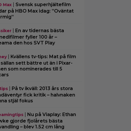
|
Svensk superhjältefilm
O Max
dar på HBO Max idag: ”Oväntat
rmig”
|
En av tidernas bästa
ssiker
edifilmer fyller 100 år –
eama den hos SVT Play
|
Kvällens tv-tips: Mat på film
ney
 sällan sett bättre ut än i Pixar-
men som nominerades till 5
cars
|
På tv ikväll: 2013 års stora
tips
däventyr fick kritik – halvnaken
nna stjäl fokus
|
Nu på Viaplay: Ethan
eamingtips
ke gjorde fjolårets bästa
vandling – blev 1.52 cm lång