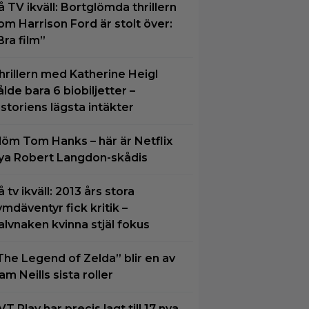
å TV ikväll: Bortglömda thrillern
om Harrison Ford är stolt över:
Bra film”
hrillern med Katherine Heigl
ålde bara 6 biobiljetter –
istoriens lägsta intäkter
löm Tom Hanks – här är Netflix
ya Robert Langdon-skådis
å tv ikväll: 2013 års stora
ymdäventyr fick kritik –
alvnaken kvinna stjäl fokus
The Legend of Zelda” blir en av
am Neills sista roller
VT Play har precis lagt till 17 nya