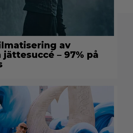
filmatisering av
n jättesuccé – 97% på
s