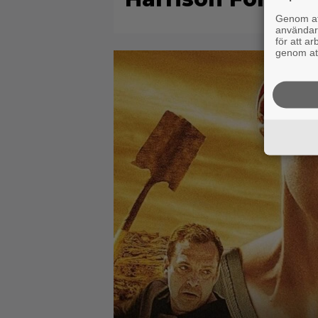
Genom att
användaru
för att a
genom att