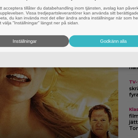
märk
 acceptera tillåter du databehandling inom tjänsten, avslag kan påver
”Bä
pplevelsen. Vissa tredjepartsleverantörer kan använda sitt berättigade
rbeta, du kan invända mot det eller ändra andra inställningar när som he
 välja "Inställningar" längst ner på sidan.
Bio
Ody
ink
Inställningar
Godkänn alla
Dis
”Va
hän
TV-
skr
fyr
Kla
fil
jät
To