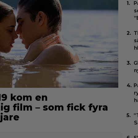
P
s
”
T
s
h
G
n
P
r
019 kom en
h
 film – som fick fyra
jare
”
S
S