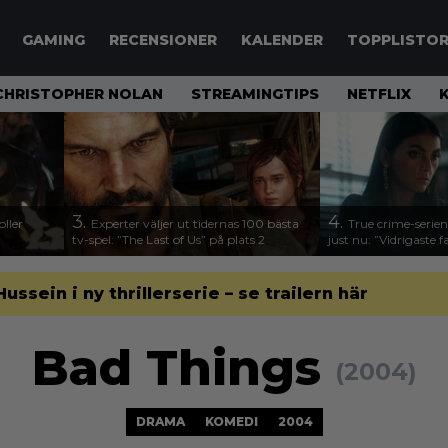
GAMING
RECENSIONER
KALENDER
TOPPLISTO
CHRISTOPHER NOLAN
STREAMINGTIPS
NETFLIX
3.
4.
ller
Experter väljer ut tidernas 100 bästa
True crime-serien
tv-spel: ”The Last of Us” på plats 2
just nu: ”Vidrigaste fa
sein i ny thrillerserie – se trailern här
Bad Things
(2004)
DRAMA
KOMEDI
2004