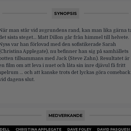
SYNOPSIS
När man står vid avgrundens rand, kan man lika gärna t
det sista steget… Matt Dillon går från himmel till helvete.
Nyss var han förlovad med den sofistikerade Sarah
(Christina Applegate), nu befinner han sig på samhällets
botten tillsammans med Jack (Steve Zahn). Resultatet är
en film om att leva i nuet och låta sin inre djävul få fritt
spelrum … och att kanske trots det lyckas göra comeback
vid dagens slut.
MEDVERKANDE
DELL
CHRISTINA APPLEGATE
DAVE FOLEY
DAVID PASQUESI