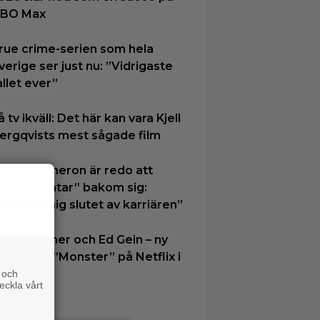
BO Max
rue crime-serien som hela
verige ser just nu: ”Vidrigaste
allet ever”
å tv ikväll: Det här kan vara Kjell
ergqvists mest sågade film
ames Cameron är redo att
ämna ”Avatar” bakom sig:
Närmar mig slutet av karriären”
fter Dahmer och Ed Gein – ny
äsong av ”Monster” på Netflix i
öst
 och
eckla vårt