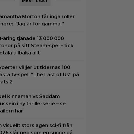
MEST LÄST
amantha Morton får inga roller
ängre: ”Jag är för gammal”
8-åring tjänade 13 000 000
ronor på sitt Steam-spel – fick
etala tillbaka allt
xperter väljer ut tidernas 100
ästa tv-spel: ”The Last of Us” på
lats 2
oel Kinnaman vs Saddam
ussein i ny thrillerserie – se
railern här
n visuellt storslagen sci-fi från
026 slår ned som en succé på