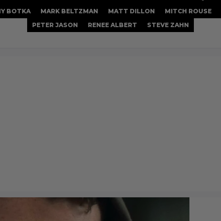
HY BOTKA
MARK BELTZMAN
MATT DILLON
MITCH ROUSE
PETER JASON
RENEE ALBERT
STEVE ZAHN