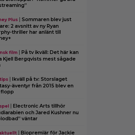
streaming”
|
Sommaren blev just
ney Plus
are: 2 avsnitt av ny Ryan
phy-thriller har anlänt till
ney+
|
På tv ikväll: Det här kan
nsk film
a Kjell Bergqvists mest sågade
m
|
Ikväll på tv: Storslaget
tips
tasy-äventyr från 2015 blev en
 flopp
|
Electronic Arts tillhör
spel
diarabien och Jared Kushner nu
blodbad” väntar
|
Biopremiär för Jackie
aktuellt