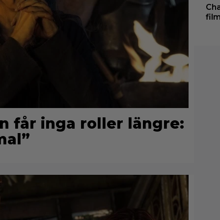
Cha
fil
får inga roller längre:
mal”