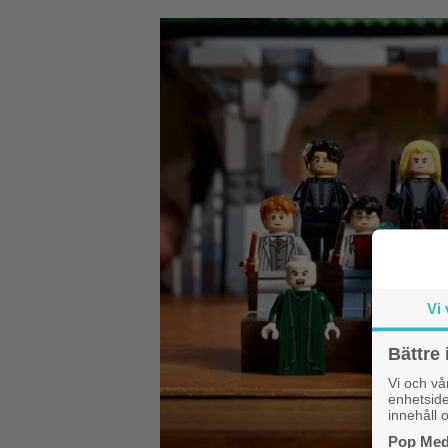
Vi 
Bättre 
Vi och v
enhetside
innehåll o
Pop Medi