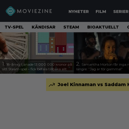
NYHETER
FILM
SERIER
TV-SPEL
KÄNDISAR
STEAM
BIOAKTUELLT
1.
2.
18-åring tjänade 13 000 000 kronor på
Samantha Morton får inga ro
sitt Steam-spel – fick betala tillbaka allt
längre: ”Jag är för gammal”
Joel Kinnaman vs Saddam Hus