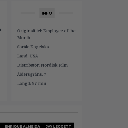
INFO
a
Originaltitel:
Employee of the
Month
Språk:
Engelska
Land:
USA
Distributör:
Nordisk Film
Åldersgräns:
7
Längd:
97 min
ENRIQUE ALMEIDA
JAY LEGGETT