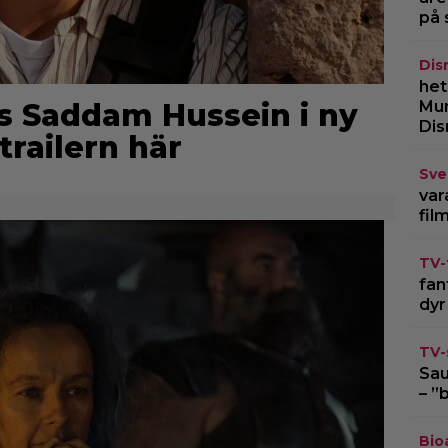
på 
Dis
het
s Saddam Hussein i ny
Mur
Dis
 trailern här
Sve
var
fil
TV-
fan
dyr
TV-
Sau
– ”
Bio