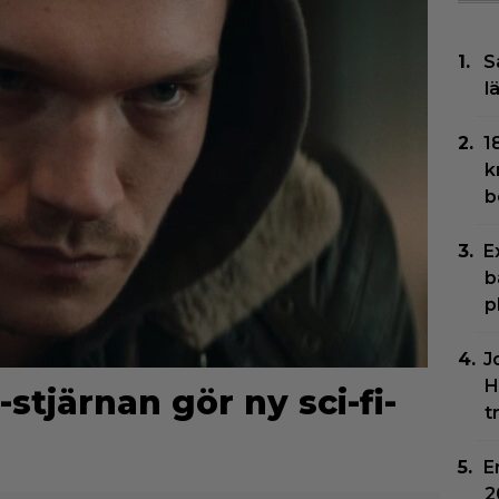
S
l
1
k
b
E
b
p
J
H
stjärnan gör ny sci-fi-
t
E
2