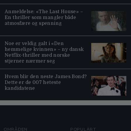
Anmeldelse: «The Last House» –
En thriller som mangler både
atmosfære og spenning
Noe er veldig galt i «Den
hemmelige kvinnen» – ny dansk
Netflix-thriller med norske
stjerner nærmer seg
Hvem blir den neste James Bond?
Dette er de 007 heteste
kandidatene
Moviezine footer navigation
OMRÅDEN
POPULÄRT