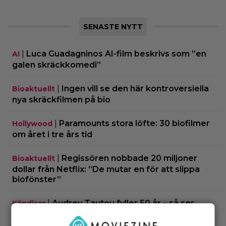
SENASTE NYTT
|
Luca Guadagninos AI-film beskrivs som ”en
AI
galen skräckkomedi”
|
Ingen vill se den här kontroversiella
Bioaktuellt
nya skräckfilmen på bio
|
Paramounts stora löfte: 30 biofilmer
Hollywood
om året i tre års tid
|
Regissören nobbade 20 miljoner
Bioaktuellt
dollar från Netflix: ”De mutar en för att slippa
biofönster”
|
Audrey Tautou fyller 50 år – så ser
Kändisar
”Amelie” ut idag