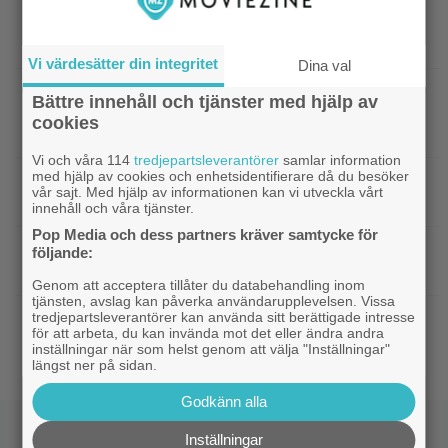
|
Årets största flopp släpps digitalt idag –
DC
backar 200 miljoner dollar
Vi värdesätter din integritet
Dina val
|
Missade du Hugh Jackmans
SkyShowtime
Bättre innehåll och tjänster med hjälp av
”härliga kärlekssaga” på bio? Nu finns den att
cookies
streama
Vi och våra 114
tredjepartsleverantörer
samlar information
med hjälp av cookies och enhetsidentifierare då du besöker
|
Guy Ritchies nya film släpps
Digitalpremiär
vår sajt. Med hjälp av informationen kan vi utveckla vårt
digitalt men sågas: ”Actionfattig och tråkig”
innehåll och våra tjänster.
Pop Media och dess partners kräver samtycke för
|
Ikväll på tv: Kika in en ”perfekt” thriller
Klassiker
följande:
med 8,4 på IMDb
Genom att acceptera tillåter du databehandling inom
tjänsten, avslag kan påverka användarupplevelsen. Vissa
tredjepartsleverantörer kan använda sitt berättigade intresse
|
2 säsonger av brittisk deckare
Streamingtips
för att arbeta, du kan invända mot det eller ändra andra
kommer till SVT Play – baserad på svensk bok
inställningar när som helst genom att välja "Inställningar"
längst ner på sidan.
Godkänn alla
Inställningar