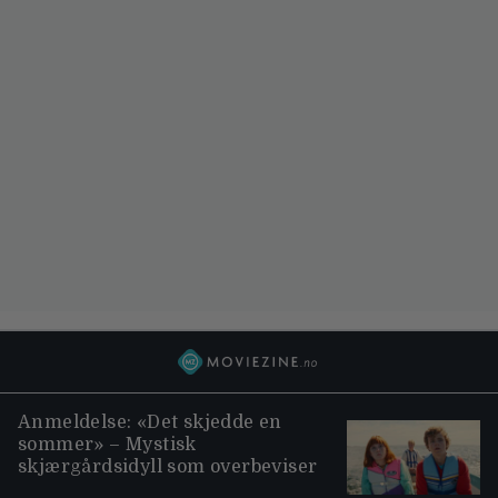
Anmeldelse: «Det skjedde en
sommer» – Mystisk
skjærgårdsidyll som overbeviser