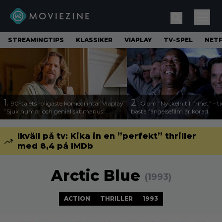
STREAMINGTIPS
KLASSIKER
VIAPLAY
TV-SPEL
NETF
1.
2.
90-talets roligaste komedi intar Viaplay:
Glöm ”Nyckeln till frihet” – t
”Sjuk humor och genialiskt manus”
bästa fängelsefilm är korad
Ikväll på tv: Kika in en ”perfekt” thriller
med 8,4 på IMDb
Arctic Blue
(1993)
ACTION
THRILLER
1993