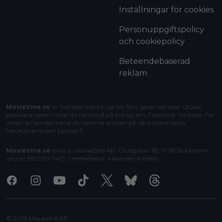
Inställningar för cookies
Personuppgiftspolicy
och cookiepolicy
Beteendebaserad
reklam
Moviezine.se
är Sveriges största sajt för film, serier och spel. Utöver
populära sajten hittar du oss också på Instagram, Facebook, Youtube. För
resten av Norden hittar du samma ämnen på våra syskonsajter
MovieZine.no
och
Episodi.fi
.
Moviezine.se
drivs av MovieZine AB, Olofsgatan 18, 111 36 Stockholm
(org.nr 559200-1142). Chefredaktör
Alexander Kardelo
.
Facebook
Instagram
Youtube
Tiktok
X
Bluesky
Threads
© 2025 Moviezine AB