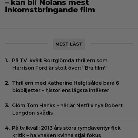
– kan bli Nolans mest
inkomstbringande film
MEST LÄST
På TV ikväll: Bortglömda thrillern som
Harrison Ford är stolt över: ”Bra film”
Thrillern med Katherine Heigl sålde bara 6
biobiljetter – historiens lägsta intäkter
Glöm Tom Hanks – här är Netflix nya Robert
Langdon-skådis
På tv ikväll: 2013 års stora rymdäventyr fick
kritik – halvnaken kvinna stjäl fokus