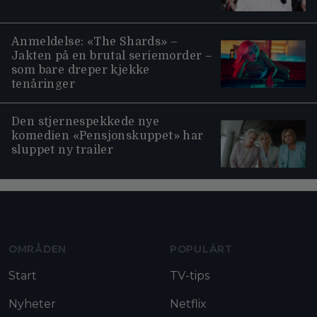
Anmeldelse: «The Shards» –
Jakten på en brutal seriemorder –
som bare dreper kjekke
tenåringer
Den stjernespekkede nye
komedien «Pensjonskuppet» har
sluppet ny trailer
Moviezine footer navigation
OMRÅDEN
POPULÄRT
Start
TV-tips
Nyheter
Netflix