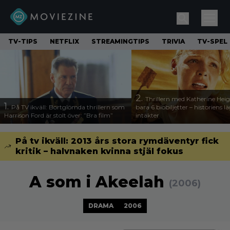
TV-TIPS
NETFLIX
STREAMINGTIPS
TRIVIA
TV-SPEL
2.
Thrillern med Katherine Heigl
1.
På TV ikväll: Bortglömda thrillern som
bara 6 biobiljetter – historiens l
Harrison Ford är stolt över: ”Bra film”
intäkter
På tv ikväll: 2013 års stora rymdäventyr fick
kritik – halvnaken kvinna stjäl fokus
A som i Akeelah
(2006)
DRAMA
2006