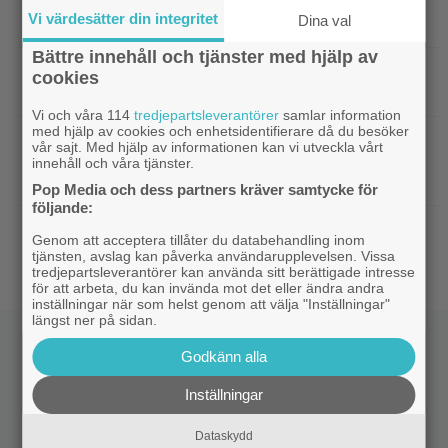
|
Dwayne Johnson försvarar ”Vaiana”
Disney
Vi värdesätter din integritet
Dina val
efter sågningarna: ”Sånt händer”
Bättre innehåll och tjänster med hjälp av
|
Undvik på tv: 2019 kom en skrämmande
TV-tips
cookies
dålig film – som fick fyra värdelösa uppföljare
Vi och våra 114
tredjepartsleverantörer
samlar information
med hjälp av cookies och enhetsidentifierare då du besöker
|
Inatt på tv: Dyr filmatisering av
Klassiker
vår sajt. Med hjälp av informationen kan vi utveckla vårt
klassiker blev en jättesuccé – 97% på Rotten
innehåll och våra tjänster.
Tomatoes
Pop Media och dess partners kräver samtycke för
följande:
|
Svensk superhjältefilm landar på HBO
HBO Max
Genom att acceptera tillåter du databehandling inom
Max idag: ”Oväntat charmig”
tjänsten, avslag kan påverka användarupplevelsen. Vissa
tredjepartsleverantörer kan använda sitt berättigade intresse
för att arbeta, du kan invända mot det eller ändra andra
inställningar när som helst genom att välja "Inställningar"
längst ner på sidan.
Godkänn alla
Inställningar
Dataskydd