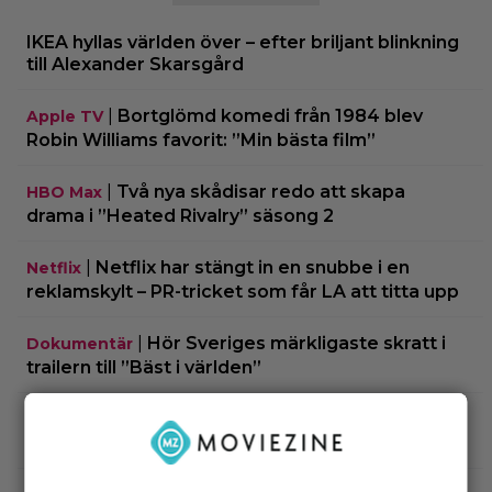
IKEA hyllas världen över – efter briljant blinkning
till Alexander Skarsgård
|
Bortglömd komedi från 1984 blev
Apple TV
Robin Williams favorit: ”Min bästa film”
|
Två nya skådisar redo att skapa
HBO Max
drama i ”Heated Rivalry” säsong 2
|
Netflix har stängt in en snubbe i en
Netflix
reklamskylt – PR-tricket som får LA att titta upp
|
Hör Sveriges märkligaste skratt i
Dokumentär
trailern till ”Bäst i världen”
|
Ny milstolpe för ”The Odyssey” –
Bioaktuellt
kan bli Nolans mest inkomstbringande film