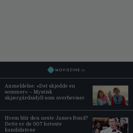
Anmeldelse: «Det skjedde en
sommer» – Mystisk
skjærgårdsidyll som overbeviser
Hvem blir den neste James Bond?
Dette er de 007 heteste
kandidatene