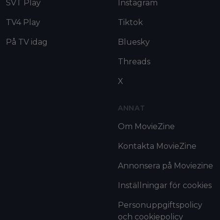
SVT Play
Instagram
TV4 Play
Tiktok
På TV idag
Bluesky
Threads
X
ANNAT
Om MovieZine
Kontakta MovieZine
Annonsera på Moviezine
Inställningar för cookies
Personuppgiftspolicy
och cookiepolicy