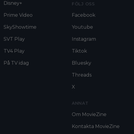
Disney+
FÖLJ OSS
Prime Video
Facebook
SkyShowtime
Youtube
SVT Play
Instagram
TV4 Play
Tiktok
På TV idag
Bluesky
Threads
X
ANNAT
Om MovieZine
Kontakta MovieZine