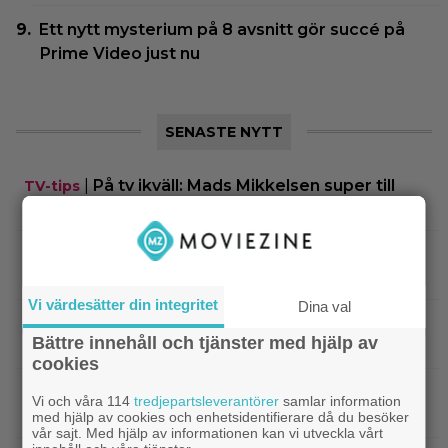
Ett nytt mysterium på 8 avsnitt gör succé på
Prime Video just nu
SENASTE NYTT
|
På tv ikväll: Mads Mikkelsen super till
TV-tips
rejält i tokhyllat danskt drama från 2020
|
Agnetha Fältskog gjorde en
Streamingtips
sågad långfilm på 80-talet – på tv idag
Vi värdesätter din integritet
Dina val
|
SVT Play har precis lagt till 17 nya
Streamingtips
Bättre innehåll och tjänster med hjälp av
filmer – här är mina 3 bästa tips
cookies
|
På tv ikväll: Har du förträngt Matt
TV-tips
Vi och våra 114
tredjepartsleverantörer
samlar information
Damons fantasyflopp från 2005?
med hjälp av cookies och enhetsidentifierare då du besöker
vår sajt. Med hjälp av informationen kan vi utveckla vårt