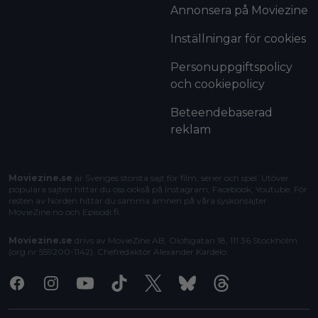
Annonsera på Moviezine
Inställningar för cookies
Personuppgiftspolicy
och cookiepolicy
Beteendebaserad
reklam
Moviezine.se
är Sveriges största sajt för film, serier och spel. Utöver
populära sajten hittar du oss också på Instagram, Facebook, Youtube. För
resten av Norden hittar du samma ämnen på våra syskonsajter
MovieZine.no
och
Episodi.fi
.
Moviezine.se
drivs av MovieZine AB, Olofsgatan 18, 111 36 Stockholm
(org.nr 559200-1142). Chefredaktör
Alexander Kardelo
.
Facebook
Instagram
Youtube
Tiktok
X
Bluesky
Threads