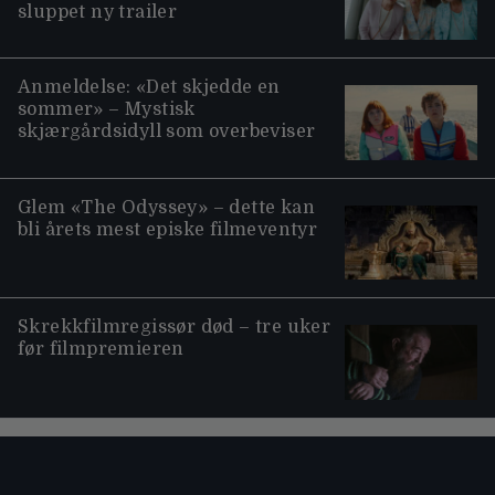
sluppet ny trailer
Anmeldelse: «Det skjedde en
sommer» – Mystisk
skjærgårdsidyll som overbeviser
Glem «The Odyssey» – dette kan
bli årets mest episke filmeventyr
Skrekkfilmregissør død – tre uker
før filmpremieren
Moviezine footer navigation