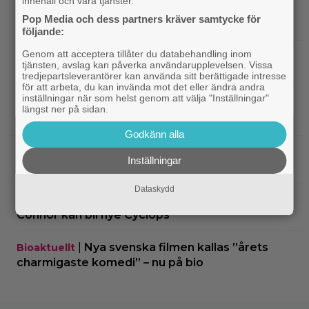
innehåll och våra tjänster.
|
”The Legend of Zelda” blir en av Sam
Casting
Pop Media och dess partners kräver samtycke för
Neills sista roller
följande:
Genom att acceptera tillåter du databehandling inom
|
Arga föräldrar ringde ner Nintendo –
TV-spel
tjänsten, avslag kan påverka användarupplevelsen. Vissa
spelkaraktären ”ser ut som en penis”
tredjepartsleverantörer kan använda sitt berättigade intresse
för att arbeta, du kan invända mot det eller ändra andra
inställningar när som helst genom att välja "Inställningar"
|
Nu vet vi vem som spelar
Kommande filmer
längst ner på sidan.
skurken Ganondorf i ”The Legend of Zelda”
Godkänn alla
|
Jim Carrey klar för ny långfilm –
Casting
Inställningar
baserad på älskad animerad serie
Dataskydd
|
Från ”Heartstopper” till ”X-Men”? Kit
Casting
Connor kan bli nye Cyclops
|
Nya svenska filmen kallas ”årets
Bioaktuellt
charmigaste komedi” – nu på bio