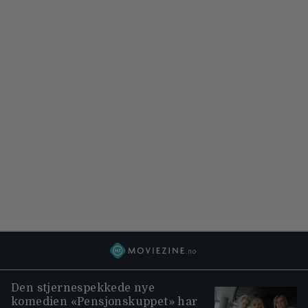
Den stjernespekkede nye
komedien «Pensjonskuppet» har