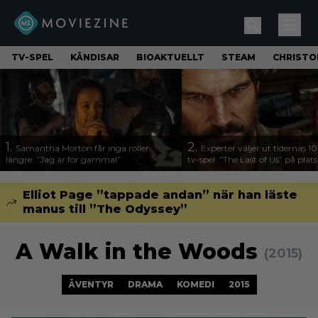
TV-SPEL
KÄNDISAR
BIOAKTUELLT
STEAM
CHRISTO
1.
2.
Samantha Morton får inga roller
Experter väljer ut tidernas 1
längre: ”Jag är för gammal”
tv-spel: ”The Last of Us” på plats
Elliot Page ”tappade andan” när han läste
manus till ”The Odyssey”
A Walk in the Woods
(2015)
ÄVENTYR
DRAMA
KOMEDI
2015