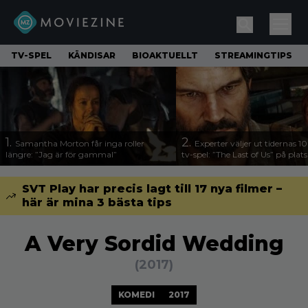
TV-SPEL
KÄNDISAR
BIOAKTUELLT
STREAMINGTIPS
1.
2.
Samantha Morton får inga roller
Experter väljer ut tidernas 1
längre: ”Jag är för gammal”
tv-spel: ”The Last of Us” på plats
SVT Play har precis lagt till 17 nya filmer –
här är mina 3 bästa tips
A Very Sordid Wedding
(2017)
KOMEDI
2017