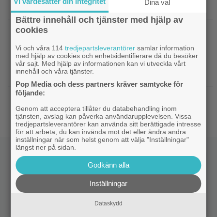
Vi värdesätter din integritet
Dina val
sågad långfilm på 80-talet – på tv idag
Bättre innehåll och tjänster med hjälp av
cookies
|
SVT Play har precis lagt till 17 nya
Streamingtips
filmer – här är mina 3 bästa tips
Vi och våra 114
tredjepartsleverantörer
samlar information
med hjälp av cookies och enhetsidentifierare då du besöker
vår sajt. Med hjälp av informationen kan vi utveckla vårt
|
På tv ikväll: Har du förträngt Matt
TV-tips
innehåll och våra tjänster.
Damons fantasyflopp från 2005?
Pop Media och dess partners kräver samtycke för
följande:
|
”The Legend of Zelda” blir en av Sam
Casting
Neills sista roller
Genom att acceptera tillåter du databehandling inom
tjänsten, avslag kan påverka användarupplevelsen. Vissa
tredjepartsleverantörer kan använda sitt berättigade intresse
för att arbeta, du kan invända mot det eller ändra andra
inställningar när som helst genom att välja "Inställningar"
längst ner på sidan.
Godkänn alla
Inställningar
Dataskydd