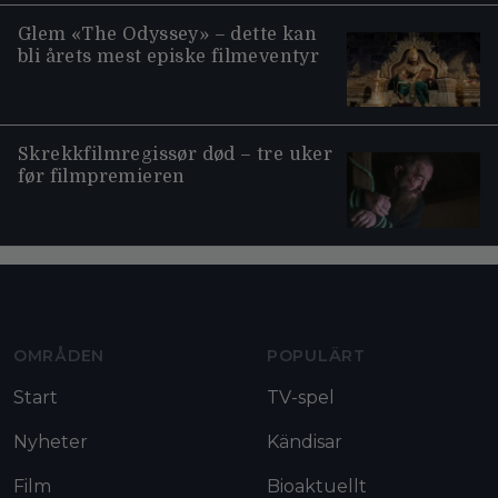
Glem «The Odyssey» – dette kan
bli årets mest episke filmeventyr
Skrekkfilmregissør død – tre uker
før filmpremieren
Moviezine footer navigation
OMRÅDEN
POPULÄRT
Start
TV-spel
Nyheter
Kändisar
Film
Bioaktuellt