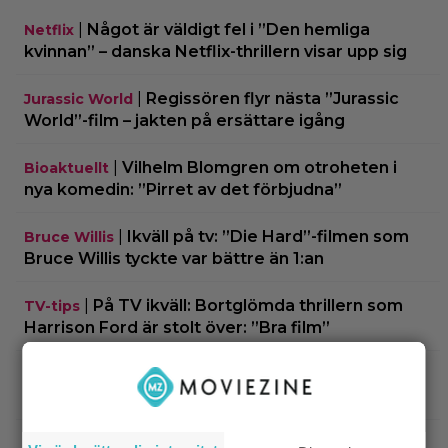
|
Något är väldigt fel i ”Den hemliga
Netflix
kvinnan” – danska Netflix-thrillern visar upp sig
|
Regissören flyr nästa ”Jurassic
Jurassic World
World”-film – jakten på ersättare igång
|
Vilhelm Blomgren om otroheten i
Bioaktuellt
nya komedin: ”Pirret av det förbjudna”
|
Ikväll på tv: ”Die Hard”-filmen som
Bruce Willis
Bruce Willis tyckte var bättre än 1:an
|
På TV ikväll: Bortglömda thrillern som
TV-tips
Harrison Ford är stolt över: ”Bra film”
|
På tv ikväll: Mads Mikkelsen super till
TV-tips
rejält i tokhyllat danskt drama från 2020
|
Agnetha Fältskog gjorde en
Streamingtips