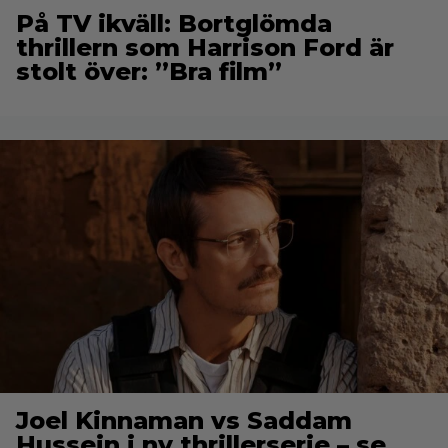
På TV ikväll: Bortglömda
thrillern som Harrison Ford är
stolt över: ”Bra film”
Joel Kinnaman vs Saddam
Hussein i ny thrillerserie – se