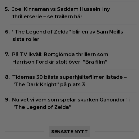
Joel Kinnaman vs Saddam Hussein i ny
thrillerserie – se trailern här
”The Legend of Zelda” blir en av Sam Neills
sista roller
På TV ikväll: Bortglömda thrillern som
Harrison Ford är stolt över: ”Bra film”
Tidernas 30 bästa superhjältefilmer listade –
”The Dark Knight” på plats 3
Nu vet vi vem som spelar skurken Ganondorf i
”The Legend of Zelda”
SENASTE NYTT