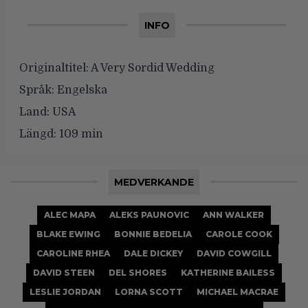
INFO
Originaltitel:
A Very Sordid Wedding
Språk:
Engelska
Land:
USA
Längd:
109 min
MEDVERKANDE
ALEC MAPA
ALEKS PAUNOVIC
ANN WALKER
BLAKE EWING
BONNIE BEDELIA
CAROLE COOK
CAROLINE RHEA
DALE DICKEY
DAVID COWGILL
DAVID STEEN
DEL SHORES
KATHERINE BAILESS
LESLIE JORDAN
LORNA SCOTT
MICHAEL MACRAE