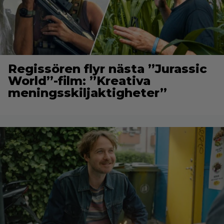
Regissören flyr nästa ”Jurassic
World”-film: ”Kreativa
meningsskiljaktigheter”