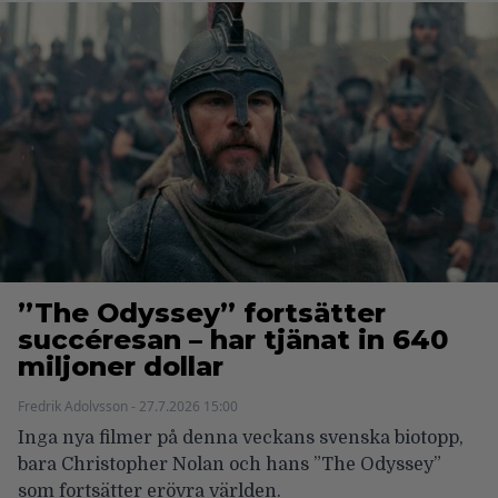
”The Odyssey” fortsätter
succéresan – har tjänat in 640
miljoner dollar
Fredrik Adolvsson - 27.7.2026 15:00
Inga nya filmer på denna veckans svenska biotopp,
bara Christopher Nolan och hans ”The Odyssey”
som fortsätter erövra världen.