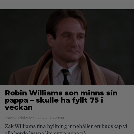
Robin Williams son minns sin
pappa – skulle ha fyllt 75 i
veckan
Fredrik Adolvsson - 26.7.2026 20:00
Zak Williams fina hyllning innehåller ett budskap vi
alla borde lyssna lite extra noga på.