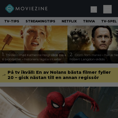
TV-TIPS
STREAMINGTIPS
NETFLIX
TRIVIA
TV-SPEL
1.
2.
Thrillern med Katherine Heigl sålde bara
Glöm Tom Hanks – här är Net
6 biobiljetter – historiens lägsta intäkter
Robert Langdon-skådis
På tv ikväll: En av Nolans bästa filmer fyller
20 – gick nästan till en annan regissör