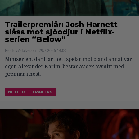
Trailerpremiär: Josh Harnett
slåss mot sjöodjur i Netflix-
serien ”Below”
Fredrik Adolvsson - 29.7.2026 14:00
Miniserien, där Hartnett spelar mot bland annat vår
egen Alexander Karim, består av sex avsnitt med
premiär i höst.
NETFLIX
TRAILERS