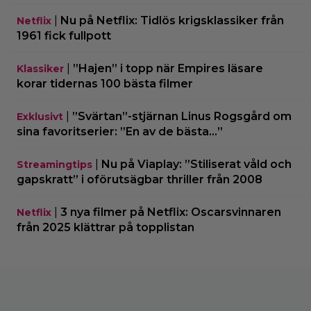
|
Nu på Netflix: Tidlös krigsklassiker från
Netflix
1961 fick fullpott
|
”Hajen” i topp när Empires läsare
Klassiker
korar tidernas 100 bästa filmer
|
”Svärtan”-stjärnan Linus Rogsgård om
Exklusivt
sina favoritserier: ”En av de bästa…”
|
Nu på Viaplay: ”Stiliserat våld och
Streamingtips
gapskratt” i oförutsägbar thriller från 2008
|
3 nya filmer på Netflix: Oscarsvinnaren
Netflix
från 2025 klättrar på topplistan