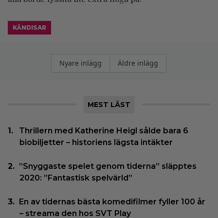
KÄNDISAR
Inläggsnavigering
Nyare inlägg
Äldre inlägg
MEST LÄST
Thrillern med Katherine Heigl sålde bara 6
biobiljetter – historiens lägsta intäkter
”Snyggaste spelet genom tiderna” släpptes
2020: ”Fantastisk spelvärld”
En av tidernas bästa komedifilmer fyller 100 år
– streama den hos SVT Play