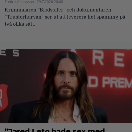
Fredrik Adolvsson - 29.7.2026 20:00
Kriminalaren ”Blodsoffer” och dokumentären
”Trustorhärvan” ser ut att leverera het spänning på
två olika sätt.
”Jared Leto hade sex med