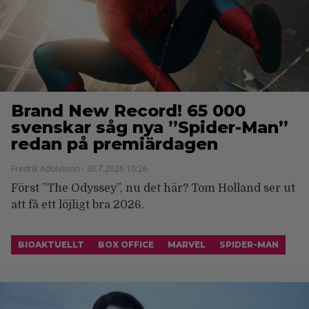
Brand New Record! 65 000
svenskar såg nya ”Spider-Man”
redan på premiärdagen
Fredrik Adolvsson - 30.7.2026 10:26
Först ”The Odyssey”, nu det här? Tom Holland ser ut
att få ett löjligt bra 2026.
BIOAKTUELLT
BOX OFFICE
MARVEL
SPIDER-MAN