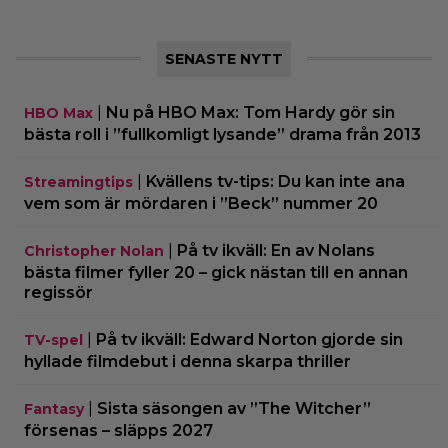
SENASTE NYTT
|
Nu på HBO Max: Tom Hardy gör sin
HBO Max
bästa roll i ”fullkomligt lysande” drama från 2013
|
Kvällens tv-tips: Du kan inte ana
Streamingtips
vem som är mördaren i ”Beck” nummer 20
|
På tv ikväll: En av Nolans
Christopher Nolan
bästa filmer fyller 20 – gick nästan till en annan
regissör
|
På tv ikväll: Edward Norton gjorde sin
TV-spel
hyllade filmdebut i denna skarpa thriller
|
Sista säsongen av ”The Witcher”
Fantasy
försenas – släpps 2027