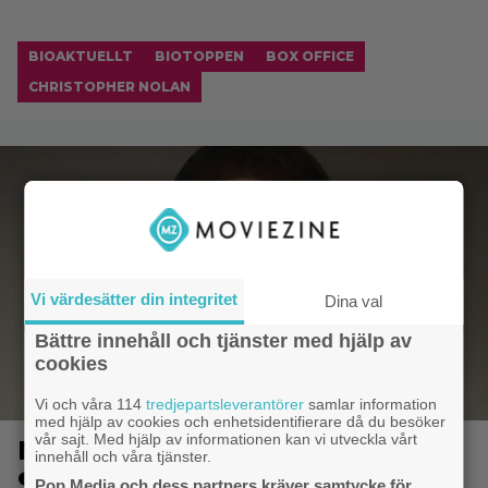
BIOAKTUELLT
BIOTOPPEN
BOX OFFICE
CHRISTOPHER NOLAN
Vi värdesätter din integritet
Dina val
Bättre innehåll och tjänster med hjälp av
cookies
Vi och våra 114
tredjepartsleverantörer
samlar information
med hjälp av cookies och enhetsidentifierare då du besöker
vår sajt. Med hjälp av informationen kan vi utveckla vårt
Netflix stoppade nästan sin
innehåll och våra tjänster.
egen kontroversiella Michael
Pop Media och dess partners kräver samtycke för