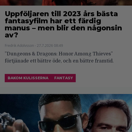
Uppföljaren till 2023 års bästa
fantasyfilm har ett färdig
manus – men blir den någonsin
av?
Fredrik Adolvsson - 27.7.2026 08:49
”Dungeons & Dragons: Honor Among Thieves”
förtjänade ett bättre öde, och en bättre framtid.
BAKOM KULISSERNA
FANTASY