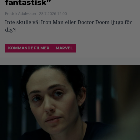
fantastisk”
Fredrik Adolvsson - 28.7.2026 12:00
Inte skulle väl Iron Man eller Doctor Doom ljuga för
dig?!
KOMMANDE FILMER
MARVEL