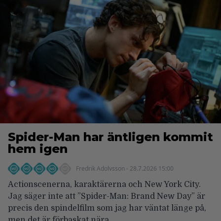
Spider-Man har äntligen kommit
hem igen
Fredrik Adolvsson - 28.7.2026 15:00
Actionscenerna, karaktärerna och New York City.
Jag säger inte att ”Spider-Man: Brand New Day” är
precis den spindelfilm som jag har väntat länge på,
men det är förbaskat nära.