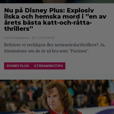
Nu på Disney Plus: Explosiv
ilska och hemska mord i ”en av
årets bästa katt-och-råtta-
thrillers”
Fredrik Adolvsson - 28.7.2026 09:00
Behöver vi verkligen fler seriemördarthrillers? Ja,
åtminstone om de är så bra som ”Furious”.
DISNEY PLUS
STREAMINGTIPS