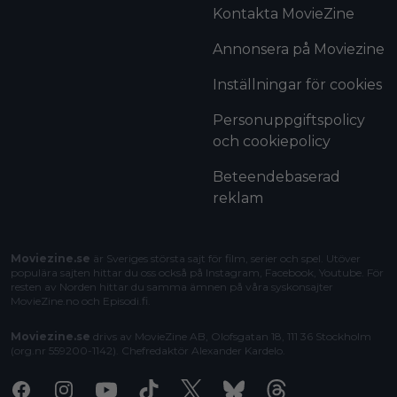
Kontakta MovieZine
Annonsera på Moviezine
Inställningar för cookies
Personuppgiftspolicy
och cookiepolicy
Beteendebaserad
reklam
Moviezine.se
är Sveriges största sajt för film, serier och spel. Utöver
populära sajten hittar du oss också på Instagram, Facebook, Youtube. För
resten av Norden hittar du samma ämnen på våra syskonsajter
MovieZine.no
och
Episodi.fi
.
Moviezine.se
drivs av MovieZine AB, Olofsgatan 18, 111 36 Stockholm
(org.nr 559200-1142). Chefredaktör
Alexander Kardelo
.
Facebook
Instagram
Youtube
Tiktok
X
Bluesky
Threads