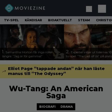
TV-SPEL
KÄNDISAR
BIOAKTUELLT
STEAM
CHRISTO
1.
2.
Samantha Morton får inga roller
Experter väljer ut tidernas 1
längre: ”Jag är för gammal”
tv-spel: ”The Last of Us” på plats
Elliot Page ”tappade andan” när han läste
manus till ”The Odyssey”
Wu-Tang: An American
Saga
BIOGRAFI
DRAMA