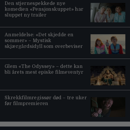
Den stjernespekkede nye
komedien «Pensjonskuppet» har
sluppet ny trailer
Anmeldelse: «Det skjedde en
sommer» – Mystisk
skjærgårdsidyll som overbeviser
Glem «The Odyssey» – dette kan
bli årets mest episke filmeventyr
Skrekkfilmregissør død – tre uker
før filmpremieren
Moviezine footer navigation