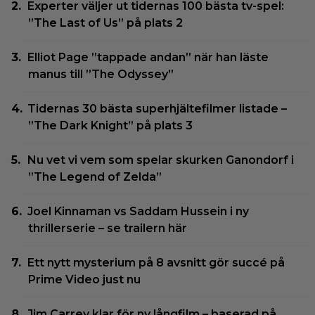
Experter väljer ut tidernas 100 bästa tv-spel:
”The Last of Us” på plats 2
Elliot Page ”tappade andan” när han läste
manus till ”The Odyssey”
Tidernas 30 bästa superhjältefilmer listade –
”The Dark Knight” på plats 3
Nu vet vi vem som spelar skurken Ganondorf i
”The Legend of Zelda”
Joel Kinnaman vs Saddam Hussein i ny
thrillerserie – se trailern här
Ett nytt mysterium på 8 avsnitt gör succé på
Prime Video just nu
Jim Carrey klar för ny långfilm – baserad på