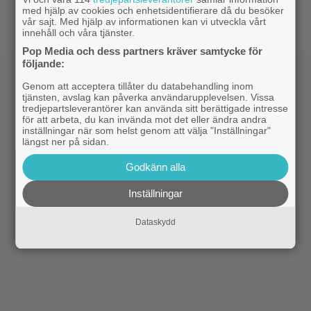
med hjälp av cookies och enhetsidentifierare då du besöker
vem som är mördaren i ”Beck” nummer 20
vår sajt. Med hjälp av informationen kan vi utveckla vårt
innehåll och våra tjänster.
Pop Media och dess partners kräver samtycke för
följande:
Genom att acceptera tillåter du databehandling inom
tjänsten, avslag kan påverka användarupplevelsen. Vissa
tredjepartsleverantörer kan använda sitt berättigade intresse
för att arbeta, du kan invända mot det eller ändra andra
inställningar när som helst genom att välja "Inställningar"
längst ner på sidan.
Godkänn alla
Inställningar
Dataskydd