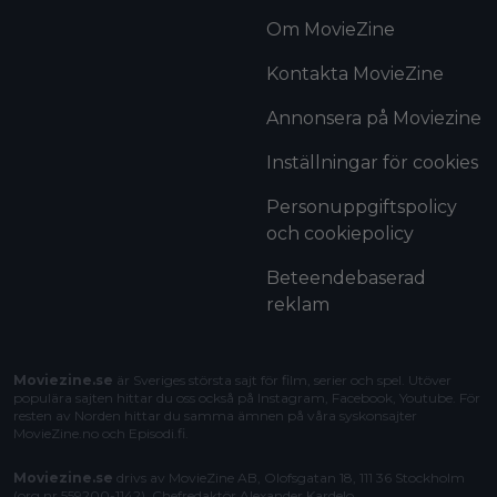
Om MovieZine
Kontakta MovieZine
Annonsera på Moviezine
Inställningar för cookies
Personuppgiftspolicy
och cookiepolicy
Beteendebaserad
reklam
Moviezine.se
är Sveriges största sajt för film, serier och spel. Utöver
populära sajten hittar du oss också på Instagram, Facebook, Youtube. För
resten av Norden hittar du samma ämnen på våra syskonsajter
MovieZine.no
och
Episodi.fi
.
Moviezine.se
drivs av MovieZine AB, Olofsgatan 18, 111 36 Stockholm
(org.nr 559200-1142). Chefredaktör
Alexander Kardelo
.