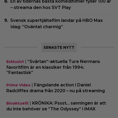
En av tidernas bästa komedifilmer fyller 100 år
– streama den hos SVT Play
Svensk superhjältefilm landar på HBO Max
idag: ”Oväntat charmig”
SENASTE NYTT
|
”Svärtan”-aktuella Ture Nermans
Exklusivt
favoritfilm är en klassiker från 1994:
”Fantastisk”
|
Fängslande action i Daniel
Prime Video
Radcliffes drama från 2020 – nu på streaming
|
KRÖNIKA: Pssst… sanningen är att
Bioaktuellt
du inte behöver se ”The Odyssey” i IMAX