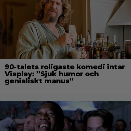
90-talets roligaste komedi intar
Viaplay: ”Sjuk humor och
genialiskt manus”