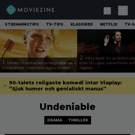
STREAMINGTIPS
TV-TIPS
KLASSIKER
NETFLIX
TV-S
2.
På tv ikväll: En av Nolans bä
1.
Thrillern med Katherine Heigl sålde bara
fyller 20 – gick nästan till en a
6 biobiljetter – historiens lägsta intäkter
regissör
90-talets roligaste komedi intar Viaplay:
”Sjuk humor och genialiskt manus”
Undeniable
DRAMA
THRILLER