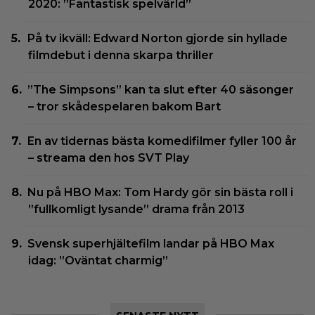
2020: ”Fantastisk spelvärld”
På tv ikväll: Edward Norton gjorde sin hyllade
filmdebut i denna skarpa thriller
”The Simpsons” kan ta slut efter 40 säsonger
– tror skådespelaren bakom Bart
En av tidernas bästa komedifilmer fyller 100 år
– streama den hos SVT Play
Nu på HBO Max: Tom Hardy gör sin bästa roll i
”fullkomligt lysande” drama från 2013
Svensk superhjältefilm landar på HBO Max
idag: ”Oväntat charmig”