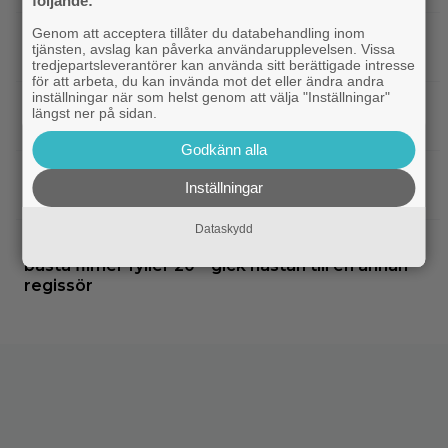
följande:
Genom att acceptera tillåter du databehandling inom
|
90-talets roligaste komedi intar
Klassiker
tjänsten, avslag kan påverka användarupplevelsen. Vissa
Viaplay: ”Sjuk humor och genialiskt manus”
tredjepartsleverantörer kan använda sitt berättigade intresse
för att arbeta, du kan invända mot det eller ändra andra
inställningar när som helst genom att välja "Inställningar"
|
Nu på HBO Max: Tom Hardy gör sin
HBO Max
längst ner på sidan.
bästa roll i ”fullkomligt lysande” drama från 2013
Godkänn alla
|
Kvällens tv-tips: Du kan inte ana
Streamingtips
Inställningar
vem som är mördaren i ”Beck” nummer 20
Dataskydd
|
På tv ikväll: En av Nolans
Christopher Nolan
bästa filmer fyller 20 – gick nästan till en annan
regissör