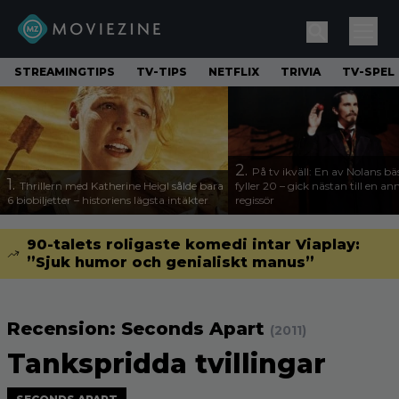
STREAMINGTIPS
TV-TIPS
NETFLIX
TRIVIA
TV-SPEL
2.
På tv ikväll: En av Nolans bä
1.
Thrillern med Katherine Heigl sålde bara
fyller 20 – gick nästan till en a
6 biobiljetter – historiens lägsta intäkter
regissör
90-talets roligaste komedi intar Viaplay:
”Sjuk humor och genialiskt manus”
Recension: Seconds Apart
(2011)
Tankspridda tvillingar