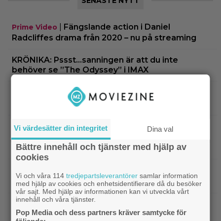
SENASTE NYTT
|
Fängslande action i Daniel
Prime Video
Radcliffes drama från 2020 – nu på streaming
KRÖNIKA: Pssst…sanningen är att du inte
behöver se ”The Odyssey” i IMAX
|
Glöm ”Nyckeln till frihet” – tidernas
Klassiker
bästa fängelsefilm är korad
|
Vilhelm Blomgren blev uppläxad av Ari
Exklusivt
Vi värdesätter din integritet
Dina val
Aster – första inspelningsdagen: ”Tala om
Bättre innehåll och tjänster med hjälp av
oerfaren”
cookies
|
Warner Bros får kritik: AI-animerad hund gör
AI
Vi och våra 114
tredjepartsleverantörer
samlar information
reklam för filmen ”The End of Oak Street”
med hjälp av cookies och enhetsidentifierare då du besöker
vår sajt. Med hjälp av informationen kan vi utveckla vårt
innehåll och våra tjänster.
|
”The Simpsons” kan ta slut efter 40
Disney Plus
Pop Media och dess partners kräver samtycke för
säsonger – tror skådespelaren bakom Bart