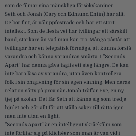
som de filmar sina mänskliga försökskaniner.
Seth och Jonah (Gary och Edmund Entin) har allt.
De bor fint, är väluppfostrade och har ett stort
intellekt. Som de flesta vet har tvillingar ett särskilt
band, starkare än vad man kan tro. Många påstår att
tvillingar har en telepatisk förmåga, att kunna förstå
varandra och känna varandras smärta. I ”Seconds
Apart” har denna gåva tagits ett steg längre. De kan
inte bara läsa av varandra, utan även kontrollera
folk i sin omgivning för sin egen vinning. Men deras
relation sätts på prov när Jonah träffar Eve, en ny
tjej på skolan. Det får Seth att känna sig som tredje
hjulet och gör allt för att ställa saker till rätta igen –
men inte utan en fight.
”Seconds Apart” är en intelligent skräckfilm som
inte förlitar sig på klichéer som man är van vid i