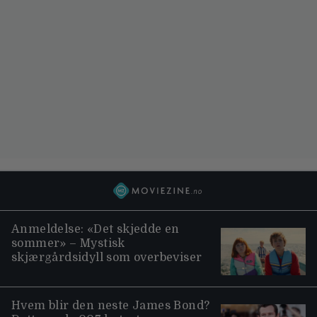
Anmeldelse: «Det skjedde en
sommer» – Mystisk
skjærgårdsidyll som overbeviser
Hvem blir den neste James Bond?