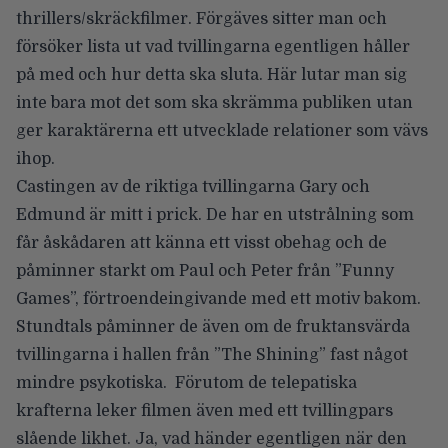
thrillers/skräckfilmer. Förgäves sitter man och
försöker lista ut vad tvillingarna egentligen håller
på med och hur detta ska sluta. Här lutar man sig
inte bara mot det som ska skrämma publiken utan
ger karaktärerna ett utvecklade relationer som vävs
ihop.
Castingen av de riktiga tvillingarna Gary och
Edmund är mitt i prick. De har en utstrålning som
får åskådaren att känna ett visst obehag och de
påminner starkt om Paul och Peter från
”Funny
Games”
, förtroendeingivande med ett motiv bakom.
Stundtals påminner de även om de fruktansvärda
tvillingarna i hallen från
”The Shining”
fast något
mindre psykotiska.
Förutom de telepatiska
krafterna leker filmen även med ett tvillingpars
slående likhet. Ja, vad händer egentligen när den