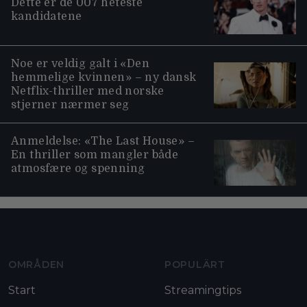
Dette er de 007 heteste
kandidatene
Noe er veldig galt i «Den
hemmelige kvinnen» – ny dansk
Netflix-thriller med norske
stjerner nærmer seg
Anmeldelse: «The Last House» –
En thriller som mangler både
atmosfære og spenning
Moviezine footer navigation
OMRÅDEN
POPULÄRT
Start
Streamingtips