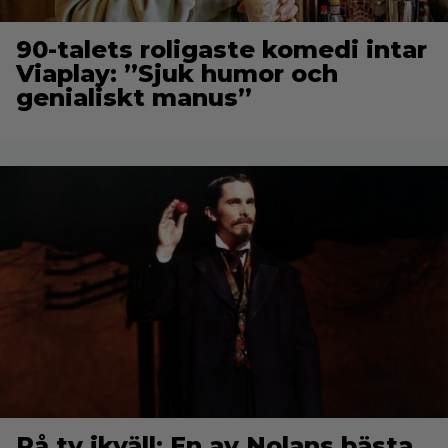
90-talets roligaste komedi intar
Viaplay: ”Sjuk humor och
genialiskt manus”
På tv ikväll: En av Nolans bästa