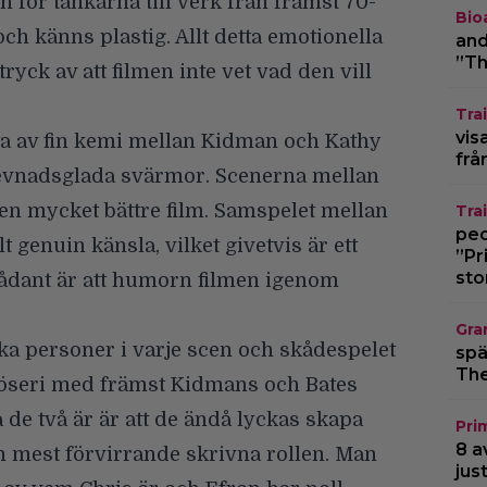
 för tankarna till verk från främst 70-
Bio
 och känns plastig. Allt detta emotionella
and
”Th
ryck av att filmen inte vet vad den vill
Trai
vis
juta av fin kemi mellan Kidman och Kathy
frå
levnadsglada svärmor. Scenerna mellan
n mycket bättre film. Samspelet mellan
Trai
pedo
genuin känsla, vilket givetvis är ett
”Pr
sto
 sådant är att humorn filmen igenom
Gra
ka personer i varje scen och skådespelet
spä
The
 slöseri med främst Kidmans och Bates
a de två är är att de ändå lyckas skapa
Pri
8 a
n mest förvirrande skrivna rollen. Man
jus