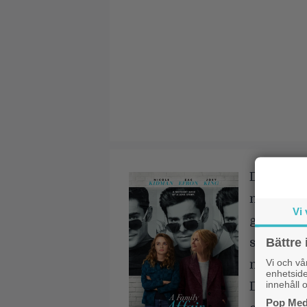
Det är int
menad at
Vi 
generati
Bättre 
som ska 
Vi och v
minst sa
enhetside
innehåll o
Det gamla
Pop Medi