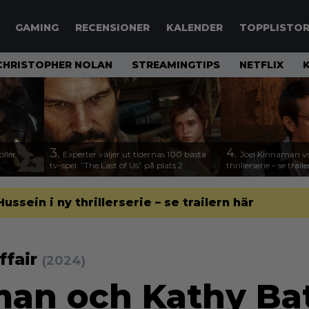
GAMING
RECENSIONER
KALENDER
TOPPLISTO
CHRISTOPHER NOLAN
STREAMINGTIPS
NETFLIX
3.
4.
ller
Experter väljer ut tidernas 100 bästa
Joel Kinnaman vs
tv-spel: ”The Last of Us” på plats 2
thrillerserie – se trail
sein i ny thrillerserie – se trailern här
ffair
(2024)
man och Kathy Ba