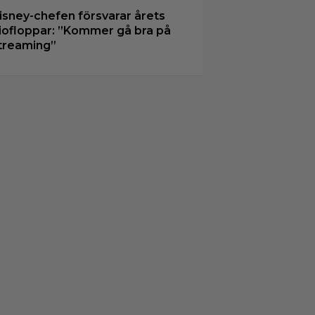
isney-chefen försvarar årets
iofloppar: ”Kommer gå bra på
treaming”