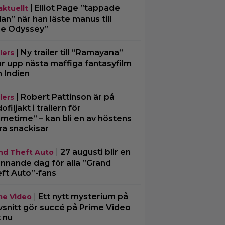
|
Elliot Page ”tappade
aktuellt
an” när han läste manus till
e Odyssey”
|
Ny trailer till ”Ramayana”
lers
ar upp nästa maffiga fantasyfilm
n Indien
|
Robert Pattinson är på
lers
filjakt i trailern för
imetime” – kan bli en av höstens
ra snackisar
|
27 augusti blir en
nd Theft Auto
nnande dag för alla ”Grand
ft Auto”-fans
|
Ett nytt mysterium på
me Video
vsnitt gör succé på Prime Video
t nu