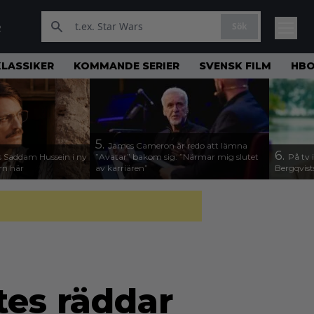
Sök
R
KLASSIKER
KOMMANDE SERIER
SVENSK FILM
HBO
5.
James Cameron är redo att lämna
6.
 Saddam Hussein i ny
”Avatar” bakom sig: ”Närmar mig slutet
På tv 
ern här
av karriären”
Bergqvist
tes räddar