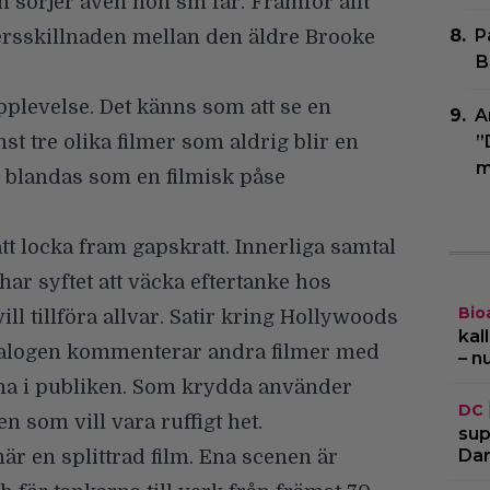
 sörjer även hon sin far. Framför allt
P
ersskillnaden mellan den äldre Brooke
B
pplevelse. Det känns som att se en
A
t tre olika filmer som aldrig blir en
”
m
n blandas som en filmisk påse
att locka fram gapskratt. Innerliga samtal
ar syftet att väcka eftertanke hos
Bio
ll tillföra allvar. Satir kring Hollywoods
kal
dialogen kommenterar andra filmer med
– n
na i publiken. Som krydda använder
DC
som vill vara ruffigt het.
sup
Dar
här en splittrad film. Ena scenen är