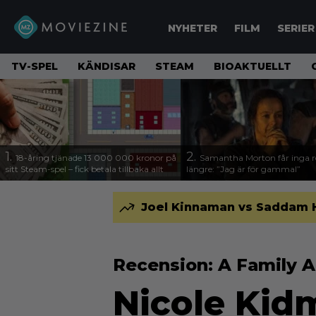
NYHETER
FILM
SERIER
TV-SPEL
KÄNDISAR
STEAM
BIOAKTUELLT
1.
2.
18-åring tjänade 13 000 000 kronor på
Samantha Morton får inga ro
sitt Steam-spel – fick betala tillbaka allt
längre: ”Jag är för gammal”
Joel Kinnaman vs Saddam Hus
Recension: A Family A
Nicole Kid