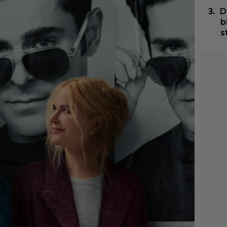
D
b
s