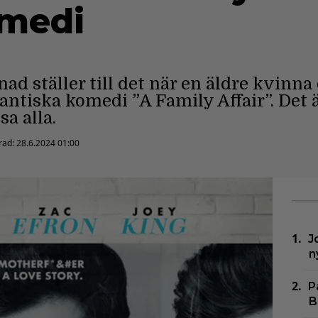
omedi
d ställer till det när en äldre kvinn
antiska komedi ”A Family Affair”. Det ä
a alla.
rad:
28.6.2024 01:00
J
n
P
B