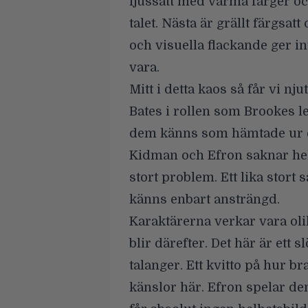
ljussatt med varma färger och
talet. Nästa är grällt färgsatt
och visuella flackande ger int
vara.
Mitt i detta kaos så får vi n
Bates i rollen som Brookes 
dem känns som hämtade ur e
Kidman och Efron saknar helt 
stort problem. Ett lika stort
känns enbart ansträngd.
Karaktärerna verkar vara oli
blir därefter. Det här är ett
talanger. Ett kvitto på hur br
känslor här. Efron spelar de