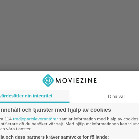
e lätt att bli omtyckt av alla. Film som är
t skapa feelgood har förändrats genom
värdesätter din integritet
Dina val
onerna så att göra en romantisk komedi
1
k
innehåll och tjänster med hjälp av cookies
göra såväl gammal som ung glad är en
b
åra 114
tredjepartsleverantörer
samlar information med hjälp av cookies
gt utmanande ambition.
ntifierare då du besöker vår sajt. Med hjälp av informationen kan vi utv
ch våra tjänster.
 gardet vill ha välskrivna karaktärer
J
a och dess partners kräver samtycke för följande:
H