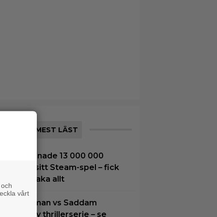
MEST LÄST
8-åring tjänade 13 000 000
ronor på sitt Steam-spel – fick
etala tillbaka allt
 och
eckla vårt
oel Kinnaman vs Saddam
ussein i ny thrillerserie – se