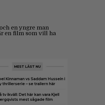
a och en yngre man
r en film som vill ha
MEST LÄST NU
oel Kinnaman vs Saddam Hussein i
y thrillerserie – se trailern här
å tv ikväll: Det här kan vara Kjell
ergqvists mest sågade film