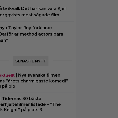
å tv ikväll: Det här kan vara Kjell
ergqvists mest sågade film
nya Taylor-Joy förklarar:
Därför är method actors bara
än”
SENASTE NYTT
|
Nya svenska filmen
aktuellt
las ”årets charmigaste komedi”
u på bio
|
Tidernas 30 bästa
erhjältefilmer listade – ”The
k Knight” på plats 3