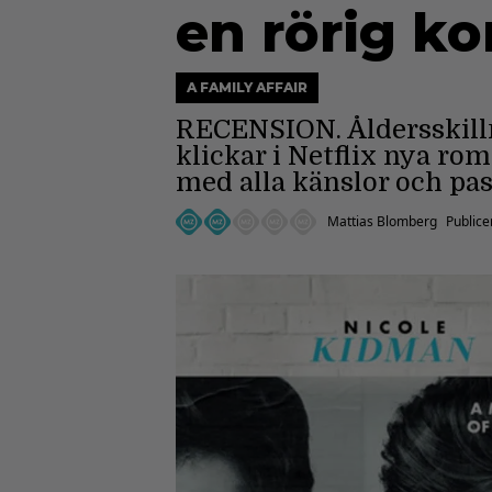
en rörig k
A FAMILY AFFAIR
RECENSION. Åldersskillna
klickar i Netflix nya rom
med alla känslor och pass
Mattias Blomberg
Publice