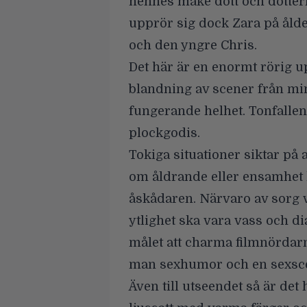
hennes make dött och dottern
upprör sig dock Zara på åld
och den yngre Chris.
Det här är en enormt rörig u
blandning av scener från mins
fungerande helhet. Tonfalle
plockgodis.
Tokiga situationer siktar på 
om åldrande eller ensamhet h
åskådaren. Närvaro av sorg vi
ytlighet ska vara vass och 
målet att charma filmnördar
man sexhumor och en sexscen 
Även till utseendet så är det 