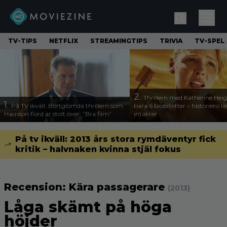
TV-TIPS
NETFLIX
STREAMINGTIPS
TRIVIA
TV-SPEL
2.
Thrillern med Katherine Heigl
1.
På TV ikväll: Bortglömda thrillern som
bara 6 biobiljetter – historiens l
Harrison Ford är stolt över: ”Bra film”
intäkter
På tv ikväll: 2013 års stora rymdäventyr fick
kritik – halvnaken kvinna stjäl fokus
Recension: Kära passagerare
(2013)
Låga skämt på höga
höjder