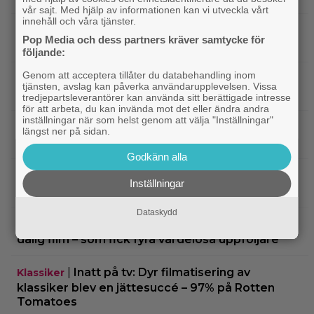
vår sajt. Med hjälp av informationen kan vi utveckla vårt
innehåll och våra tjänster.
|
Netflix har stängt in en snubbe i en
Netflix
Pop Media och dess partners kräver samtycke för
reklamskylt – PR-tricket som får LA att titta upp
följande:
Genom att acceptera tillåter du databehandling inom
|
Hör Sveriges märkligaste skratt i
Dokumentär
tjänsten, avslag kan påverka användarupplevelsen. Vissa
trailern till ”Bäst i världen”
tredjepartsleverantörer kan använda sitt berättigade intresse
för att arbeta, du kan invända mot det eller ändra andra
inställningar när som helst genom att välja "Inställningar"
|
Ny milstolpe för ”The Odyssey” –
Bioaktuellt
längst ner på sidan.
kan bli Nolans mest inkomstbringande film
Godkänn alla
|
Dwayne Johnson försvarar ”Vaiana”
Disney
Inställningar
efter sågningarna: ”Sånt händer”
Dataskydd
|
Undvik på tv: 2019 kom en skrämmande
TV-tips
dålig film – som fick fyra värdelösa uppföljare
|
Inatt på tv: Dyr filmatisering av
Klassiker
klassiker blev en jättesuccé – 97% på Rotten
Tomatoes