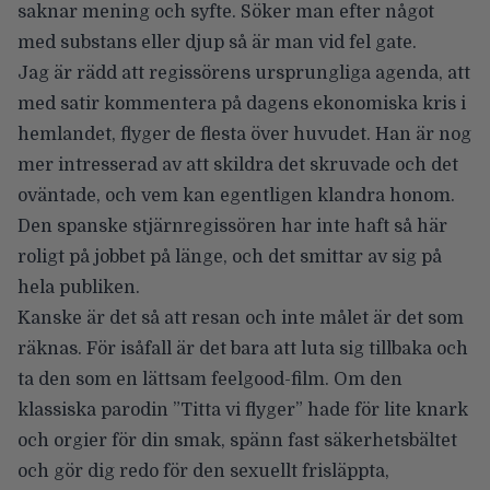
saknar mening och syfte. Söker man efter något
med substans eller djup så är man vid fel gate.
Jag är rädd att regissörens ursprungliga agenda, att
med satir kommentera på dagens ekonomiska kris i
hemlandet, flyger de flesta över huvudet. Han är nog
mer intresserad av att skildra det skruvade och det
oväntade, och vem kan egentligen klandra honom.
Den spanske stjärnregissören har inte haft så här
roligt på jobbet på länge, och det smittar av sig på
hela publiken.
Kanske är det så att resan och inte målet är det som
räknas. För isåfall är det bara att luta sig tillbaka och
ta den som en lättsam feelgood-film. Om den
klassiska parodin
”Titta vi flyger”
hade för lite knark
och orgier för din smak, spänn fast säkerhetsbältet
och gör dig redo för den sexuellt frisläppta,