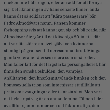
nacken inte håller igen, eller är rädd för att förnya
sig. Det liknar ingen av hans senaste filmer, ändå
känns det så solklart att ”Kära passagerare” bär
Pedro Almodóvars namn. Fansen kommer
förhoppningsvis att känna igen sig och bli roade, när
Almodóvar återgår till det kitschiga 80-talet – där
allt var lite större än livet självt och kvinnorna
ständigt på gränsen till nervsammanbrott. Många
gamla veteraner återses i stora som små roller.
Man faller lätt för det färgstarka persongalleriet: här
finns den synska oskulden, den vampiga
gnälltanten, den knarksmugglande hunken och den
homosexuella trion som inte missar ett tillfälle att
prata om avsugningar eller ta nästa shot. Men vart
det hela är på väg är en annan femma. Filmen lider
av alltför ojämn humor och det faktum att ja, den