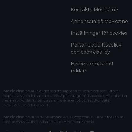
Kontakta MovieZine
Annonsera på Moviezine
Inställningar för cookies
Personuppgiftspolicy
och cookiepolicy
Beteendebaserad
reklam
Moviezine.se
är Sveriges största sajt för film, serier och spel. Utöver
populära sajten hittar du oss också på Instagram, Facebook, Youtube. För
resten av Norden hittar du samma ämnen på våra syskonsajter
MovieZine.no
och
Episodi.fi
.
Moviezine.se
drivs av MovieZine AB, Olofsgatan 18, 111 36 Stockholm
(org.nr 559200-1142). Chefredaktör
Alexander Kardelo
.