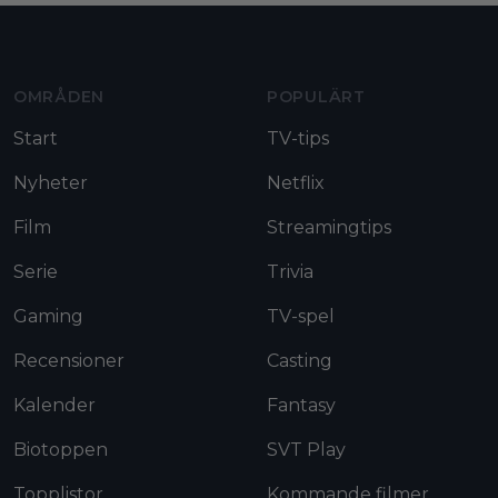
Moviezine footer navigation
OMRÅDEN
POPULÄRT
Start
TV-tips
Nyheter
Netflix
Film
Streamingtips
Serie
Trivia
Gaming
TV-spel
Recensioner
Casting
Kalender
Fantasy
Biotoppen
SVT Play
Topplistor
Kommande filmer