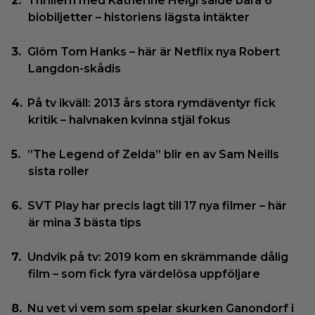
Thrillern med Katherine Heigl sålde bara 6
biobiljetter – historiens lägsta intäkter
Glöm Tom Hanks – här är Netflix nya Robert
Langdon-skådis
På tv ikväll: 2013 års stora rymdäventyr fick
kritik – halvnaken kvinna stjäl fokus
”The Legend of Zelda” blir en av Sam Neills
sista roller
SVT Play har precis lagt till 17 nya filmer – här
är mina 3 bästa tips
Undvik på tv: 2019 kom en skrämmande dålig
film – som fick fyra värdelösa uppföljare
Nu vet vi vem som spelar skurken Ganondorf i