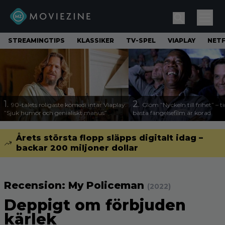
STREAMINGTIPS
KLASSIKER
TV-SPEL
VIAPLAY
NETF
1.
2.
90-talets roligaste komedi intar Viaplay:
Glöm ”Nyckeln till frihet” – t
”Sjuk humor och genialiskt manus”
bästa fängelsefilm är korad
Årets största flopp släpps digitalt idag –
backar 200 miljoner dollar
Recension: My Policeman
(2022)
Deppigt om förbjuden
kärlek