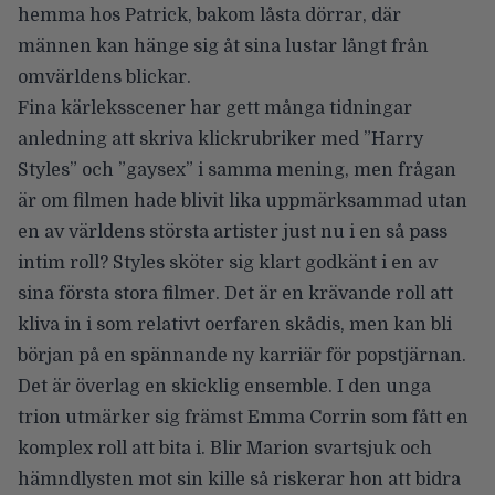
hemma hos Patrick, bakom låsta dörrar, där
männen kan hänge sig åt sina lustar långt från
omvärldens blickar.
Fina kärleksscener har gett många tidningar
anledning att skriva klickrubriker med ”Harry
Styles” och ”gaysex” i samma mening, men frågan
är om filmen hade blivit lika uppmärksammad utan
en av världens största artister just nu i en så pass
intim roll? Styles sköter sig klart godkänt i en av
sina första stora filmer. Det är en krävande roll att
kliva in i som relativt oerfaren skådis, men kan bli
början på en spännande ny karriär för popstjärnan.
Det är överlag en skicklig ensemble. I den unga
trion utmärker sig främst Emma Corrin som fått en
komplex roll att bita i. Blir Marion svartsjuk och
hämndlysten mot sin kille så riskerar hon att bidra