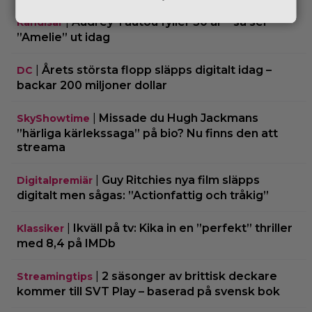
|
Audrey Tautou fyller 50 år – så ser
Kändisar
”Amelie” ut idag
|
Årets största flopp släpps digitalt idag –
DC
backar 200 miljoner dollar
|
Missade du Hugh Jackmans
SkyShowtime
”härliga kärlekssaga” på bio? Nu finns den att
streama
|
Guy Ritchies nya film släpps
Digitalpremiär
digitalt men sågas: ”Actionfattig och tråkig”
|
Ikväll på tv: Kika in en ”perfekt” thriller
Klassiker
med 8,4 på IMDb
|
2 säsonger av brittisk deckare
Streamingtips
kommer till SVT Play – baserad på svensk bok