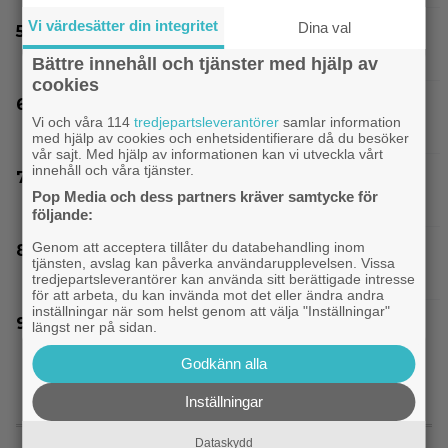
Vi värdesätter din integritet
Dina val
Årets största flopp släpps digitalt idag –
backar 200 miljoner dollar
Bättre innehåll och tjänster med hjälp av
cookies
Guy Ritchies nya film släpps digitalt men
Vi och våra 114
tredjepartsleverantörer
samlar information
sågas: ”Actionfattig och tråkig”
med hjälp av cookies och enhetsidentifierare då du besöker
vår sajt. Med hjälp av informationen kan vi utveckla vårt
innehåll och våra tjänster.
Christopher Nolans favoritkomedi är hyllad
Pop Media och dess partners kräver samtycke för
kultrulle från 1987
följande:
Genom att acceptera tillåter du databehandling inom
Ikväll på tv: Kika in en ”perfekt” thriller med
tjänsten, avslag kan påverka användarupplevelsen. Vissa
8,4 på IMDb
tredjepartsleverantörer kan använda sitt berättigade intresse
för att arbeta, du kan invända mot det eller ändra andra
inställningar när som helst genom att välja "Inställningar"
Sista chansen: 2010-talets mest episka
längst ner på sidan.
fantasytrilogi lämnar Netflix i augusti
Godkänn alla
Inställningar
SENASTE NYTT
Dataskydd