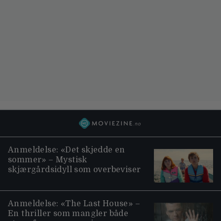
Anmeldelse: «Det skjedde en
sommer» – Mystisk
skjærgårdsidyll som overbeviser
Anmeldelse: «The Last House» –
En thriller som mangler både