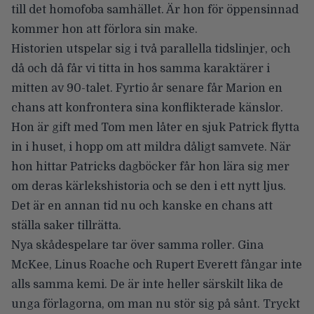
till det homofoba samhället. Är hon för öppensinnad
kommer hon att förlora sin make.
Historien utspelar sig i två parallella tidslinjer, och
då och då får vi titta in hos samma karaktärer i
mitten av 90-talet. Fyrtio år senare får Marion en
chans att konfrontera sina konflikterade känslor.
Hon är gift med Tom men låter en sjuk Patrick flytta
in i huset, i hopp om att mildra dåligt samvete. När
hon hittar Patricks dagböcker får hon lära sig mer
om deras kärlekshistoria och se den i ett nytt ljus.
Det är en annan tid nu och kanske en chans att
ställa saker tillrätta.
Nya skådespelare tar över samma roller. Gina
McKee, Linus Roache och Rupert Everett fångar inte
alls samma kemi. De är inte heller särskilt lika de
unga förlagorna, om man nu stör sig på sånt. Tryckt