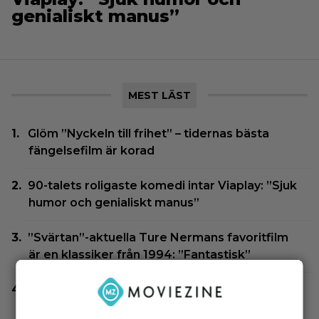
genialiskt manus”
MEST LÄST
Glöm ”Nyckeln till frihet” – tidernas bästa
fängelsefilm är korad
90-talets roligaste komedi intar Viaplay: ”Sjuk
humor och genialiskt manus”
”Svärtan”-aktuella Ture Nermans favoritfilm
är en klassiker från 1994: ”Fantastisk”
Actionsuccén från 1998 som Jackie Chan vill
glömma: ”Gillar den fortfarande inte”