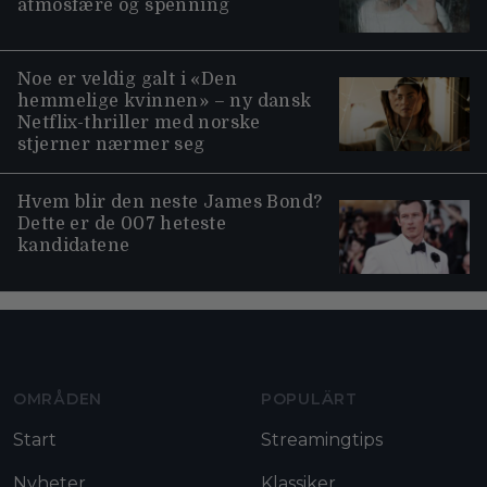
atmosfære og spenning
Noe er veldig galt i «Den
hemmelige kvinnen» – ny dansk
Netflix-thriller med norske
stjerner nærmer seg
Hvem blir den neste James Bond?
Dette er de 007 heteste
kandidatene
Moviezine footer navigation
OMRÅDEN
POPULÄRT
Start
Streamingtips
Nyheter
Klassiker