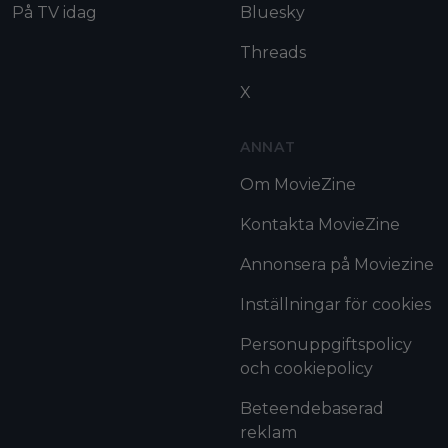
På TV idag
Bluesky
Threads
X
ANNAT
Om MovieZine
Kontakta MovieZine
Annonsera på Moviezine
Inställningar för cookies
Personuppgiftspolicy
och cookiepolicy
Beteendebaserad
reklam