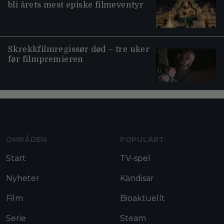
bli årets mest episke filmeventyr
Skrekkfilmregissør død – tre uker
før filmpremieren
Moviezine footer navigation
OMRÅDEN
POPULÄRT
Start
TV-spel
Nyheter
Kändisar
Film
Bioaktuellt
Serie
Steam