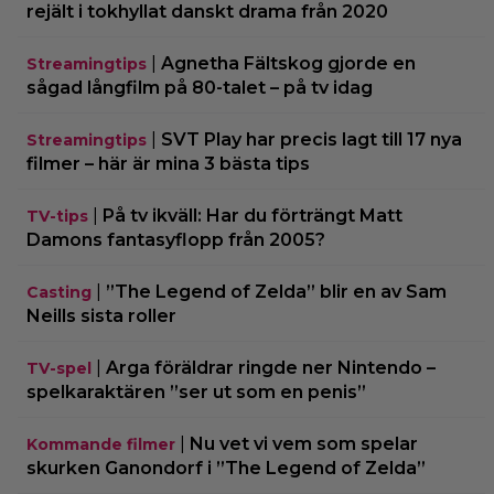
rejält i tokhyllat danskt drama från 2020
|
Agnetha Fältskog gjorde en
Streamingtips
sågad långfilm på 80-talet – på tv idag
|
SVT Play har precis lagt till 17 nya
Streamingtips
filmer – här är mina 3 bästa tips
|
På tv ikväll: Har du förträngt Matt
TV-tips
Damons fantasyflopp från 2005?
|
”The Legend of Zelda” blir en av Sam
Casting
Neills sista roller
|
Arga föräldrar ringde ner Nintendo –
TV-spel
spelkaraktären ”ser ut som en penis”
|
Nu vet vi vem som spelar
Kommande filmer
skurken Ganondorf i ”The Legend of Zelda”