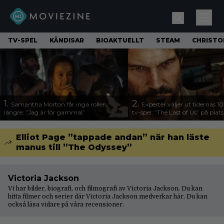
TV-SPEL
KÄNDISAR
BIOAKTUELLT
STEAM
CHRISTO
1.
2.
Samantha Morton får inga roller
Experter väljer ut tidernas 1
längre: ”Jag är för gammal”
tv-spel: ”The Last of Us” på plats
Elliot Page ”tappade andan” när han läste
manus till ”The Odyssey”
Victoria Jackson
Vi har bilder, biografi, och filmografi av Victoria Jackson. Du kan
hitta filmer och serier där Victoria Jackson medverkar här. Du kan
också läsa vidare på våra
recensioner
.