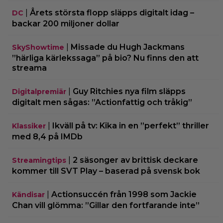
|
Årets största flopp släpps digitalt idag –
DC
backar 200 miljoner dollar
|
Missade du Hugh Jackmans
SkyShowtime
”härliga kärlekssaga” på bio? Nu finns den att
streama
|
Guy Ritchies nya film släpps
Digitalpremiär
digitalt men sågas: ”Actionfattig och tråkig”
|
Ikväll på tv: Kika in en ”perfekt” thriller
Klassiker
med 8,4 på IMDb
|
2 säsonger av brittisk deckare
Streamingtips
kommer till SVT Play – baserad på svensk bok
|
Actionsuccén från 1998 som Jackie
Kändisar
Chan vill glömma: ”Gillar den fortfarande inte”