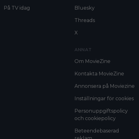
På TV idag
Bluesky
Threads
X
ANNAT
Om MovieZine
Kontakta MovieZine
Annonsera på Moviezine
Inställningar för cookies
Personuppgiftspolicy
och cookiepolicy
Beteendebaserad
reklam