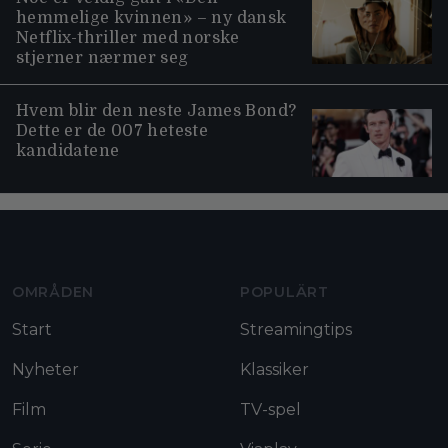
hemmelige kvinnen» – ny dansk
Netflix-thriller med norske
stjerner nærmer seg
Hvem blir den neste James Bond?
Dette er de 007 heteste
kandidatene
Moviezine footer navigation
OMRÅDEN
POPULÄRT
Start
Streamingtips
Nyheter
Klassiker
Film
TV-spel