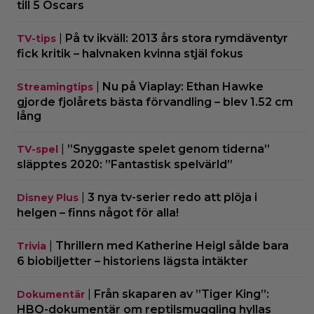
till 5 Oscars
|
På tv ikväll: 2013 års stora rymdäventyr
TV-tips
fick kritik – halvnaken kvinna stjäl fokus
|
Nu på Viaplay: Ethan Hawke
Streamingtips
gjorde fjolårets bästa förvandling – blev 1.52 cm
lång
|
”Snyggaste spelet genom tiderna”
TV-spel
släpptes 2020: ”Fantastisk spelvärld”
|
3 nya tv-serier redo att plöja i
Disney Plus
helgen – finns något för alla!
|
Thrillern med Katherine Heigl sålde bara
Trivia
6 biobiljetter – historiens lägsta intäkter
|
Från skaparen av ”Tiger King”:
Dokumentär
HBO-dokumentär om reptilsmuggling hyllas