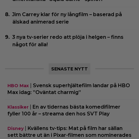
Jim Carrey klar för ny långfilm – baserad på
älskad animerad serie
3 nya tv-serier redo att plöja i helgen – finns
något för alla!
SENASTE NYTT
|
Svensk superhjältefilm landar på HBO
HBO Max
Max idag: ”Oväntat charmig”
|
En av tidernas bästa komedifilmer
Klassiker
fyller 100 år – streama den hos SVT Play
|
Kvällens tv-tips: Mat på film har sällan
Disney
sett bättre ut än i Pixar-filmen som nominerades