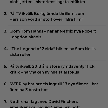
biobiljetter – historiens lägsta intäkter
På TV ikväll: Bortglömda thrillern som
Harrison Ford är stolt över: ”Bra film”
Glöm Tom Hanks – här är Netflix nya Robert
Langdon-skådis
”The Legend of Zelda” blir en av Sam Neills
sista roller
På tv ikväll: 2013 års stora rymdäventyr fick
kritik – halvnaken kvinna stjäl fokus
SVT Play har precis lagt till 17 nya filmer – här
är mina 3 bästa tips
Netflix har lagt ned David Finchers
amerikanska ”Squid Game”-spinoff