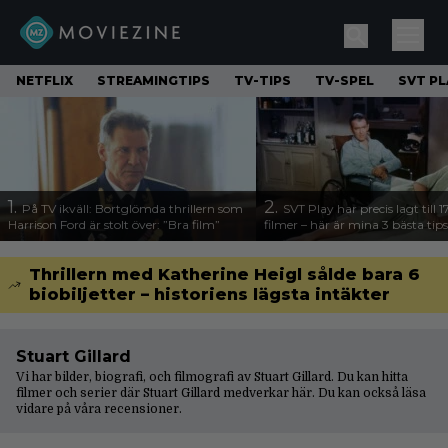
NETFLIX
STREAMINGTIPS
TV-TIPS
TV-SPEL
SVT PL
1.
2.
På TV ikväll: Bortglömda thrillern som
SVT Play har precis lagt till 
Harrison Ford är stolt över: ”Bra film”
filmer – här är mina 3 bästa tips
Thrillern med Katherine Heigl sålde bara 6
biobiljetter – historiens lägsta intäkter
Stuart Gillard
Vi har bilder, biografi, och filmografi av Stuart Gillard. Du kan hitta
filmer och serier där Stuart Gillard medverkar här. Du kan också läsa
vidare på våra
recensioner
.